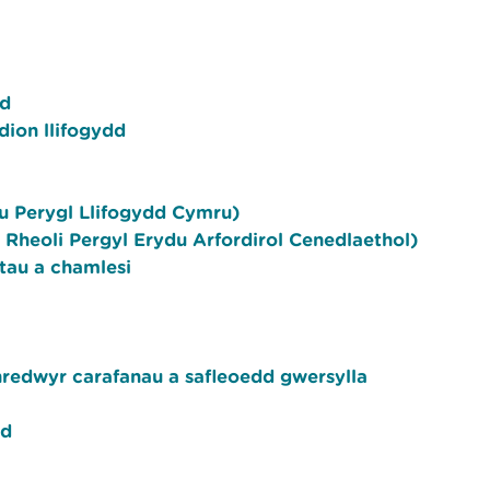
dd
ion llifogydd
su Perygl Llifogydd Cymru)
 Rheoli Pergyl Erydu Arfordirol Cenedlaethol)
rtau a chamlesi
hredwyr carafanau a safleoedd gwersylla
dd