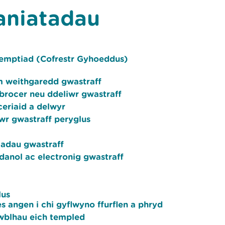
aniatadau
semptiad (Cofrestr Gyhoeddus)
m weithgaredd gwastraff
brocer neu ddeliwr gwastraff
ceriaid a delwyr
wr gwastraff peryglus
iadau gwastraff
ydanol ac electronig gwastraff
lus
s angen i chi gyflwyno ffurflen a phryd
 gwblhau eich templed