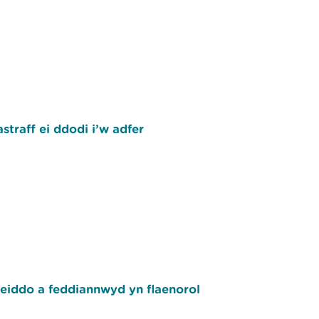
traff ei ddodi i’w adfer
eiddo a feddiannwyd yn flaenorol