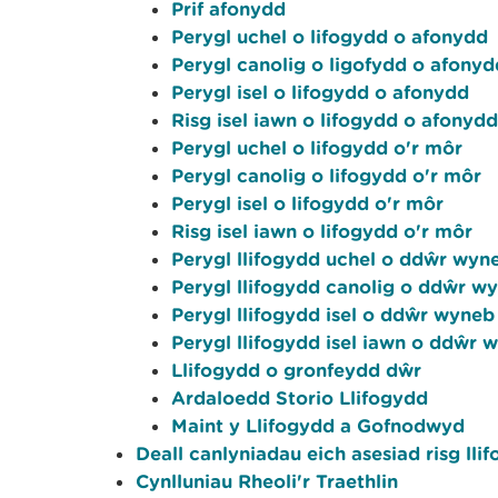
Prif afonydd
Perygl uchel o lifogydd o afonydd
Perygl canolig o ligofydd o afonyd
Perygl isel o lifogydd o afonydd
Risg isel iawn o lifogydd o afonydd
Perygl uchel o lifogydd o'r môr
Perygl canolig o lifogydd o'r môr
Perygl isel o lifogydd o'r môr
Risg isel iawn o lifogydd o'r môr
Perygl llifogydd uchel o ddŵr wyn
Perygl llifogydd canolig o ddŵr w
Perygl llifogydd isel o ddŵr wyneb
Perygl llifogydd isel iawn o ddŵr 
Llifogydd o gronfeydd dŵr
Ardaloedd Storio Llifogydd
Maint y Llifogydd a Gofnodwyd
Deall canlyniadau eich asesiad risg lli
Cynlluniau Rheoli'r Traethlin