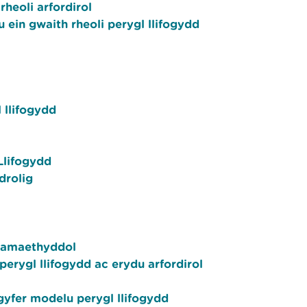
rheoli arfordirol
u ein gwaith rheoli perygl llifogydd
 llifogydd
Llifogydd
drolig
ir amaethyddol
rygl llifogydd ac erydu arfordirol
gyfer modelu perygl llifogydd