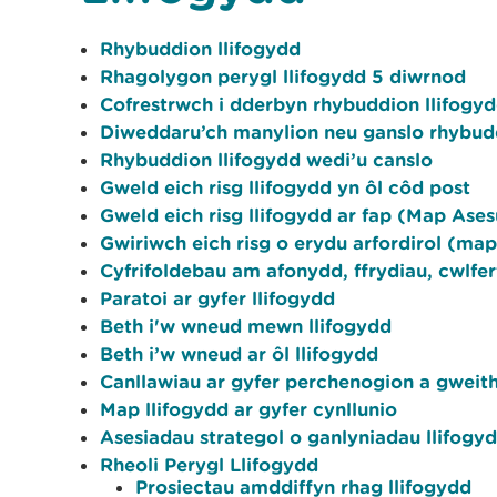
Rhybuddion llifogydd
Rhagolygon perygl llifogydd 5 diwrnod
Cofrestrwch i dderbyn rhybuddion llifogy
Diweddaru’ch manylion neu ganslo rhybudd
Rhybuddion llifogydd wedi’u canslo
Gweld eich risg llifogydd yn ôl côd post
Gweld eich risg llifogydd ar fap (Map Ase
Gwiriwch eich risg o erydu arfordirol (map
Cyfrifoldebau am afonydd, ffrydiau, cwlfe
Paratoi ar gyfer llifogydd
Beth i'w wneud mewn llifogydd
Beth i’w wneud ar ôl llifogydd
Canllawiau ar gyfer perchenogion a gweit
Map llifogydd ar gyfer cynllunio
Asesiadau strategol o ganlyniadau llifogy
Rheoli Perygl Llifogydd
Prosiectau amddiffyn rhag llifogydd