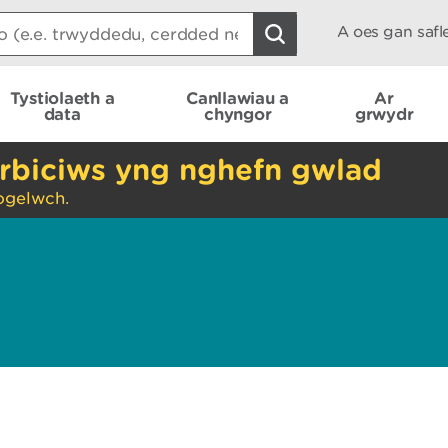
A oes gan saf
Tystiolaeth a
Canllawiau a
Ar
data
chyngor
grwydr
rbiciws yng nghefn gwlad
ogelwch.