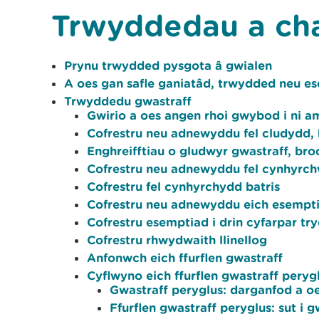
Trwyddedau a ch
Prynu trwydded pysgota â gwialen
A oes gan safle ganiatâd, trwydded neu e
Trwyddedu gwastraff
Gwirio a oes angen rhoi gwybod i ni a
Cofrestru neu adnewyddu fel cludydd, 
Enghreifftiau o gludwyr gwastraff, bro
Cofrestru neu adnewyddu fel cynhyrch
Cofrestru fel cynhyrchydd batris
Cofrestru neu adnewyddu eich esempt
Cofrestru esemptiad i drin cyfarpar tr
Cofrestru rhwydwaith llinellog
Anfonwch eich ffurflen gwastraff
Cyflwyno eich ffurflen gwastraff peryg
Gwastraff peryglus: darganfod a oe
Ffurflen gwastraff peryglus: sut i