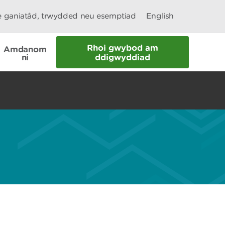
le ganiatâd, trwydded neu esemptiad
English
Rhoi gwybod am
Amdanom
ni
ddigwyddiad