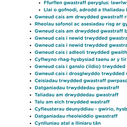
Ffurflen gwastraff peryglus: lawrl
Llai o gofnodi, adrodd a thaliadau
Gwneud cais am drwydded gwastraff r
Rheolau safonol ac asesiadau risg ar g
Gwneud cais am drwydded gwastraff 
Gwneud cais i newid trwydded gwastra
Gwneud cais i newid trwydded gwastra
Gwneud cais i adleoli trwydded gwait
Cyflwyno rhag-hysbysiad taenu ar y tir
Gwneud cais i ganslo (ildio) trwydded 
Gwneud cais i drosglwyddo trwydded w
Ceisiadau trwydded gwastraff pwrpaso
Datganiadau trwyddedau gwastraff
Taliadau am drwyddedau gwastraff
Talu am eich trwydded wastraff
Cyfleusterau deunyddiau - gwirio, hys
Datganiadau rheoleiddio gwastraff
Cynlluniau atal a lliniaru tân