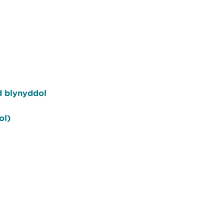
d blynyddol
ol)