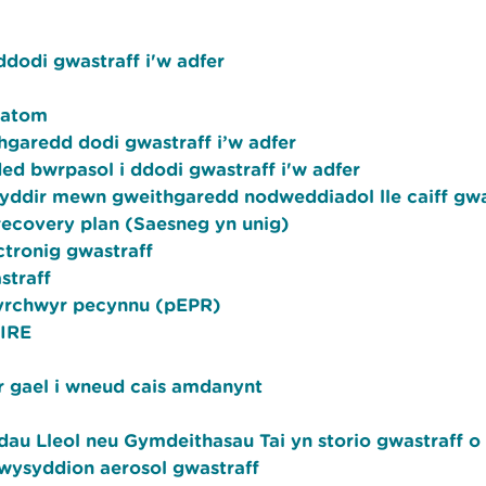
ddodi gwastraff i'w adfer
f atom
thgaredd dodi gwastraff i’w adfer
ded bwrpasol i ddodi gwastraff i'w adfer
nyddir mewn gweithgaredd nodweddiadol lle caiff gwas
recovery plan (Saesneg yn unig)
ctronig gwastraff
straff
hyrchwyr pecynnu (pEPR)
AIRE
r gael i wneud cais amdanynt
u Lleol neu Gymdeithasau Tai yn storio gwastraff o 
nwysyddion aerosol gwastraff