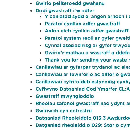
Gwirio pellteroedd gwahanu
Dodi gwastraff i'w adfer
Y caniatâd sydd ei angen arnoch i 
Paratoi cynllun adfer gwastraff
Anfon eich cynllun adfer gwastraf
Paratoi system reoli ar gyfer gwei
Cynnal asesiad risg ar gyfer trwyd
Gwirio’r mathau o wastraff a ddef
Thank you for sending your waste 
Canllawiau ar gyfarpar trydanol ac ele
Canllawiau ar fewnforio ac allforio gwa
Canllawiau cyfrifoldeb estynedig cyn
Cyflwyno Datganiad Cod Ymarfer CL:
Gwastraff mwyngloddio
Rheolau safonol gwastraff nad ydynt a
Gwiriwch cyn cofrestru
Datganiad Rheoleiddio 013.3 Awdurdoda
Datganiad rheoleiddio 029: Storio cy