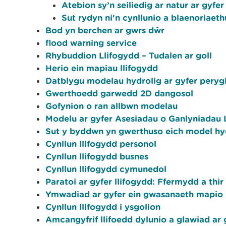
Atebion sy’n seiliedig ar natur ar gyfer 
Sut rydyn ni'n cynllunio a blaenoriaeth
Bod yn berchen ar gwrs dŵr
flood warning service
Rhybuddion Llifogydd – Tudalen ar goll
Herio ein mapiau llifogydd
Datblygu modelau hydrolig ar gyfer perygl
Gwerthoedd garwedd 2D dangosol
Gofynion o ran allbwn modelau
Modelu ar gyfer Asesiadau o Ganlyniadau 
Sut y byddwn yn gwerthuso eich model hy
Cynllun llifogydd personol
Cynllun llifogydd busnes
Cynllun llifogydd cymunedol
Paratoi ar gyfer llifogydd: Ffermydd a th
Ymwadiad ar gyfer ein gwasanaeth mapio pe
Cynllun llifogydd i ysgolion
Amcangyfrif llifoedd dylunio a glawiad ar 