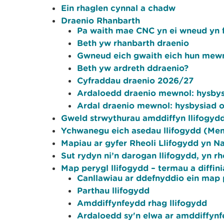
Ein rhaglen cynnal a chadw
Draenio Rhanbarth
Pa waith mae CNC yn ei wneud yn f
Beth yw rhanbarth draenio
Gwneud eich gwaith eich hun mewn
Beth yw ardreth ddraenio?
Cyfraddau draenio 2026/27
Ardaloedd draenio mewnol: hysbysi
Ardal draenio mewnol: hysbysiad o
Gweld strwythurau amddiffyn llifogydd
Ychwanegu eich asedau llifogydd (Me
Mapiau ar gyfer Rheoli Llifogydd yn Na
Sut rydyn ni’n darogan llifogydd, yn rh
Map perygl llifogydd – termau a diffin
Canllawiau ar ddefnyddio ein map 
Parthau llifogydd
Amddiffynfeydd rhag llifogydd
Ardaloedd sy'n elwa ar amddiffynf