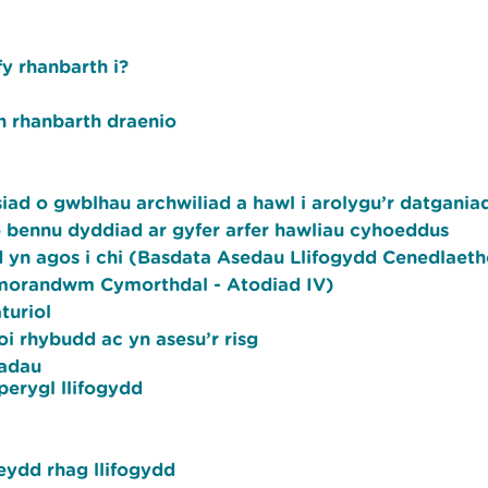
y rhanbarth i?
 rhanbarth draenio
ad o gwblhau archwiliad a hawl i arolygu’r datgania
 bennu dyddiad ar gyfer arfer hawliau cyhoeddus
 yn agos i chi (Basdata Asedau Llifogydd Cenedlaeth
morandwm Cymorthdal - Atodiad IV)
turiol
oi rhybudd ac yn asesu’r risg
iadau
perygl llifogydd
eydd rhag llifogydd