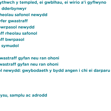
wythwch y templed, ei gwblhau, ei wirio a'i gyflwyno
 i dderbynwyr
heolau safonol newydd
yfer gwastraff
bwrpasol newydd
ff rheolau safonol
ff bwrpasol
h symudol
wastraff gyfan neu ran ohoni
astraff gyfan neu ran ohoni
l newydd: gwybodaeth y bydd angen i chi ei darparu
bysu, samplu ac adrodd