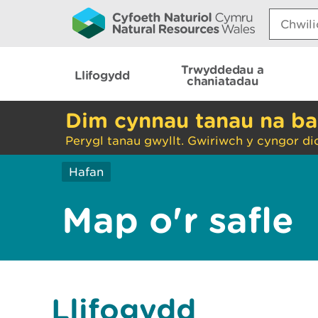
Search:
Trwyddedau a
Llifogydd
chaniatadau
Dim cynnau tanau na ba
Perygl tanau gwyllt. Gwiriwch y cyngor di
Hafan
Map o'r safle
Llifogydd