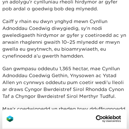
yn adolygu’r cynlluniau rheoli hirdymor ar gyfer
pob ardal o goedwig bob deg mlynedd.
Caiff y rhain eu dwyn ynghyd mewn Cynllun
Adnoddau Coedwig diwygiedig, sy’n nodi
gweledigaeth hirdymor ar gyfer y coetiroedd ac yn
arwain rhaglenni gwaith 10–25 mlynedd er mwyn
gwella eu gwytnwch, eu bioamrywiaeth, eu
cynefinoedd a’u gwerth hamdden.
Gan gwmpasu oddeutu 1,365 hectar, mae Cynllun
Adnoddau Coedwig Gethin, Ynysowen ac Ystad
Allen yn cynnwys oddeutu pum coetir wedi’u lleoli
ar draws Cyngor Bwrdeistref Sirol Rhondda Cynon
Taf a Chyngor Bwrdeistref Sirol Merthyr Tudful.
Mae’r coedwigoedd yn rhedeg trwy ddyffrynnoedd
serth sy’n ymestyn o Ferthyr Tudful yn y gogledd,
trwy Aberfan, Troed-y-rhiw, Aberpennar ac