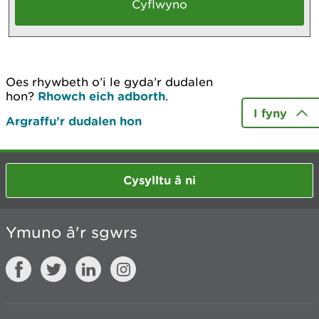
Oes rhywbeth o’i le gyda’r dudalen
hon?
Rhowch eich adborth
.
I fyny
Argraffu’r dudalen hon
Cysylltu â ni
Ymuno â'r sgwrs