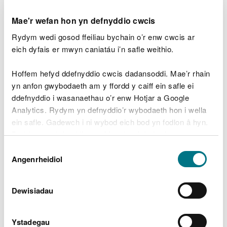
Abercynon, tuag at Dreharris yn y de — wedi’u
lleoli’n bennaf rhwng afon Taf i’r dwyrain ac afon
Mae'r wefan hon yn defnyddio cwcis
Cynon i’r gorllewin, o fewn dalgylch ehangach afon
Rydym wedi gosod ffeiliau bychain o’r enw cwcis ar
Taf.
eich dyfais er mwyn caniatáu i’n safle weithio.
Mae ardal y cynllun yn darparu ystod eang o
fuddion cyhoeddus, gan gynnwys:
Hoffem hefyd ddefnyddio cwcis dadansoddi. Mae’r rhain
yn anfon gwybodaeth am y ffordd y caiff ein safle ei
Cyfleoedd hamdden gwerthfawr, gan gynnwys
ddefnyddio i wasanaethau o’r enw Hotjar a Google
BikePark Wales yng Nghoedwig Gethin
Analytics. Rydym yn defnyddio’r wybodaeth hon i wella
Adfer cynefinoedd, gan gynnwys adfer
ein safle. Gadewch i ni wybod eich bod yn fodlon â hyn.
coetiroedd hynafol, creu cynefinoedd o laswelltir,
Byddwn yn defnyddio cwci i gadw eich dewis.
a chynnal gwaith i gefnogi poblogaethau’r fadfall
ddŵr gribog
Dewis
Gellir
darllen mwy am ein cwcis
cyn i chi ddewis.
Angenrheidiol
Gwneud gwelliannau o ran y dirwedd, gwytnwch
Caniatâd
hinsawdd a bioamrywiaeth
Cynhyrchu pren yn gynaliadwy
Dewisiadau
Fel rhan o’r ymgynghoriad, bydd Cyfoeth Naturiol
Cymru yn cynnal dau ddigwyddiad galw heibio ar
Ystadegau