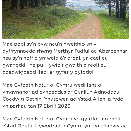
Mae pobl sy’n byw neu’n gweithio yn y
dyffrynnoedd rhwng Merthyr Tudful ac Aberpennar,
neu sy’n hoff o ymweld â’r ardal, yn cael eu
gwahodd i helpu i lywio’r gwaith o reoli eu
coedwigoedd lleol ar gyfer y dyfodol.
Mae Cyfoeth Naturiol Cymru wedi lansio
ymgynghoriad cyhoeddus ar Gynllun Adnoddau
Coedwig Gethin, Ynysowen ac Ystad Allen, a fydd
yn parhau tan 17 Ebrill 2026.
Mae Cyfoeth Naturiol Cymru yn gyfrifol am reoli
Ystad Goetir Llywodraeth Cymru yn gynaliadwy ac