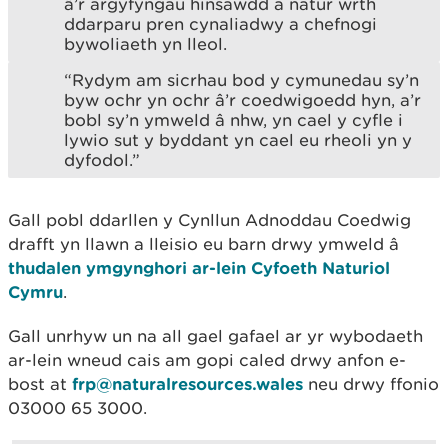
â’r argyfyngau hinsawdd a natur wrth
ddarparu pren cynaliadwy a chefnogi
bywoliaeth yn lleol.
“Rydym am sicrhau bod y cymunedau sy’n
byw ochr yn ochr â’r coedwigoedd hyn, a’r
bobl sy’n ymweld â nhw, yn cael y cyfle i
lywio sut y byddant yn cael eu rheoli yn y
dyfodol.”
Gall pobl ddarllen y Cynllun Adnoddau Coedwig
drafft yn llawn a lleisio eu barn drwy ymweld â
thudalen ymgynghori ar-lein Cyfoeth Naturiol
Cymru
.
Gall unrhyw un na all gael gafael ar yr wybodaeth
ar-lein wneud cais am gopi caled drwy anfon e-
bost at
frp@naturalresources.wales
neu drwy ffonio
03000 65 3000.