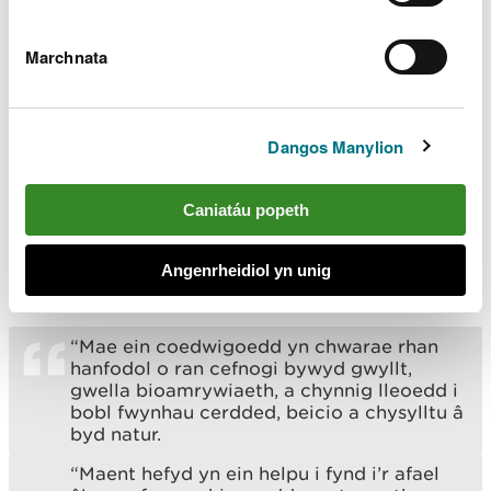
gyfer y cyhoedd, gan roi cyfle i bobl gwrdd â staff
Cyfoeth Naturiol Cymru, gofyn cwestiynau a gweld
y cynllun drafft:
Marchnata
24 Mawrth, 2pm–5.30pm – Llyfrgell Aberpennar,
Canolfan Pennar, Stryd Rhydychen, Aberpennar,
CF45 3HD
Dangos Manylion
26 Mawrth, 2.30pm–6.30pm – The Willows
Centre, Stryd y Bont, Troed-y-rhiw, CF48 4DX
Caniatáu popeth
Dywedodd Laura McLoughlin, Uwch-swyddog
Cynllunio Coedwigoedd ar ran Cyfoeth Naturiol
Angenrheidiol yn unig
Cymru:
“Mae ein coedwigoedd yn chwarae rhan
hanfodol o ran cefnogi bywyd gwyllt,
gwella bioamrywiaeth, a chynnig lleoedd i
bobl fwynhau cerdded, beicio a chysylltu â
byd natur.
“Maent hefyd yn ein helpu i fynd i’r afael