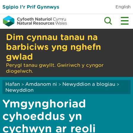
Sgipio I’r Prif Gynnwys
English
Dim cynnau tanau na
barbiciws yng nghefn
gwlad
Perygl tanau gwyllt. Gwiriwch y cyngor
diogelwch.
Hafan
Amdanom ni
Newyddion a blogiau
>
>
>
Newyddion
Ymgynghoriad
cyhoeddus yn
cychwyn ar reoli