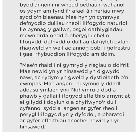
bydd angen i ni wneud pethau'n wahanol
os ydym am fynd i'r afael â'r heriau mwy
sydd o'n blaenau. Mae hyn yn cynnwys
defnyddio dulliau rheoli llifogydd naturiol
lle bynnag y gallwn, osgoi datblygiadau
mewn ardaloedd â pherygl uchel o
lifogydd, defnyddio dulliau dalgylch cyfan,
rhagweld yn well ac annog pobl i gofrestru
i gael rhybuddion llifogydd am ddim.
"Mae'n rhaid i ni gymryd y risgiau o ddifrif.
Mae newid yn yr hinsawdd yn digwydd
nawr, ac rydym yn gweld y dystiolaeth o'n
cwmpas. Mae angen i ni symud y ddadl
addasu ymlaen yng Nghymru a dod â
phawb y gallai llifogydd effeithio arnynt at
ei gilydd i ddylunio a chyflwyno'r dull
cyfannol sydd ei angen ar gyfer rheoli
perygl llifogydd yn y dyfodol, a pharatoi
ar gyfer effeithiau anochel newid yn yr
hinsawdd."