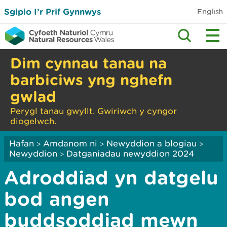
Sgipio I’r Prif Gynnwys
English
Dim cynnau tanau na
barbiciws yng nghefn
gwlad
Perygl tanau gwyllt. Gwiriwch y cyngor
diogelwch.
Hafan
Amdanom ni
Newyddion a blogiau
>
>
>
Newyddion
Datganiadau newyddion 2024
>
Adroddiad yn datgelu
bod angen
buddsoddiad mewn