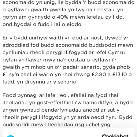
economaidd yn unig, lle byddai'r budd economaidd
o gyflawni gwaith gwella yn fwy na’r costau, yn
gofyn am gynnydd o 40% mewn lefelau cyllido,
ond byddai o fudd i lai o eiddo.
Er y bydd unrhyw waith yn dod ar gost, dywed yr
adroddiad fod budd economaidd buddsoddi mewn
cynlluniau rheoli perygl llifogydd ar lefel Cymru
gyfan yn llawer mwy na'r costau o gyflawni'r
gwaith ym mhob un o'r pedair senario, gyda phob
£1 sy'n cael ei wario yn rhoi rhwng £2.80 a £13.10 o
fudd, yn dibynnu ar y senario.
Fodd bynnag, ar lefel leol, efallai na fydd rhai
lleoliadau yn gost-effeithiol i'w hamddiffyn, a bydd
angen gwneud penderfyniadau anodd ar sut y
rheolir perygl llifogydd yn yr ardaloedd hyn. Bydd
buddsoddi mewn lleoliadau risg uchel yng
Nghymru bob amser yn rhoi budd gan fod y rhan