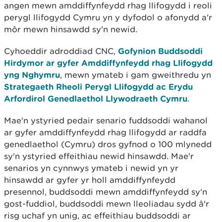
angen mewn amddiffynfeydd rhag llifogydd i reoli
perygl llifogydd Cymru yn y dyfodol o afonydd a'r
môr mewn hinsawdd sy'n newid.
Cyhoeddir adroddiad CNC,
Gofynion Buddsoddi
Hirdymor ar gyfer Amddiffynfeydd rhag Llifogydd
yng Nghymru
, mewn ymateb i gam gweithredu yn
Strategaeth Rheoli Perygl Llifogydd ac Erydu
Arfordirol Genedlaethol Llywodraeth Cymru
.
Mae'n ystyried pedair senario fuddsoddi wahanol
ar gyfer amddiffynfeydd rhag llifogydd ar raddfa
genedlaethol (Cymru) dros gyfnod o 100 mlynedd
sy'n ystyried effeithiau newid hinsawdd. Mae'r
senarios yn cynnwys ymateb i newid yn yr
hinsawdd ar gyfer yr holl amddiffynfeydd
presennol, buddsoddi mewn amddiffynfeydd sy'n
gost-fuddiol, buddsoddi mewn lleoliadau sydd â'r
risg uchaf yn unig, ac effeithiau buddsoddi ar