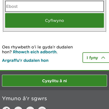
Oes rhywbeth o’i le gyda’r dudalen
hon?
Rhowch eich adborth
.
I fyny
Argraffu’r dudalen hon
Cysylltu â ni
Ymuno â'r sgwrs