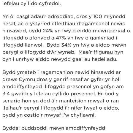
lefelau cyllido cyfredol.
Yn ôl casgliadau’r adroddiad, dros y 100 mlynedd
nesaf, ac o ystyried effeithiau rhagamcanol newid
hinsawdd, bydd 24% yn fwy o eiddo mewn perygl o
lifogydd o afonydd a 47% yn fwy o ganlyniad i
lifogydd llanwol. Bydd 34% yn fwy o eiddo mewn
perygl o lifogydd dŵr wyneb. Mae'r ffigurau hyn
cyn i unrhyw eiddo newydd gael eu hadeiladu.
Bydd ymateb i ragamcanion newid hinsawdd ar
draws Cymru dros y ganrif nesaf ar gyfer yr holl
amddiffynfeydd llifogydd presennol yn gofyn am
3.4 gwaith y lefelau cyllido presennol. Er bod y
senario hon yn dod â'r manteision mwyaf o ran
lleihau'r perygl llifogydd i'r nifer fwyaf o eiddo,
bydd yn costio’r mwyaf i'w chyflawni.
Byddai buddsoddi mewn amddiffynfeydd