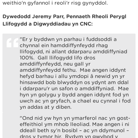
weithio'n gyfannol i reoli'r risg gynyddol.
Dywedodd Jeremy Parr, Pennaeth Rheoli Perygl
Llifogydd a Digwyddiadau yn CNC:
"Er y byddwn yn parhau i fuddsoddi a
chynnal ein hamddiffynfeydd rhag
llifogydd, ni allant ddarparu amddiffyniad
100%. Gall llifogydd lifo dros
amddiffynfeydd, neu gall yr
amddiffynfeydd fethu. Mae angen iddynt
hefyd barhau i allu ymdopi â newid yn yr
hinsawdd bob blwyddyn os ydynt am ddal
i ddarparu'r un safon o amddiffyniad. Mae
hyn yn golygu y bydd angen iddynt fod yn
uwch ac yn gryfach, a chael eu cynnal i fod
yn addas at y diben.
"Ond nid yw hyn yn ymarferol nac yn gost-
effeithiol ym mhob lleoliad. Mae angen i ni
ddeall beth sy’n bosibl – ac yn ddymunol –
dros y tymor hir. Rydym yn gwybod y