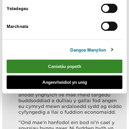
Ystadegau
"Does dim gwadu mai her fwyaf ein hoes
ni yw argyfwng yr hinsawdd. Rydym yn
sicr wedi bod yn delio ag effeithiau dybryd
Marchnata
yr argyfwng hwnnw yn ddiweddar, gyda
nifer o stormydd yn taro glannau Cymru
dros yr wythnosau a'r misoedd diwethaf.
"Bydd y ffordd yr ydym yn rheoli mwy o
Dangos Manylion
berygl llifogydd yn y dyfodol yn dod hyd
yn oed yn fwy heriol wrth i'r newid yn yr
hinsawdd gyflymu. Nod yr adroddiad hwn
Caniatáu popeth
yw helpu i ddeall y buddsoddiad sydd ei
angen mewn amddiffynfeydd rhag
Angenrheidiol yn unig
llifogydd i leihau'r risg honno i bobl dros y
ganrif nesaf. Bydd yn sbarduno sgyrsiau
anodd ynghylch lle mae rhaid targedu
buddsoddiad a dulliau y gallai fod angen
eu cymryd mewn ardaloedd sydd ag eiddo
cyfyngedig a llai o fuddion economaidd.
"Ond mae'n hanfodol ein bod ni'n cael y
sgyrsiau hynny nawr. Ni fyddwn byth yn