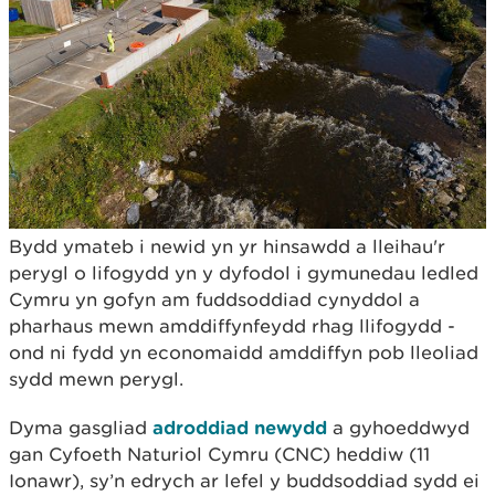
Bydd ymateb i newid yn yr hinsawdd a lleihau'r
perygl o lifogydd yn y dyfodol i gymunedau ledled
Cymru yn gofyn am fuddsoddiad cynyddol a
pharhaus mewn amddiffynfeydd rhag llifogydd -
ond ni fydd yn economaidd amddiffyn pob lleoliad
sydd mewn perygl.
Dyma gasgliad
adroddiad newydd
a gyhoeddwyd
gan Cyfoeth Naturiol Cymru (CNC) heddiw (11
Ionawr), sy’n edrych ar lefel y buddsoddiad sydd ei