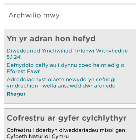
Archwilio mwy
Yn yr adran hon hefyd
Diweddariad Ymchwiliad Tirlenwi Withyhedge
5.1.24.
Defnyddio ceffylau i dynnu coed heintiedig o
Fforest Fawr
Adroddiad tystiolaeth newydd yn cefnogi
ymdrechion i wella ansawdd dŵr afonydd
Rhagor
Cofrestru ar gyfer cylchlythyr
Cofrestru i dderbyn diweddariadau misol gan
Cyfoeth Naturiol Cymru