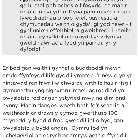
gallu atal pob achos o lifogydd, ac mae'r
risgiau'n cynyddu. Dyna pam mae'n rhaid i
lywodraethau o bob lefel, busnesau a
chymunedau weithio gyda'i gilydd nawr - i
gynllunio'n effeithiol, a gweithredu i reoli'r
risgiau cynyddol o lifogydd yr ydym yn eu
gweld nawr ac a fydd yn parhau yn y
dyfodol."
Er bod gan waith i gynnal a buddsoddi mewn
amddiffynfeydd llifogydd i ymateb i’r newid yn yr
hinsawdd ran fawr i'w chwarae wrth leihau'r risg i
gymunedau yng Nghymru, mae’r adroddiad yn
pwysleisio fod angen ystyried mwy na dim ond
hynny. Mae'n dangos, waeth beth fo'r senario a
weithredir ar draws y cyfnod gwerthuso 100
mlynedd, y bydd difrod gweddilliol o hyd, gan
bwysleisio y bydd angen i Gymru fod yn
uchelgeisiol ac edrych ar amrywiaeth o ffyrdd i