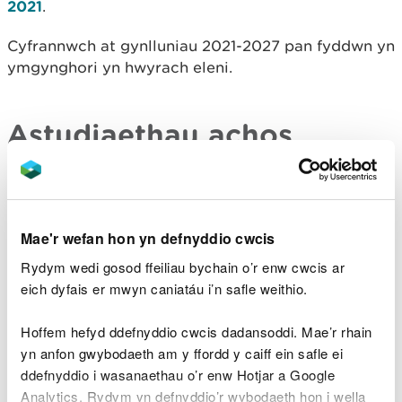
2021
.
Cyfrannwch at gynlluniau 2021-2027 pan fyddwn yn
ymgynghori yn hwyrach eleni.
Astudiaethau achos
Darganfyddwch sut rydym yn gweithio gyda'r
Ymddiriedolaeth Genedlaethol er mwyn dilyn
Mae'r wefan hon yn defnyddio cwcis
dulliau cynaliadwy o reoli dŵr ym
Mhrosiect
Rydym wedi gosod ffeiliau bychain o’r enw cwcis ar
dalgylch Conwy Uchaf
ac Treial dalgylch Afon
eich dyfais er mwyn caniatáu i’n safle weithio.
Tawe
Hoffem hefyd ddefnyddio cwcis dadansoddi. Mae’r rhain
Statws cyfredol cyrff dŵr
yn anfon gwybodaeth am y ffordd y caiff ein safle ei
ddefnyddio i wasanaethau o’r enw Hotjar a Google
yng Nghymru
Analytics. Rydym yn defnyddio’r wybodaeth hon i wella