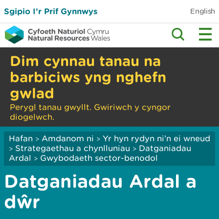
Sgipio I’r Prif Gynnwys
English
Dim cynnau tanau na
barbiciws yng nghefn
gwlad
Perygl tanau gwyllt. Gwiriwch y cyngor
diogelwch.
Hafan
Amdanom ni
Yr hyn rydyn ni’n ei wneud
>
>
Strategaethau a chynlluniau
Datganiadau
>
>
Ardal
Gwybodaeth sector-benodol
>
Datganiadau Ardal a
dŵr