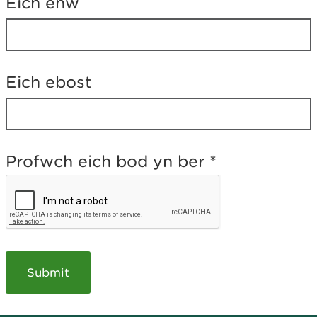
Eich enw
g
a
e
l
a
t
Eich ebost
e
b
?
Profwch eich bod yn ber
*