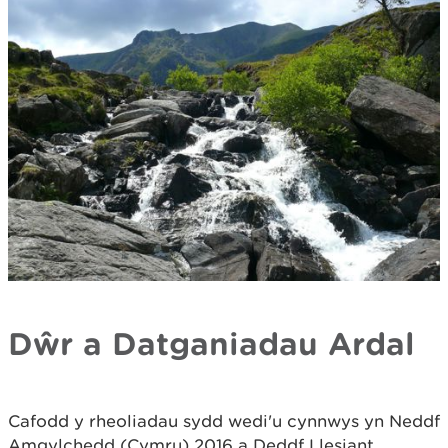
Dŵr a Datganiadau Ardal
Cafodd y rheoliadau sydd wedi'u cynnwys yn Neddf
Amgylchedd (Cymru) 2016 a Deddf Llesiant