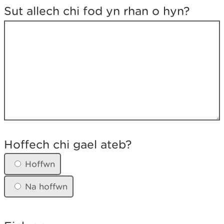
c
Sut allech chi fod yn rhan o hyn?
h
a
m
d
a
n
o
?
H
o
Hoffech chi gael ateb?
f
f
Hoffwn
e
c
Na hoffwn
h
c
h
i