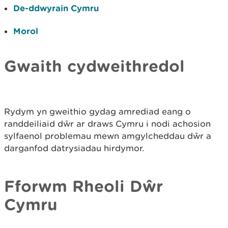
De-ddwyrain Cymru
Morol
Gwaith cydweithredol
Rydym yn gweithio gydag amrediad eang o
randdeiliaid dŵr ar draws Cymru i nodi achosion
sylfaenol problemau mewn amgylcheddau dŵr a
darganfod datrysiadau hirdymor.
Fforwm Rheoli Dŵr
Cymru