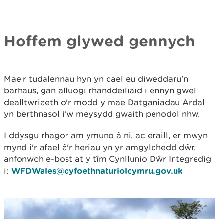
Hoffem glywed gennych
Mae'r tudalennau hyn yn cael eu diweddaru'n
barhaus, gan alluogi rhanddeiliaid i ennyn gwell
dealltwriaeth o'r modd y mae Datganiadau Ardal
yn berthnasol i'w meysydd gwaith penodol nhw.
I ddysgu rhagor am ymuno â ni, ac eraill, er mwyn
mynd i'r afael â'r heriau yn yr amgylchedd dŵr,
anfonwch e-bost at y tîm Cynllunio Dŵr Integredig
i:
WFDWales@cyfoethnaturiolcymru.gov.uk