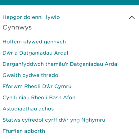
Hepgor dolenni llywio
Cynnwys
Hoffem glywed gennych
Dŵr a Datganiadau Ardal
Darganfyddwch themâu'r Datganiadau Ardal
Gwaith cydweithredol
Fforwm Rheoli Dŵr Cymru
Cynlluniau Rheoli Basn Afon
Astudiaethau achos
Statws cyfredol cyrff dŵr yng Nghymru
Ffurflen adborth