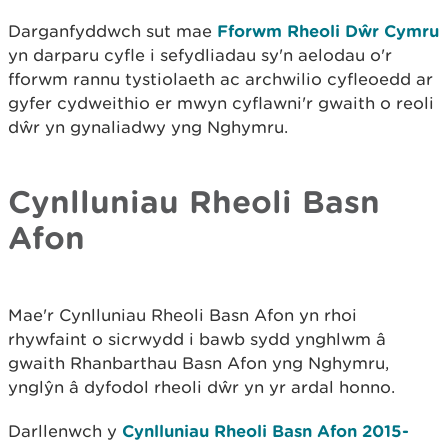
Darganfyddwch sut mae
Fforwm Rheoli Dŵr Cymru
yn darparu cyfle i sefydliadau sy'n aelodau o'r
fforwm rannu tystiolaeth ac archwilio cyfleoedd ar
gyfer cydweithio er mwyn cyflawni'r gwaith o reoli
dŵr yn gynaliadwy yng Nghymru.
Cynlluniau Rheoli Basn
Afon
Mae'r Cynlluniau Rheoli Basn Afon yn rhoi
rhywfaint o sicrwydd i bawb sydd ynghlwm â
gwaith Rhanbarthau Basn Afon yng Nghymru,
ynglŷn â dyfodol rheoli dŵr yn yr ardal honno.
Darllenwch y
Cynlluniau Rheoli Basn Afon 2015-