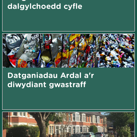
dalgylchoedd cyfle
Datganiadau Ardal a'r
diwydiant gwastraff