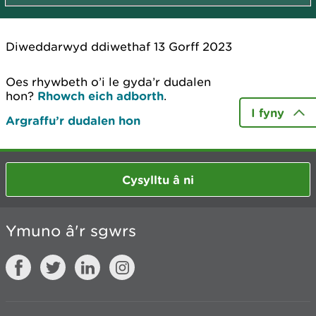
Diweddarwyd ddiwethaf 13 Gorff 2023
Oes rhywbeth o’i le gyda’r dudalen
hon?
Rhowch eich adborth
.
I fyny
Argraffu’r dudalen hon
Cysylltu â ni
Ymuno â'r sgwrs