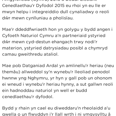
Cenedlaethau'r Dyfodol 2015 eu rhoi yn eu lle er
mwyn helpu i integreiddio dull cynaliadwy o reoli
dŵr mewn cynlluniau a pholisïau.
Mae'r ddeddfwriaeth hon yn golygu y bydd angen i
Cyfoeth Naturiol Cymru a'n partneriaid ystyried
dŵr mewn cyd-destun ehangach trwy nodi'r
materion, ystyried datrysiadau posibl a chymryd
camau gweithredu ataliol.
Mae pob Datganiad Ardal yn amlinellu'r heriau (neu
themâu) allweddol sy'n wynebu'r lleoliad penodol
hwnnw yng Nghymru, yr hyn y gall pob un ohonom
ei wneud i wynebu'r heriau hynny, a sut gallwn reoli
ein hadnoddau naturiol yn well er budd
cenedlaethau'r dyfodol.
Bydd y rhain yn cael eu diweddaru'n rheolaidd a'u
gwella o un flwyddyn i'r llall wrth i ni ymgysylltu â