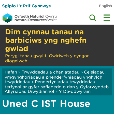
Sgipio I’r Prif Gynnwys
English
Dim cynnau tanau na
barbiciws yng nghefn
gwlad
Perygl tanau gwyllt. Gwiriwch y cyngor
diogelwch.
Hafan
Trwyddedau a chaniatadau
Ceisiadau,
>
>
ymgynghoriadau a phenderfyniadau ynghylch
trwyddedau
Penderfyniadau trwyddedau
>
terfynol ar gyfer safleoedd o dan y Gyfarwyddeb
Allyriadau Diwydiannol
Y De-ddwyrain
>
Uned C IST House