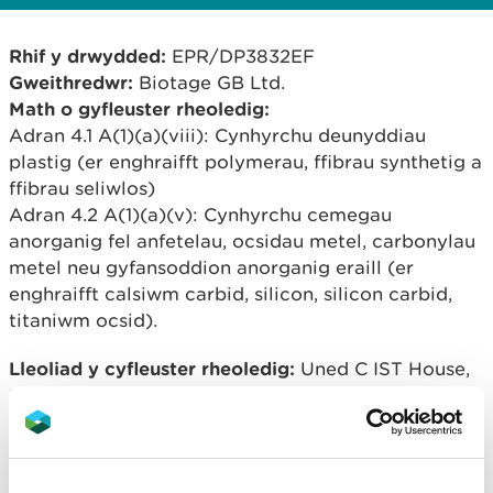
Rhif y drwydded:
EPR/DP3832EF
Gweithredwr:
Biotage GB Ltd.
Math o gyfleuster rheoledig:
Adran 4.1 A(1)(a)(viii): Cynhyrchu deunyddiau
plastig (er enghraifft polymerau, ffibrau synthetig a
ffibrau seliwlos)
Adran 4.2 A(1)(a)(v): Cynhyrchu cemegau
anorganig fel anfetelau, ocsidau metel, carbonylau
metel neu gyfansoddion anorganig eraill (er
enghraifft calsiwm carbid, silicon, silicon carbid,
titaniwm ocsid).
Lleoliad y cyfleuster rheoledig:
Uned C IST House,
Distribution Way, Parc Busnes Dyffryn, Ystrad
Mynach, Hengoed, CF82 7TS.
Trosolwg o’r broses