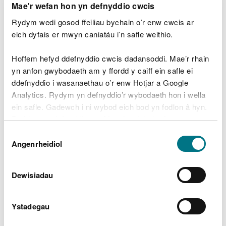
Lleolir Uned C IST House yng Nghyfeirnod Grid
Mae'r wefan hon yn defnyddio cwcis
Cenedlaethol ST 14818 92870 ger Ystrad Mynach
Rydym wedi gosod ffeiliau bychain o’r enw cwcis ar
yng Nghaerffili. Pwrpas y weithfa yw
eich dyfais er mwyn caniatáu i’n safle weithio.
gorchuddio/addasu arwyneb silica amorffaidd a
gleiniau polystyren trwy ddefnyddio amrywiaeth o
Hoffem hefyd ddefnyddio cwcis dadansoddi. Mae’r rhain
sylweddau.
yn anfon gwybodaeth am y ffordd y caiff ein safle ei
ddefnyddio i wasanaethau o’r enw Hotjar a Google
Analytics. Rydym yn defnyddio’r wybodaeth hon i wella
ein safle. Gadewch i ni wybod eich bod yn fodlon â hyn.
Lawrlwythiadau dogfennau
Byddwn yn defnyddio cwci i gadw eich dewis.
cysylltiedig
Dewis
Gellir
darllen mwy am ein cwcis
cyn i chi ddewis.
Angenrheidiol
Caniatâd
Biotage V002 consol and var notice
signed (Saesneg yn unig).pdf
PDF
[165.9 KB]
Dewisiadau
Biotage V002 decision document
(Saesneg yn unig).pdf
PDF [165.2
Ystadegau
KB]