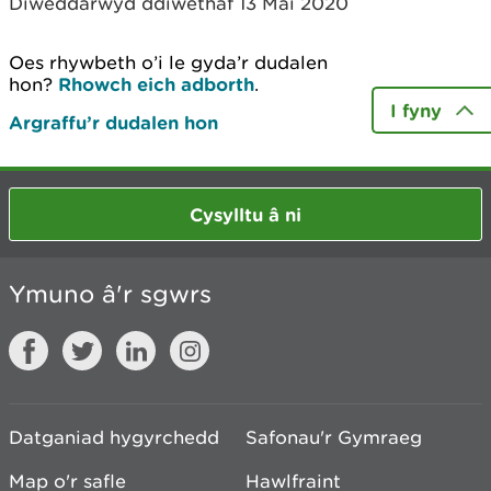
Diweddarwyd ddiwethaf 13 Mai 2020
Oes rhywbeth o’i le gyda’r dudalen
hon?
Rhowch eich adborth
.
I fyny
Argraffu’r dudalen hon
Cysylltu â ni
Ymuno â'r sgwrs
Datganiad hygyrchedd
Safonau'r Gymraeg
Map o'r safle
Hawlfraint