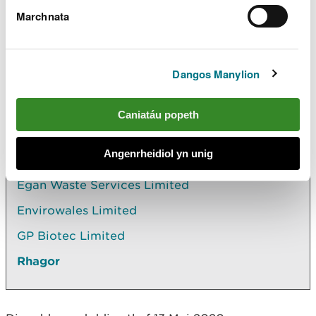
Biotage V002 consolidated permit
signed (Saesneg yn Unig).pdf
PDF
Marchnata
[570.6 KB]
Dangos Manylion
Caniatáu popeth
Archwilio mwy
Yn yr adran hon hefyd
Angenrheidiol yn unig
Egan Waste Services Limited
Envirowales Limited
GP Biotec Limited
Rhagor