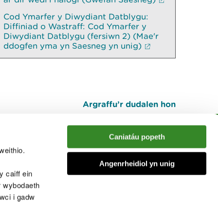
Cod Ymarfer y Diwydiant Datblygu:
Diffiniad o Wastraff: Cod Ymarfer y
Diwydiant Datblygu (fersiwn 2) (Mae'r
ddogfen yma yn Saesneg yn unig)
Argraffu’r dudalen hon
I fyny
Caniatáu popeth
weithio.
muno â'r sgwrs
Angenrheidiol yn unig
 caiff ein
’r wybodaeth
cwci i gadw
chwcis