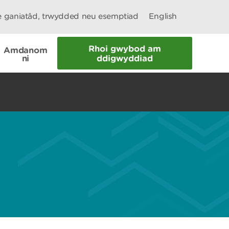
le ganiatâd, trwydded neu esemptiad
English
Rhoi gwybod am
Amdanom
ni
ddigwyddiad