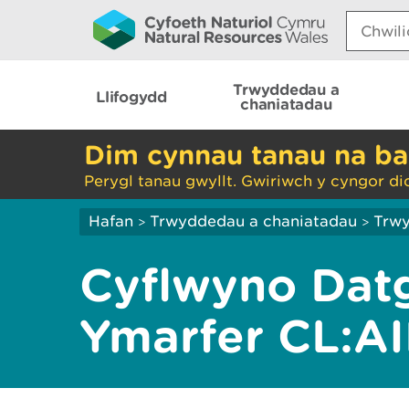
Search:
Trwyddedau a
Llifogydd
chaniatadau
Dim cynnau tanau na ba
Perygl tanau gwyllt. Gwiriwch y cyngor di
Hafan
Trwyddedau a chaniatadau
Trwy
>
>
Cyflwyno Dat
Ymarfer CL:A