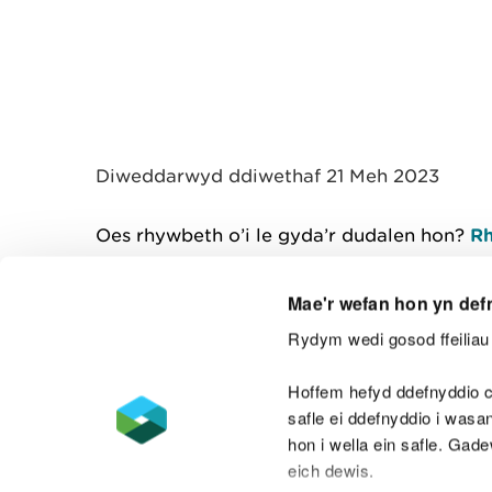
Diweddarwyd ddiwethaf 21 Meh 2023
Oes rhywbeth o’i le gyda’r dudalen hon?
Rh
Mae'r wefan hon yn def
Rydym wedi gosod ffeiliau 
Cysylltu â ni
Hoffem hefyd ddefnyddio c
safle ei ddefnyddio i was
hon i wella ein safle. Gad
eich dewis.
Datganiad hygyrchedd
Safonau'r Gymr