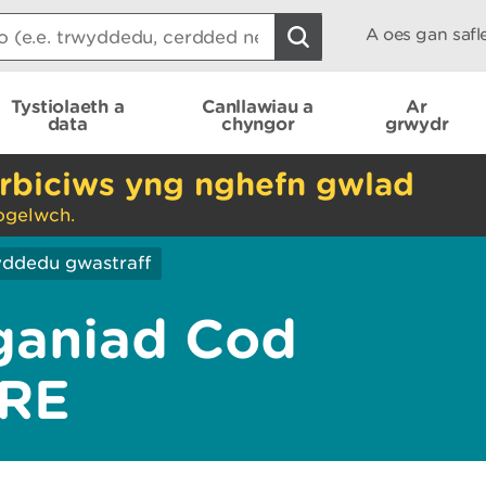
A oes gan saf
Tystiolaeth a
Canllawiau a
Ar
data
chyngor
grwydr
rbiciws yng nghefn gwlad
ogelwch.
ddedu gwastraff
ganiad Cod
IRE