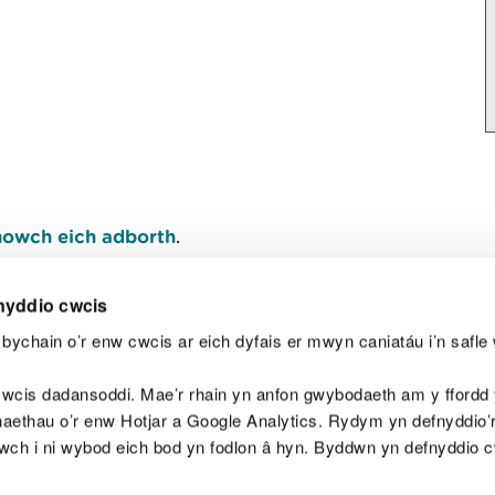
owch eich adborth
.
nyddio cwcis
bychain o’r enw cwcis ar eich dyfais er mwyn caniatáu i’n safle 
Y
wcis dadansoddi. Mae’r rhain yn anfon gwybodaeth am y ffordd y
anaethau o’r enw Hotjar a Google Analytics. Rydym yn defnyddio
ewch i ni wybod eich bod yn fodlon â hyn. Byddwn yn defnyddio 
aeg
Map o'r safle
Hawlfraint
Preifatrwydd a 