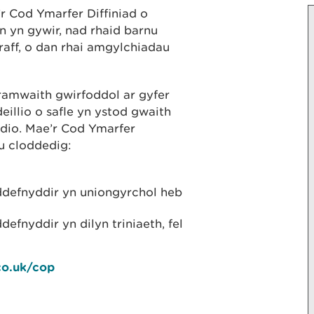
’r Cod Ymarfer Diffiniad o
n yn gywir, nad rhaid barnu
raff, o dan rhai amgylchiadau
framwaith gwirfoddol ar gyfer
illio o safle yn ystod gwaith
idio. Mae’r Cod Ymarfer
u cloddedig:
ddefnyddir yn uniongyrchol heb
efnyddir yn dilyn triniaeth, fel
co.uk/cop