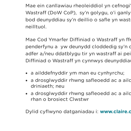
Mae ein canllawiau rheoleiddiol yn cefnogi
Wastraff (DoW CoP), sy’n golygu, o’i ganly
bod deunyddiau sy’n deillio o safle yn wast
neilltuol.
Mae Cod Ymarfer Diffiniad o Wastraff yn f
penderfynu a yw deunydd cloddedig sy’n de
adfer a/neu ddatblygu tir yn wastraff ai pe
Diffiniad o Wastraff yn cynnwys deunyddia
a ailddefnyddir ym man eu cynhyrchu;
a drosglwyddir rhwng safleoedd ac a ail
driniaeth; neu
a drosglwyddir rhwng safleoedd ac a aildd
rhan o brosiect Clwstwr
Dylid cyflwyno datganiadau i:
www.claire.