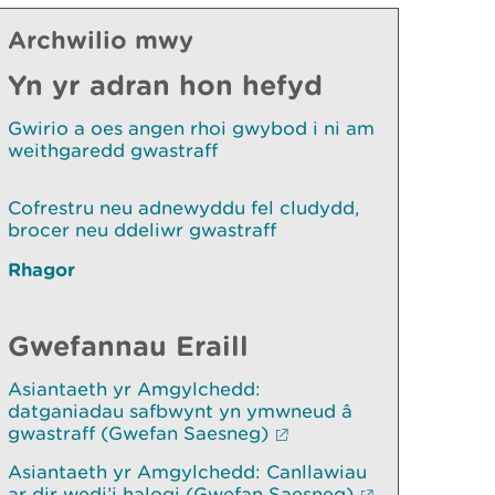
Archwilio mwy
Yn yr adran hon hefyd
Gwirio a oes angen rhoi gwybod i ni am
weithgaredd gwastraff
Cofrestru neu adnewyddu fel cludydd,
brocer neu ddeliwr gwastraff
Rhagor
Gwefannau Eraill
Asiantaeth yr Amgylchedd:
datganiadau safbwynt yn ymwneud â
gwastraff (Gwefan Saesneg)
Asiantaeth yr Amgylchedd: Canllawiau
ar dir wedi’i halogi (Gwefan Saesneg)