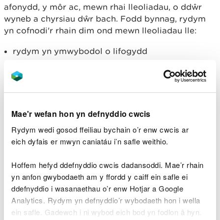
afonydd, y môr ac, mewn rhai lleoliadau, o ddŵr
wyneb a chyrsiau dŵr bach. Fodd bynnag, rydym
yn cofnodi'r rhain dim ond mewn lleoliadau lle:
rydym yn ymwybodol o lifogydd
roedd gennym ni adnoddau i'w cofnodi
mae gennym hyder rhesymol yn y cofnodion
Edrychwch ar ein teclyn
Gweld eich risg llifogydd
i
weld a oes gennym gofnod o lifogydd mewn ardal.
Mae'r wefan hon yn defnyddio cwcis
Rydym wedi gosod ffeiliau bychain o’r enw cwcis ar
Dewiswch yr haen ‘Maint llifogydd a gofnodwyd’ ar
eich dyfais er mwyn caniatáu i’n safle weithio.
ein map
Asesu Perygl Llifogydd Cymru
i weld
llifogydd hanesyddol ar fap, gan gynnwys y
Hoffem hefyd ddefnyddio cwcis dadansoddi. Mae’r rhain
dyddiad y'u cofnodwyd nhw.
yn anfon gwybodaeth am y ffordd y caiff ein safle ei
Ystyr llifogydd a
ddefnyddio i wasanaethau o’r enw Hotjar a Google
Analytics. Rydym yn defnyddio’r wybodaeth hon i wella
gofnodwyd
ein safle. Gadewch i ni wybod eich bod yn fodlon â hyn.