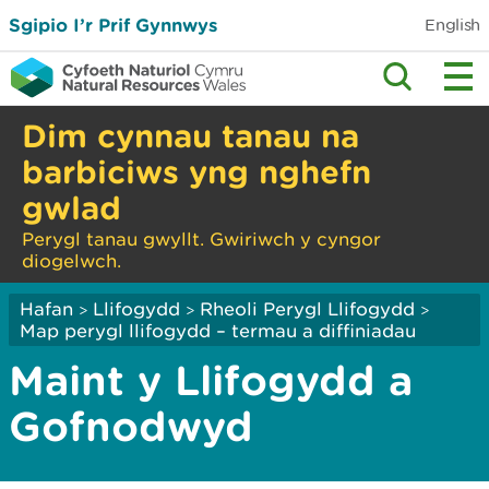
Sgipio I’r Prif Gynnwys
English
Dim cynnau tanau na
barbiciws yng nghefn
gwlad
Perygl tanau gwyllt. Gwiriwch y cyngor
diogelwch.
Hafan
Llifogydd
Rheoli Perygl Llifogydd
>
>
>
Map perygl llifogydd – termau a diffiniadau
Maint y Llifogydd a
Gofnodwyd