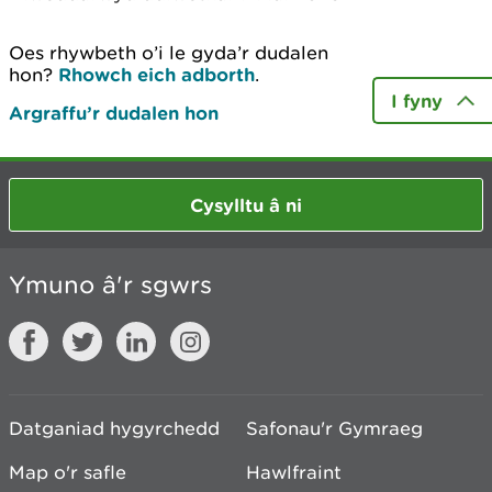
Oes rhywbeth o’i le gyda’r dudalen
hon?
Rhowch eich adborth
.
I fyny
Argraffu’r dudalen hon
Cysylltu â ni
Ymuno â'r sgwrs
Datganiad hygyrchedd
Safonau'r Gymraeg
Map o'r safle
Hawlfraint