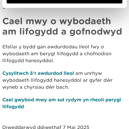
gael.
Cael mwy o wybodaeth
am lifogydd a gofnodwyd
Efallai y bydd gan awdurdodau lleol fwy o
wybodaeth am berygl llifogydd a chofnodion
llifogydd hanesyddol.
Cysylltwch â’r awdurdod lleol
am unrhyw
wybodaeth llifogydd hanesyddol ar gyfer dŵr
wyneb a chyrsiau dŵr bach.
Cael gwybod mwy am sut rydym yn rheoli perygl
llifogydd
Diweddarwyd ddiwethaf 7 Mai 2025