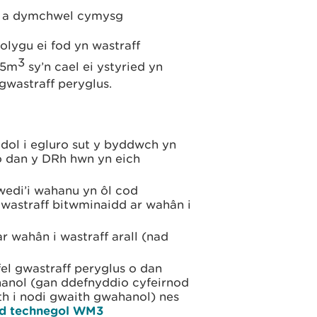
du a dymchwel cymysg
olygu ei fod yn wastraff
3
15m
sy’n cael ei ystyried yn
gwastraff peryglus.
dol i egluro sut y byddwch yn
 o dan y DRh hwn yn eich
wedi’i wahanu yn ôl cod
 gwastraff bitwminaidd ar wahân i
r wahân i wastraff arall (nad
fel gwastraff peryglus o dan
hanol (gan ddefnyddio cyfeirnod
th i nodi gwaith gwahanol) nes
d technegol WM3