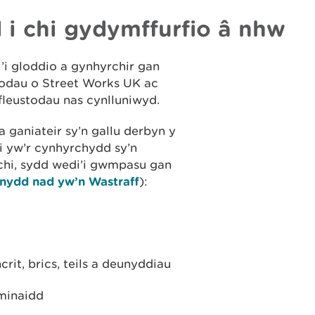
i chi gydymffurfio â nhw
i gloddio a gynhyrchir gan
lodau o Street Works UK ac
yfleustodau nas cynlluniwyd.
a ganiateir sy’n gallu derbyn y
i yw’r cynhyrchydd sy’n
h chi, sydd wedi’i gwmpasu gan
nydd nad yw’n Wastraff
):
rit, brics, teils a deunyddiau
minaidd