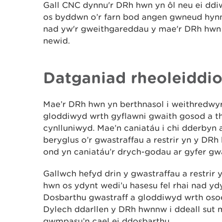
Gall CNC dynnu'r DRh hwn yn ôl neu ei dd
os byddwn o’r farn bod angen gwneud hynn
nad yw'r gweithgareddau y mae'r DRh hw
newid.
Datganiad rheoleiddi
Mae’r DRh hwn yn berthnasol i weithredwyr 
gloddiwyd wrth gyflawni gwaith gosod a t
cynlluniwyd. Mae’n caniatáu i chi dderbyn a
beryglus o’r gwastraffau a restrir yn y DR
ond yn caniatáu’r drych-godau ar gyfer gw
Gallwch hefyd drin y gwastraffau a restrir 
hwn os ydynt wedi’u hasesu fel rhai nad yd
Dosbarthu gwastraff a gloddiwyd wrth osod
Dylech ddarllen y DRh hwnnw i ddeall sut m
gwmpasu’n cael ei ddosbarthu.