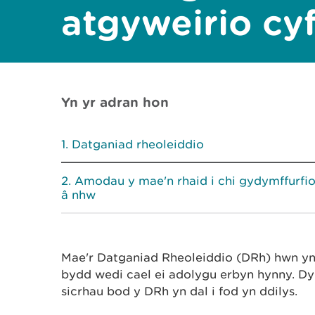
atgyweirio cy
Yn yr adran hon
Datganiad rheoleiddio
Amodau y mae'n rhaid i chi gydymffurfi
â nhw
Mae'r Datganiad Rheoleiddio (DRh) hwn yn
bydd wedi cael ei adolygu erbyn hynny. Dyl
sicrhau bod y DRh yn dal i fod yn ddilys.