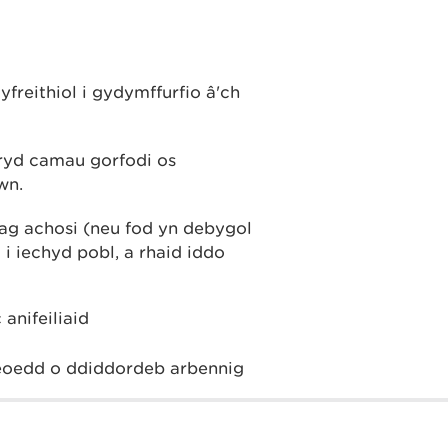
freithiol i gydymffurfio â'ch
ryd camau gorfodi os
wn.
 ag achosi (neu fod yn debygol
i iechyd pobl, a rhaid iddo
 anifeiliaid
leoedd o ddiddordeb arbennig