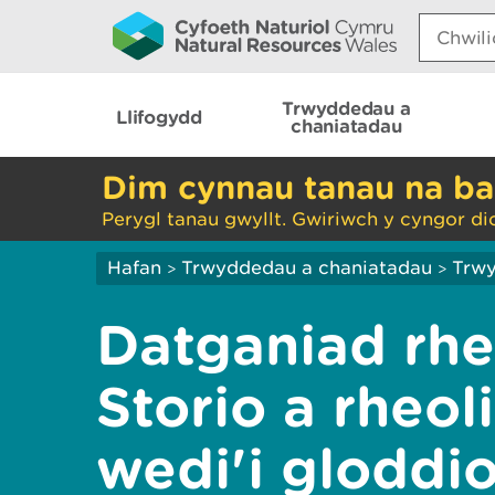
Search:
Trwyddedau a
Llifogydd
chaniatadau
Dim cynnau tanau na ba
Perygl tanau gwyllt. Gwiriwch y cyngor di
Hafan
Trwyddedau a chaniatadau
Trwy
>
>
Datganiad rhe
Storio a rheol
wedi'i gloddi