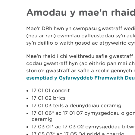
Amodau y mae'n rhaid 
Mae’r DRh hwn yn cwmpasu gwastraff wedi’
(neu ar ran) cwmnïau cyfleustodau sy’n ae
sy’n deillio o waith gosod ac atgyweirio c
Mae’n rhaid i chi weithredu safle gwastraff 
codau gwastraff hyn (ac eithrio pan mai ch
storio’r gwastraff ar safle a reolir gennyc
esemptiad y Gyfarwyddeb Fframwaith Deu
17 01 01 concrit
17 01 02 brics
17 01 03 teils a deunyddiau ceramig
17 01 06* ac 17 01 07 cymysgeddau o gonc
ceramig
17 03 01* ac 17 03 02 cymysgeddau bitw
17 05 03* ac 17 05 04 pridd a cherrig