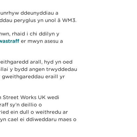
fi unrhyw ddeunyddiau a
eddau peryglus yn unol â WM3.
n, rhaid i chi ddilyn y
wastraff
er mwyn asesu a
eithgaredd arall, hyd yn oed
allai y bydd angen trwyddedau
r gweithgareddau eraill yr
 Street Works UK wedi
ff sy’n deillio o
ied ein dull o weithredu ar
 yn cael ei ddiweddaru maes o