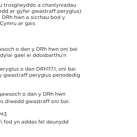
 trosglwyddo a chanlyniadau
dd ar gyfer gwastraff peryglus)
r DRh hwn a sicrhau bod y
 Cymru ar gais
wsoch o dan y DRh hwn oni bai
 dylai gael ei ddosbarthu’n
eryglus o dan DRh117.1, oni bai
 y gwastraff peryglus penodedig
a gawsoch o dan y DRh hwn
 diwedd gwastraff oni bai:
WM3
i fod yn addas fel deunydd