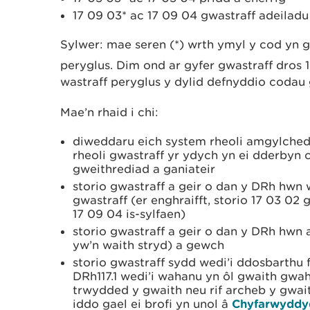
17 09 03* ac 17 09 04 gwastraff adeila
Sylwer: mae seren (*) wrth ymyl y cod yn g
peryglus. Dim ond ar gyfer gwastraff dros 
wastraff peryglus y dylid defnyddio codau 
Mae’n rhaid i chi:
diweddaru eich system rheoli amgylched
rheoli gwastraff yr ydych yn ei dderbyn
gweithrediad a ganiateir
storio gwastraff a geir o dan y DRh hwn 
gwastraff (er enghraifft, storio 17 03 02
17 09 04 is-sylfaen)
storio gwastraff a geir o dan y DRh hwn a
yw’n waith stryd) a gewch
storio gwastraff sydd wedi’i ddosbarthu 
DRh117.1 wedi’i wahanu yn ôl gwaith gwa
trwydded y gwaith neu rif archeb y gwai
iddo gael ei brofi yn unol â
Chyfarwyddy