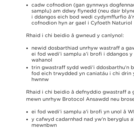
cadw cofnodion (gan gynnwys dogfennau
samplu) am ddwy flynedd (neu dair blyne
i ddangos eich bod wedi cydymffurfio â’
cofnodion hyn ar gael i Cyfoeth Naturiol
Rhaid i chi beidio â gwneud y canlynol:
newid dosbarthiad unrhyw wastraff a ga
ei fod wedi’i samplu a’i brofi i ddangos y
wahanol
trin gwastraff sydd wedi’i ddosbarthu’n b
fod eich trwydded yn caniatáu i chi drin
hwnnw
Rhaid i chi beidio â defnyddio gwastraff 
mewn unrhyw Brotocol Ansawdd neu broses
ei fod wedi’i samplu a'i brofi yn unol â 
y cafwyd cadarnhad nad yw’n beryglus a’
mewnbwn