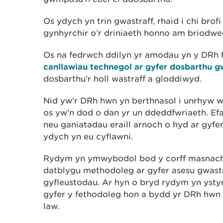
Os ydych yn trin gwastraff, rhaid i chi bro
gynhyrchir o’r driniaeth honno am briodw
Os na fedrwch ddilyn yr amodau yn y DRh hw
canllawiau technegol ar gyfer dosbarthu g
dosbarthu’r holl wastraff a gloddiwyd.
Nid yw'r DRh hwn yn berthnasol i unrhyw w
os yw’n dod o dan yr un ddeddfwriaeth. Ef
neu ganiatadau eraill arnoch o hyd ar gyfe
ydych yn eu cyflawni.
Rydym yn ymwybodol bod y corff masnach
datblygu methodoleg ar gyfer asesu gwastra
gyfleustodau. Ar hyn o bryd rydym yn ystyr
gyfer y fethodoleg hon a bydd yr DRh hwn
law.