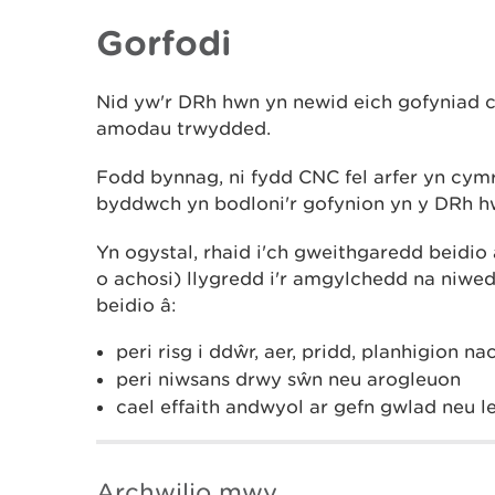
Gorfodi
Nid yw'r DRh hwn yn newid eich gofyniad cy
amodau trwydded.
Fodd bynnag, ni fydd CNC fel arfer yn cym
byddwch yn bodloni'r gofynion yn y DRh h
Yn ogystal, rhaid i'ch gweithgaredd beidio
o achosi) llygredd i'r amgylchedd na niwed 
beidio â:
peri risg i ddŵr, aer, pridd, planhigion nac
peri niwsans drwy sŵn neu arogleuon
cael effaith andwyol ar gefn gwlad neu 
Archwilio mwy