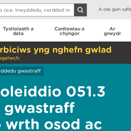
A oes gan saf
Tystiolaeth a
Canllawiau a
Ar
data
chyngor
grwydr
rbiciws yng nghefn gwlad
ogelwch.
ddedu gwastraff
oleiddio 051.3
i gwastraff
o wrth osod ac