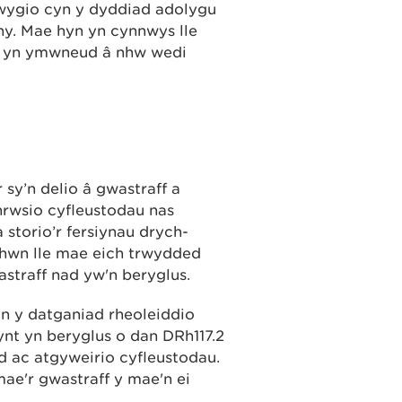
iwygio cyn y dyddiad adolygu
y. Mae hyn yn cynnwys lle
n yn ymwneud â nhw wedi
o
sy’n delio â gwastraff a
hrwsio cyfleustodau nas
 storio’r fersiynau drych-
h hwn lle mae eich trwydded
astraff nad yw'n beryglus.
yn y datganiad rheoleiddio
ynt yn beryglus o dan DRh117.2
 ac atgyweirio cyfleustodau.
ae'r gwastraff y mae'n ei