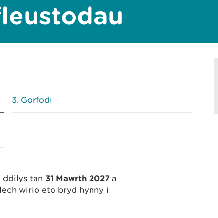
fleustodau
Gorfodi
o
 ddilys tan
31 Mawrth 2027
a
ech wirio eto bryd hynny i