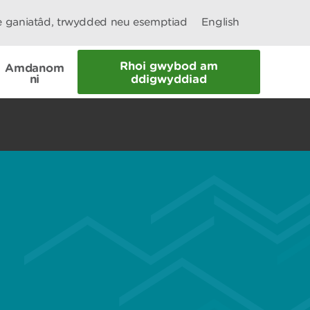
le ganiatâd, trwydded neu esemptiad
English
Rhoi gwybod am
Amdanom
ni
ddigwyddiad