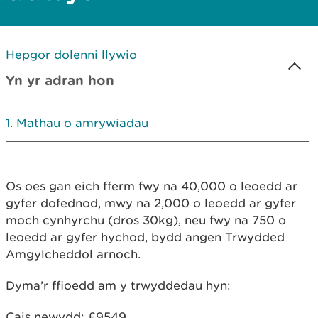
Hepgor dolenni llywio
Yn yr adran hon
Mathau o amrywiadau
Os oes gan eich fferm fwy na 40,000 o leoedd ar
gyfer dofednod, mwy na 2,000 o leoedd ar gyfer
moch cynhyrchu (dros 30kg), neu fwy na 750 o
leoedd ar gyfer hychod, bydd angen Trwydded
Amgylcheddol arnoch.
Dyma’r ffioedd am y trwyddedau hyn:
Cais newydd: £9549