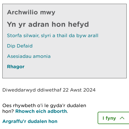
Archwilio mwy
Yn yr adran hon hefyd
Storfa silwair, slyri a thail da byw arall
Dip Defaid
Asesiadau amonia
Rhagor
Diweddarwyd ddiwethaf 22 Awst 2024
Oes rhywbeth o’i le gyda’r dudalen
hon?
Rhowch eich adborth
.
I fyny
Argraffu’r dudalen hon