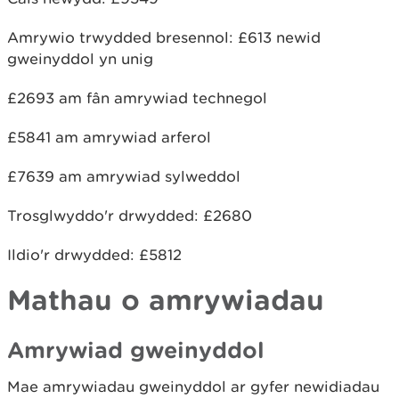
Amrywio trwydded bresennol: £613 newid
gweinyddol yn unig
£2693 am fân amrywiad technegol
£5841 am amrywiad arferol
£7639 am amrywiad sylweddol
Trosglwyddo'r drwydded: £2680
Ildio'r drwydded: £5812
Mathau o amrywiadau
Amrywiad gweinyddol
Mae amrywiadau gweinyddol ar gyfer newidiadau