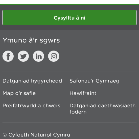
Cysylltu â ni
Ymuno â'r sgwrs
Datganiad hygyrchedd
Safonau'r Gymraeg
Map o'r safle
Hawlfraint
Preifatrwydd a chwcis
Datganiad caethwasiaeth
fodern
© Cyfoeth Naturiol Cymru