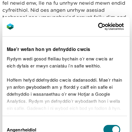
fel newid enw, lle na fu unrhyw newid mewn endid
cyfreithiol. Nid oes angen unrhyw asesiad
technegol nac ymgynghoriad arnynt felly dim ond
tâl gweinyddol a godir.
Nid ydym yn codi tâl am amrywiadau gweinyddol a
gychwynnir gennym ni.
Mae'r wefan hon yn defnyddio cwcis
Mân amrywiadau technegol
Rydym wedi gosod ffeiliau bychain o’r enw cwcis ar
eich dyfais er mwyn caniatáu i’n safle weithio.
Mae mân amrywiadau technegol yn gofyn am
rywfaint o fewnbwn technegol gennym ni, ond llai
Hoffem hefyd ddefnyddio cwcis dadansoddi. Mae’r rhain
nag ar gyfer amrywiad arferol. Fe'ch cynghorir i
yn anfon gwybodaeth am y ffordd y caiff ein safle ei
gysylltu â ni i gadarnhau mai dyma'r math cywir o
ddefnyddio i wasanaethau o’r enw Hotjar a Google
gais ar gyfer eich newidiadau arfaethedig cyn i chi
Analytics. Rydym yn defnyddio’r wybodaeth hon i wella
gyflwyno'ch cais.
ein safle. Gadewch i ni wybod eich bod yn fodlon â hyn.
Byddwn yn defnyddio cwci i gadw eich dewis.
Dyma ambell enghraifft:
Dewis
Gellir
darllen mwy am ein cwcis
cyn i chi ddewis.
Angenrheidiol
Caniatâd
ychwanegu pwynt allyriadau lle nad oes yn rhaid