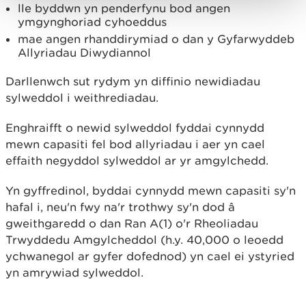
lle byddwn yn penderfynu bod angen
ymgynghoriad cyhoeddus
mae angen rhanddirymiad o dan y Gyfarwyddeb
Allyriadau Diwydiannol
Darllenwch sut rydym yn diffinio newidiadau
sylweddol i weithrediadau.
Enghraifft o newid sylweddol fyddai cynnydd
mewn capasiti fel bod allyriadau i aer yn cael
effaith negyddol sylweddol ar yr amgylchedd.
Yn gyffredinol, byddai cynnydd mewn capasiti sy'n
hafal i, neu'n fwy na'r trothwy sy'n dod â
gweithgaredd o dan Ran A(1) o'r Rheoliadau
Trwyddedu Amgylcheddol (h.y. 40,000 o leoedd
ychwanegol ar gyfer dofednod) yn cael ei ystyried
yn amrywiad sylweddol.