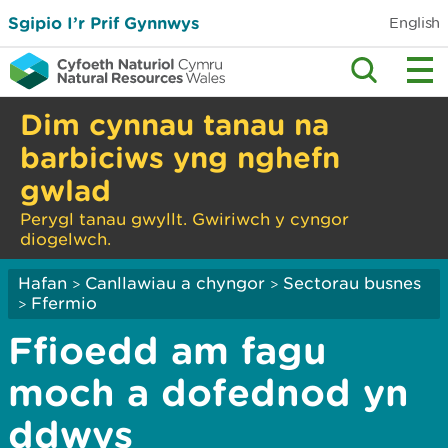
Sgipio I’r Prif Gynnwys
English
Dim cynnau tanau na
barbiciws yng nghefn
gwlad
Perygl tanau gwyllt. Gwiriwch y cyngor
diogelwch.
Hafan
Canllawiau a chyngor
Sectorau busnes
>
>
Ffermio
>
Ffioedd am fagu
moch a dofednod yn
ddwys