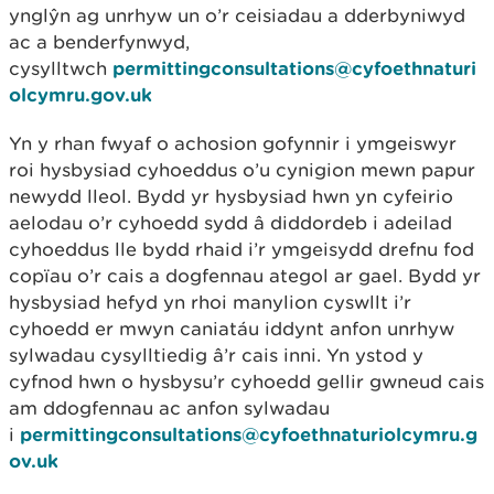
ynglŷn ag unrhyw un o’r ceisiadau a dderbyniwyd
ac a benderfynwyd,
cysylltwch
permittingconsultations@cyfoethnaturi
olcymru.gov.uk
Yn y rhan fwyaf o achosion gofynnir i ymgeiswyr
roi hysbysiad cyhoeddus o’u cynigion mewn papur
newydd lleol. Bydd yr hysbysiad hwn yn cyfeirio
aelodau o’r cyhoedd sydd â diddordeb i adeilad
cyhoeddus lle bydd rhaid i’r ymgeisydd drefnu fod
copïau o’r cais a dogfennau ategol ar gael. Bydd yr
hysbysiad hefyd yn rhoi manylion cyswllt i’r
cyhoedd er mwyn caniatáu iddynt anfon unrhyw
sylwadau cysylltiedig â’r cais inni. Yn ystod y
cyfnod hwn o hysbysu’r cyhoedd gellir gwneud cais
am ddogfennau ac anfon sylwadau
i
permittingconsultations@cyfoethnaturiolcymru.g
ov.uk