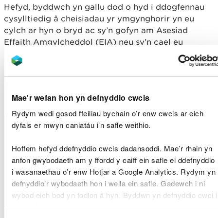
Hefyd, byddwch yn gallu dod o hyd i ddogfennau
cysylltiedig â cheisiadau yr ymgynghorir yn eu
cylch ar hyn o bryd ac sy’n gofyn am Asesiad
Effaith Amgylcheddol (EIA) neu sy’n cael eu
hystyried o ddiddordeb cyhoeddus sylweddol
yma
Ceisiadau am Drwyddedau
Morol a Dderbyniwyd
Mae'r wefan hon yn defnyddio cwcis
Rydym wedi gosod ffeiliau bychain o’r enw cwcis ar eich
Math
dyfais er mwyn caniatáu i’n safle weithio.
Rhif y
Enw Ymgeisydd
Lleoliad y Safle
o
Drwydded
Gais
Hoffem hefyd ddefnyddio cwcis dadansoddi. Mae’r rhain yn
Pwllheli Harbour
Maritime,
Band
anfon gwybodaeth am y ffordd y caiff ein safle ei ddefnyddio
CML1909
Crib Groyne
Cyngor
2
i wasanaethau o’r enw Hotjar a Google Analytics. Rydym yn
Modifications
Gwynedd
defnyddio’r wybodaeth hon i wella ein safle. Gadewch i ni
wybod eich bod yn fodlon â hyn. Byddwn yn defnyddio cwci i
Morgan Sindall
Band
gadw eich dewis.
CML1908
Manorbier Outfall
(Infrastructure)
2