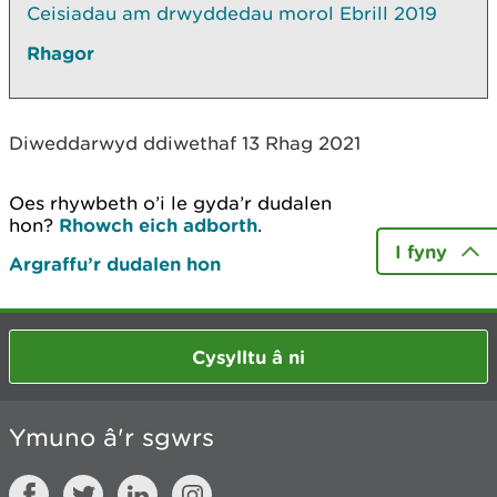
Ceisiadau am drwyddedau morol Ebrill 2019
Rhagor
Diweddarwyd ddiwethaf 13 Rhag 2021
Oes rhywbeth o’i le gyda’r dudalen
hon?
Rhowch eich adborth
.
I fyny
Argraffu’r dudalen hon
Cysylltu â ni
Ymuno â'r sgwrs