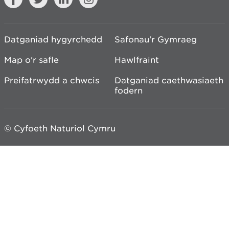
Datganiad hygyrchedd
Safonau'r Gymraeg
Map o'r safle
Hawlfraint
Preifatrwydd a chwcis
Datganiad caethwasiaeth
fodern
© Cyfoeth Naturiol Cymru