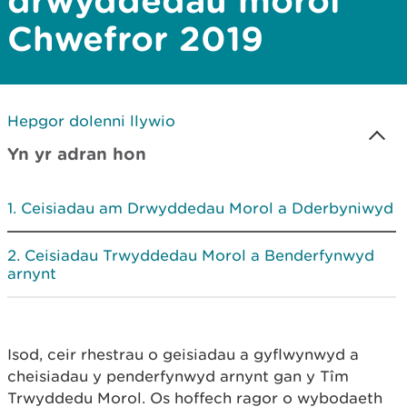
drwyddedau morol
Chwefror 2019
Hepgor dolenni llywio
Yn yr adran hon
Ceisiadau am Drwyddedau Morol a Dderbyniwyd
Ceisiadau Trwyddedau Morol a Benderfynwyd
arnynt
Isod, ceir rhestrau o geisiadau a gyflwynwyd a
cheisiadau y penderfynwyd arnynt gan y Tîm
Trwyddedu Morol. Os hoffech ragor o wybodaeth