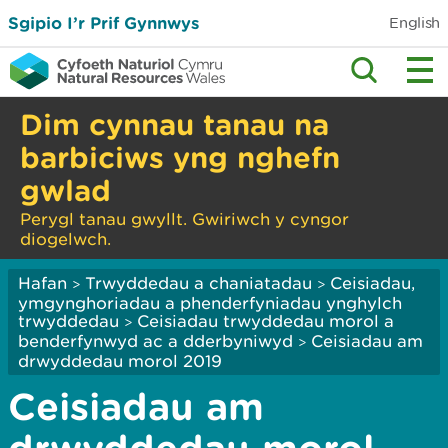
Sgipio I’r Prif Gynnwys
English
Dim cynnau tanau na
barbiciws yng nghefn
gwlad
Perygl tanau gwyllt. Gwiriwch y cyngor
diogelwch.
Hafan
Trwyddedau a chaniatadau
Ceisiadau,
>
>
ymgynghoriadau a phenderfyniadau ynghylch
trwyddedau
Ceisiadau trwyddedau morol a
>
benderfynwyd ac a dderbyniwyd
Ceisiadau am
>
drwyddedau morol 2019
Ceisiadau am