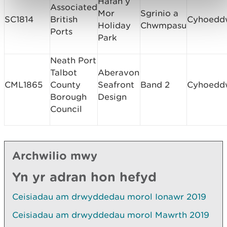
Hafan y
Associated
Mor
Sgrinio a
SC1814
British
Cyhoedd
Holiday
Chwmpasu
Ports
Park
Neath Port
Talbot
Aberavon
CML1865
County
Seafront
Band 2
Cyhoedd
Borough
Design
Council
Archwilio mwy
Yn yr adran hon hefyd
Ceisiadau am drwyddedau morol Ionawr 2019
Ceisiadau am drwyddedau morol Mawrth 2019