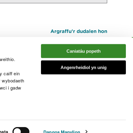
Argraffu’r dudalen hon
I fyny
Caniatáu popeth
weithio.
muno â'r sgwrs
Angenrheidiol yn unig
 caiff ein
’r wybodaeth
cwci i gadw
chwcis
nata
Dangos Manylion