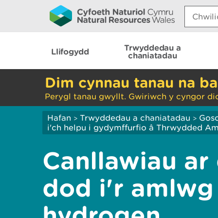
Search:
Trwyddedau a
Llifogydd
chaniatadau
Dim cynnau tanau na ba
Perygl tanau gwyllt. Gwiriwch y cyngor di
Hafan
Trwyddedau a chaniatadau
Gos
>
>
i'ch helpu i gydymffurfio â Thrwydded 
Canllawiau ar
dod i'r amlwg
hydrogen