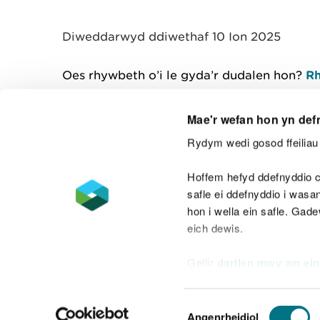
Diweddarwyd ddiwethaf 10 Ion 2025
Oes rhywbeth o’i le gyda’r dudalen hon?
Rh
Mae'r wefan hon yn def
Rydym wedi gosod ffeiliau 
Cysylltu â ni
Hoffem hefyd ddefnyddio c
safle ei ddefnyddio i was
hon i wella ein safle. Gad
eich dewis.
Datganiad hygyrchedd
Safonau'r Gymr
Gellir
darllen mwy am ein
Datganiad caethwasiaeth fodern
Dewis
Angenrheidiol