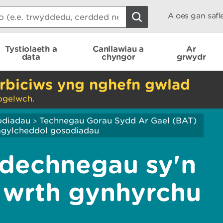
A oes gan saf
Tystiolaeth a
Canllawiau a
Ar
data
chyngor
grwydr
rbiciws yng nghefn gwlad
ogelwch.
odiadau
Technegau Gorau Sydd Ar Gael (BAT)
>
Amgylcheddol gosodiadau
 dechnegau sy'n
 wrth gynhyrchu