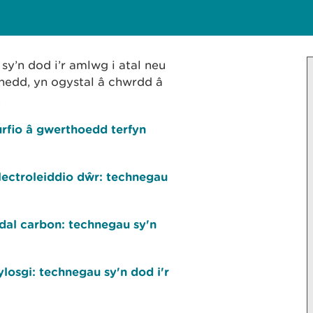
sy’n dod i’r amlwg i atal neu
chedd, yn ogystal â chwrdd â
.
rfio â gwerthoedd terfyn
ectroleiddio dŵr: technegau
al carbon: technegau sy'n
losgi: technegau sy'n dod i'r