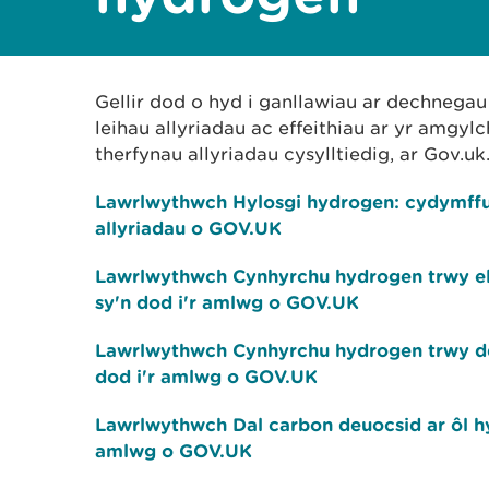
Gellir dod o hyd i ganllawiau ar dechnegau 
leihau allyriadau ac effeithiau ar yr amgyl
therfynau allyriadau cysylltiedig, ar Gov.uk
Lawrlwythwch Hylosgi hydrogen: cydymffu
allyriadau o GOV.UK
Lawrlwythwch Cynhyrchu hydrogen trwy el
sy'n dod i'r amlwg o GOV.UK
Lawrlwythwch Cynhyrchu hydrogen trwy dd
dod i'r amlwg o GOV.UK
Lawrlwythwch Dal carbon deuocsid ar ôl hy
amlwg o GOV.UK