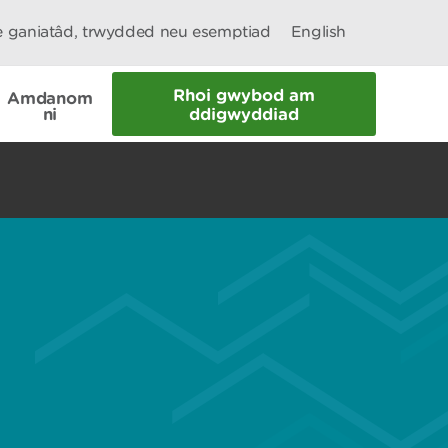
le ganiatâd, trwydded neu esemptiad
English
Rhoi gwybod am
Amdanom
ni
ddigwyddiad