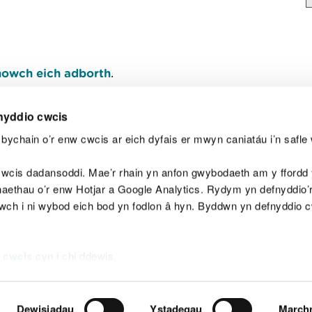
owch eich adborth
.
nyddio cwcis
bychain o’r enw cwcis ar eich dyfais er mwyn caniatáu i’n safle 
Y
wcis dadansoddi. Mae’r rhain yn anfon gwybodaeth am y ffordd y
anaethau o’r enw Hotjar a Google Analytics. Rydym yn defnyddio
ewch i ni wybod eich bod yn fodlon â hyn. Byddwn yn defnyddio 
aeg
Map o'r safle
Hawlfraint
Preifatrwydd a 
 cwcis
cyn i chi ddewis.
Dewisiadau
Ystadegau
March