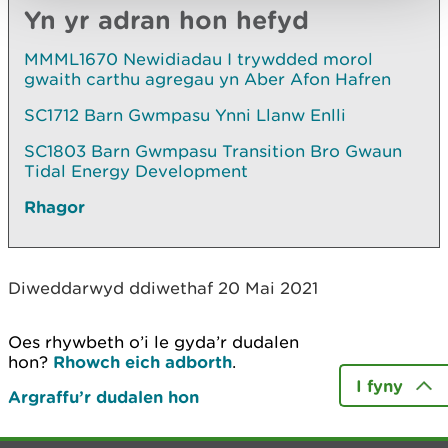
Yn yr adran hon hefyd
MMML1670 Newidiadau I trywdded morol
gwaith carthu agregau yn Aber Afon Hafren
SC1712 Barn Gwmpasu Ynni Llanw Enlli
SC1803 Barn Gwmpasu Transition Bro Gwaun
Tidal Energy Development
Rhagor
Diweddarwyd ddiwethaf 20 Mai 2021
Oes rhywbeth o’i le gyda’r dudalen
hon?
Rhowch eich adborth
.
I fyny
Argraffu’r dudalen hon