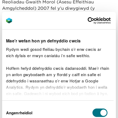
Reoliadau Gwaith Morol (Asesu Effeithiau
Amgylcheddol) 2007 fel y’u diwygiwyd (y
Rheoliadau Asesu Effeithiau Amgylcheddol) o ran y
prosiect uchod.
Yn unol â Rheoliad 10 y Rheoliadau Asesu Effeithiau
Amgylcheddol, mae Cyfoeth Naturiol Cymru wedi
Mae'r wefan hon yn defnyddio cwcis
penderfynu rhoi cymeradwyaeth reoleiddiol ar
Rydym wedi gosod ffeiliau bychain o’r enw cwcis ar
gyfer y prosiect yn amodol ar osod amodau.
eich dyfais er mwyn caniatáu i’n safle weithio.
Mae copi ysgrifenedig o'r penderfyniad
Hoffem hefyd ddefnyddio cwcis dadansoddi. Mae’r rhain
rheoleiddiol ar gael i'r cyhoedd ei archwilio ar
yn anfon gwybodaeth am y ffordd y caiff ein safle ei
gofrestr gyhoeddus Cyfoeth Naturiol Cymru
ddefnyddio i wasanaethau o’r enw Hotjar a Google
https://publicregister.naturalresources.wales/
.
Analytics. Rydym yn defnyddio’r wybodaeth hon i wella
Gallwch chwilio am y dogfennau gan ddefnyddio'r
ein safle. Gadewch i ni wybod eich bod yn fodlon â hyn.
cyfeirnod cais MMML1948. Yng ngoleuni’r sefyllfa
Byddwn yn defnyddio cwci i gadw eich dewis.
iechyd cyhoeddus gyfredol gyda golwg ar
Dewis
Coronafirws (COVID-19) ni fydd copi caled o’r cais
Gellir
darllen mwy am ein cwcis
cyn i chi ddewis.
Angenrheidiol
Caniatâd
a dogfennau ategol ar gael mewn man cyhoeddus