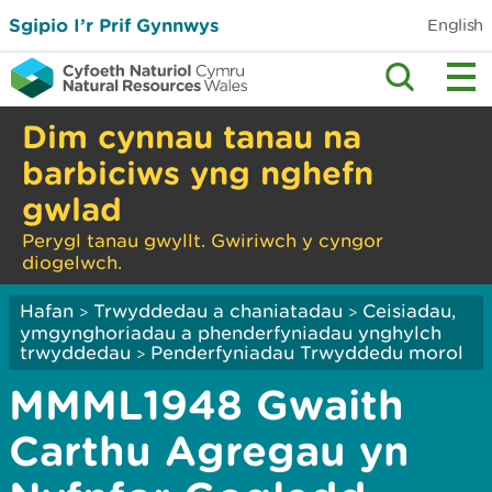
Sgipio I’r Prif Gynnwys
English
Dim cynnau tanau na
barbiciws yng nghefn
gwlad
Perygl tanau gwyllt. Gwiriwch y cyngor
diogelwch.
Hafan
Trwyddedau a chaniatadau
Ceisiadau,
>
>
ymgynghoriadau a phenderfyniadau ynghylch
trwyddedau
Penderfyniadau Trwyddedu morol
>
MMML1948 Gwaith
Carthu Agregau yn