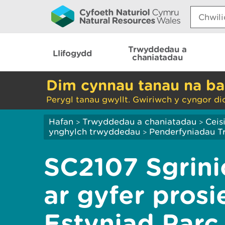
Search:
Trwyddedau a
Llifogydd
chaniatadau
Dim cynnau tanau na ba
Perygl tanau gwyllt. Gwiriwch y cyngor di
Hafan
Trwyddedau a chaniatadau
Ceis
>
>
ynghylch trwyddedau
Penderfyniadau 
>
SC2107 Sgrin
ar gyfer prosi
Estyniad Parc