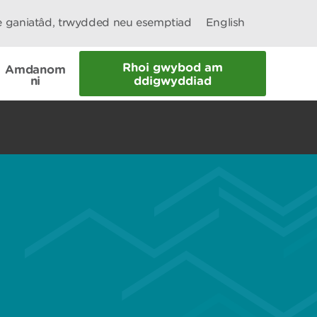
le ganiatâd, trwydded neu esemptiad
English
Rhoi gwybod am
Amdanom
ni
ddigwyddiad