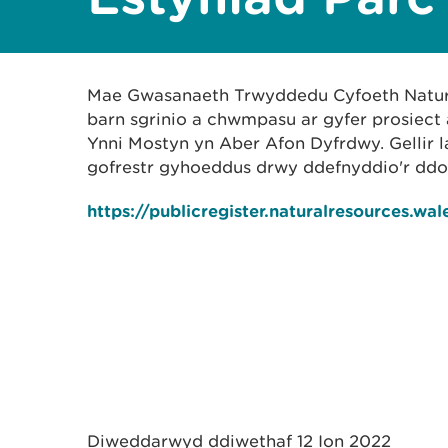
Mae Gwasanaeth Trwyddedu Cyfoeth Natur
barn sgrinio a chwmpasu ar gyfer prosiect
Ynni Mostyn yn Aber Afon Dyfrdwy. Gellir 
gofrestr gyhoeddus drwy ddefnyddio'r ddol
https://publicregister.naturalresources.wal
Diweddarwyd ddiwethaf 12 Ion 2022