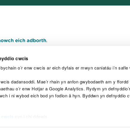
owch eich adborth
.
nyddio cwcis
bychain o’r enw cwcis ar eich dyfais er mwyn caniatáu i’n safle 
Y
wcis dadansoddi. Mae’r rhain yn anfon gwybodaeth am y ffordd y
anaethau o’r enw Hotjar a Google Analytics. Rydym yn defnyddio
ewch i ni wybod eich bod yn fodlon â hyn. Byddwn yn defnyddio 
aeg
Map o'r safle
Hawlfraint
Preifatrwydd a 
 cwcis
cyn i chi ddewis.