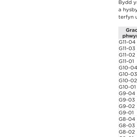
Bydd y
a hysby
terfyn 
Gra
phwyn
G11-04
G11-03
G11-02
G11-01
G10-0
G10-03
G10-02
G10-01
G9-04
G9-03
G9-02
G9-01
G8-04
G8-03
G8-02