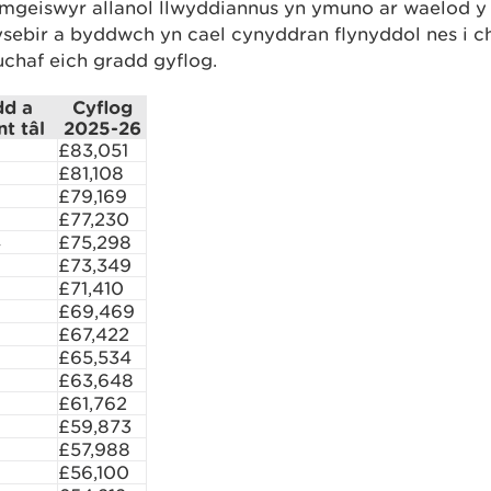
mgeiswyr allanol llwyddiannus yn ymuno ar waelod y
sebir a byddwch yn cael cynyddran flynyddol nes i c
uchaf eich gradd gyflog.
dd a
Cyflog
t tâl
2025-26
£83,051
£81,108
£79,169
£77,230
4
£75,298
£73,349
£71,410
£69,469
£67,422
£65,534
£63,648
£61,762
£59,873
£57,988
£56,100