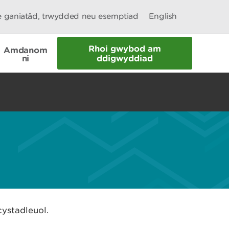
le ganiatâd, trwydded neu esemptiad
English
Rhoi gwybod am
Amdanom
ni
ddigwyddiad
cystadleuol.