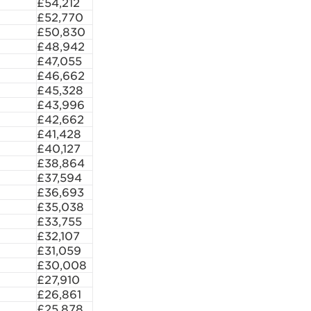
£54,212
£52,770
£50,830
£48,942
£47,055
£46,662
£45,328
£43,996
£42,662
£41,428
£40,127
£38,864
£37,594
£36,693
£35,038
£33,755
£32,107
£31,059
£30,008
£27,910
£26,861
£25,878