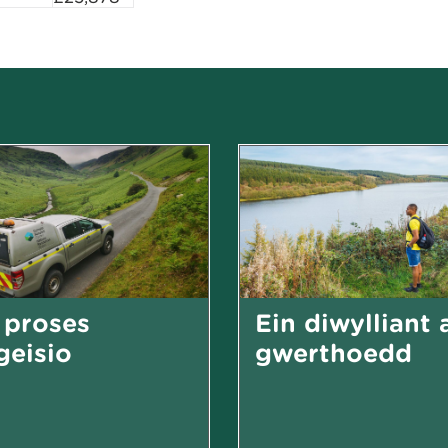
 proses
Ein diwylliant 
eisio
gwerthoedd