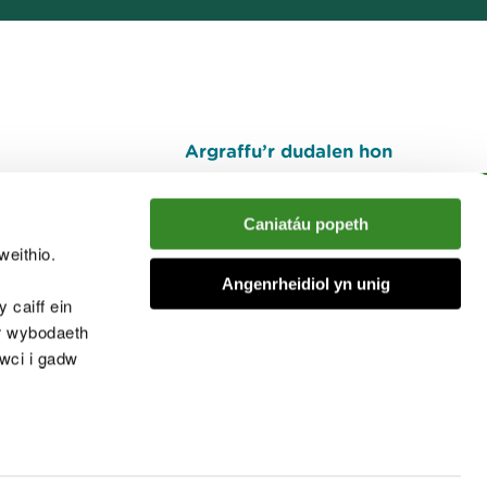
Argraffu’r dudalen hon
I fyny
Caniatáu popeth
weithio.
muno â'r sgwrs
Angenrheidiol yn unig
 caiff ein
’r wybodaeth
cwci i gadw
chwcis