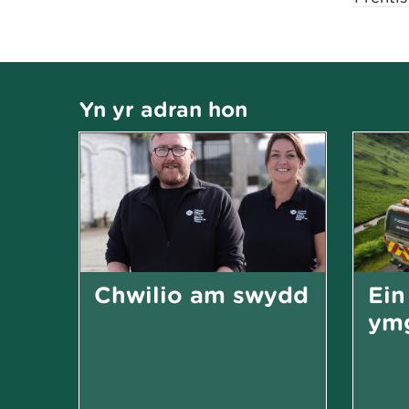
Yn yr adran hon
Chwilio am swydd
Ein
ymg