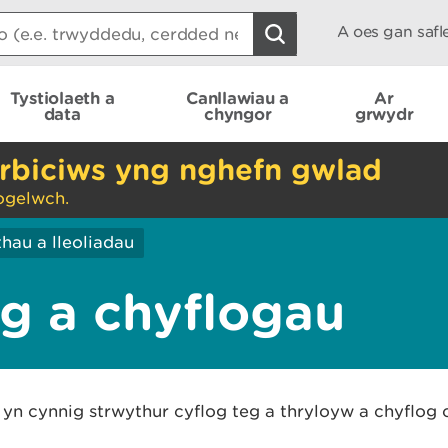
A oes gan saf
Tystiolaeth a
Canllawiau a
Ar
data
chyngor
grwydr
rbiciws yng nghefn gwlad
ogelwch.
thau a lleoliadau
g a chyflogau
n cynnig strwythur cyflog teg a thryloyw a chyflog 