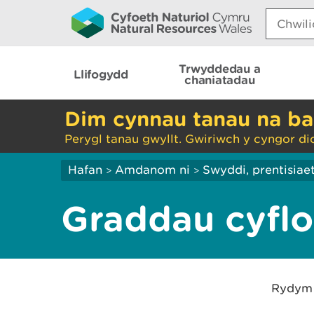
Search:
Trwyddedau a
Llifogydd
chaniatadau
Dim cynnau tanau na ba
Perygl tanau gwyllt. Gwiriwch y cyngor di
Hafan
Amdanom ni
Swyddi, prentisiae
>
>
Graddau cyflo
Rydym y