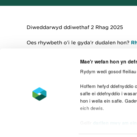
Diweddarwyd ddiwethaf 2 Rhag 2025
Oes rhywbeth o’i le gyda’r dudalen hon?
Rh
Mae'r wefan hon yn def
Rydym wedi gosod ffeiliau 
Cysylltu â ni
Hoffem hefyd ddefnyddio c
safle ei ddefnyddio i was
hon i wella ein safle. Gad
eich dewis.
Datganiad hygyrchedd
Safonau'r Gymr
Gellir
darllen mwy am ein
Datganiad caethwasiaeth fodern