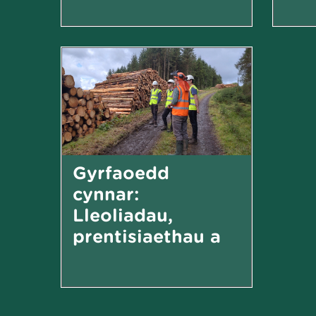
Gyrfaoedd
cynnar:
Lleoliadau,
prentisiaethau a
rolau i
raddedigion