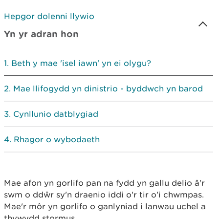
Hepgor dolenni llywio
Yn yr adran hon
Beth y mae 'isel iawn' yn ei olygu?
Mae llifogydd yn dinistrio - byddwch yn barod
Cynllunio datblygiad
Rhagor o wybodaeth
Mae afon yn gorlifo pan na fydd yn gallu delio â'r
swm o ddŵr sy'n draenio iddi o'r tir o'i chwmpas.
Mae'r môr yn gorlifo o ganlyniad i lanwau uchel a
thywydd stormus.