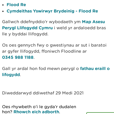
Flood Re
Cymdeithas Yswirwyr Brydeinig - Flood Re
Gallwch ddefnyddio'r wybodaeth ym
Map Asesu
Perygl Llifogydd Cymru
i weld yr ardaloedd bras
lle y byddai llifogydd.
Os oes gennych fwy o gwestiynau ar sut i baratoi
ar gyfer llifogydd, ffoniwch Floodline ar
0345 988 1188
.
Gall yr ardal hon fod mewn perygl o
fathau eraill o
lifogydd
.
Diweddarwyd ddiwethaf 29 Medi 2021
Oes rhywbeth o’i le gyda’r dudalen
hon?
Rhowch eich adborth
.