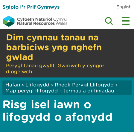
Sgipio I’r Prif Gynnwys
English
Dim cynnau tanau na
barbiciws yng nghefn
gwlad
Perygl tanau gwyllt. Gwiriwch y cyngor
diogelwch.
Hafan
Llifogydd
Rheoli Perygl Llifogydd
>
>
>
Map perygl llifogydd – termau a diffiniadau
Risg isel iawn o
lifogydd o afonydd