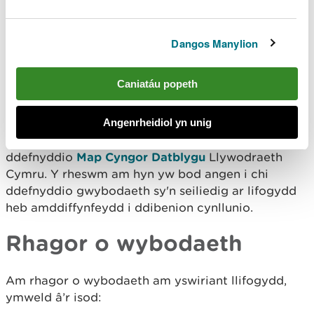
ddim
Gweld y rhybuddion llifogydd sydd mewn grym
ar hyn o bryd
Dangos Manylion
Cynllunio datblygiad
Caniatáu popeth
Nid yw'r wybodaeth hon yn addas ar gyfer ei
Angenrheidiol yn unig
defnyddio wrth gynllunio defnydd tir. Os ydych
chi'n cynllunio datblygiad, mae angen i chi
ddefnyddio
Map Cyngor Datblygu
Llywodraeth
Cymru. Y rheswm am hyn yw bod angen i chi
ddefnyddio gwybodaeth sy'n seiliedig ar lifogydd
heb amddiffynfeydd i ddibenion cynllunio.
Rhagor o wybodaeth
Am rhagor o wybodaeth am yswiriant llifogydd,
ymweld â’r isod: