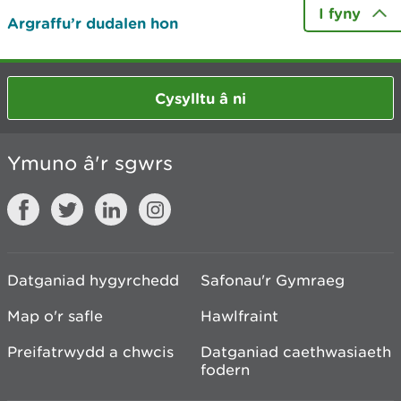
I fyny
Argraffu’r dudalen hon
Cysylltu â ni
Ymuno â'r sgwrs
Datganiad hygyrchedd
Safonau'r Gymraeg
Map o'r safle
Hawlfraint
Preifatrwydd a chwcis
Datganiad caethwasiaeth
fodern