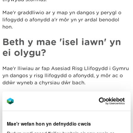
Mae'r graddliwio ar y map yn dangos y perygl o
lifogydd o afonydd a'r môr yn yr ardal benodol
hon.
Beth y mae 'isel iawn' yn
ei olygu?
Mae'r lliwiau ar fap Asesiad Risg Llifogydd i Gymru
yn dangos y risg llifogydd o afonydd, y môr ac o
ddŵr wyneb a chyrsiau dŵr bach.
Mae pob ardal tu allan i'r lliwiau ar y map yn cael ei
hystyried yn risg isel iawn o lifogydd.
Mae isel iawn yn golygu bod gan yr ardal hon, bob
blwyddyn, siawns o lai nag 1 ym mhob 1000 (0.1%)
Mae'r wefan hon yn defnyddio cwcis
o ddioddef o lifogydd.