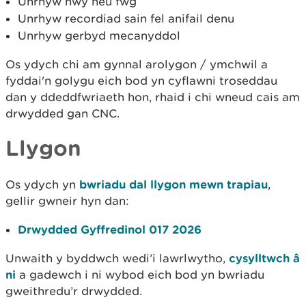
Unrhyw nwy neu fwg
Unrhyw recordiad sain fel anifail denu
Unrhyw gerbyd mecanyddol
Os ydych chi am gynnal arolygon / ymchwil a
fyddai'n golygu eich bod yn cyflawni troseddau
dan y ddeddfwriaeth hon, rhaid i chi wneud cais am
drwydded gan CNC.
Llygon
Os ydych yn
bwriadu dal llygon mewn trapiau
,
gellir gwneir hyn dan:
Drwydded Gyffredinol 017 2026
Unwaith y byddwch wedi’i lawrlwytho,
cysylltwch â
ni
a gadewch i ni wybod eich bod yn bwriadu
gweithredu’r drwydded.