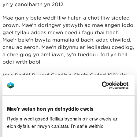
yn y canolbarth yn 2012.
Mae gan y bele wddf lliw hufen a chot lliw siocled
brown. Mae'n ddringwr ystwyth ac mae angen iddo
gael tyllau addas mewn coed i fagu rhai bach.
Mae'r bele'n bwyta mamaliaid bach, adar, chwilod,
cnau ac aeron. Mae'n dibynnu ar leoliadau coediog,
a chreigiog yn aml iawn, sy'n tueddu i fod yn bell
oddi wrth bobl.
Mae Deddf Bywyd Gwyllt a Chefn Gwlad 1981 (fel
y'i diwygiwyd) yn gwarchod y bele'n llwyr dan
Atodlen 5. Mae hefyd wedi'i gynnwys yn Atodlen 6,
sy'n gwahardd dulliau penodol o ddal a lladd.
Mae'r wefan hon yn defnyddio cwcis
Ar gyfer rhywogaethau Atodlen 5, mae'n drosedd
gwneud y canlynol:
Rydym wedi gosod ffeiliau bychain o’r enw cwcis ar
eich dyfais er mwyn caniatáu i’n safle weithio.
Cymryd, lladd neu anafu'n fwriadol