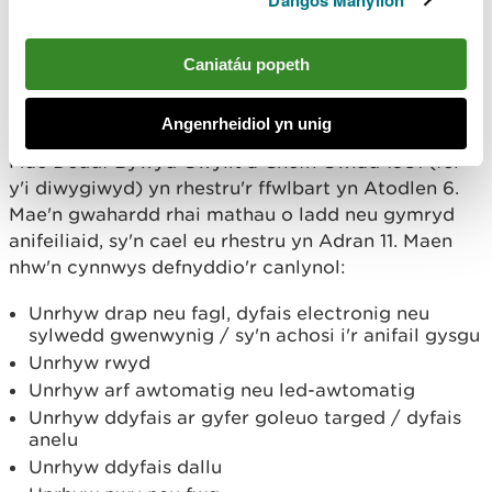
Dangos Manylion
amgylch ei lygaid a chot frown frith. Mae'n chwip o
heliwr – gall ddal cwningod yn eu tyllau, a nofio
hyd yn oed. Mae'n byw mewn cynefinoedd
Caniatáu popeth
amrywiol yn cynnwys twyni tywod, tir ffermio,
coedwigoedd a chorsydd.
Angenrheidiol yn unig
Mae Deddf Bywyd Gwyllt a Chefn Gwlad 1981 (fel
y'i diwygiwyd) yn rhestru'r ffwlbart yn Atodlen 6.
Mae'n gwahardd rhai mathau o ladd neu gymryd
anifeiliaid, sy'n cael eu rhestru yn Adran 11. Maen
nhw'n cynnwys defnyddio'r canlynol:
Unrhyw drap neu fagl, dyfais electronig neu
sylwedd gwenwynig / sy'n achosi i'r anifail gysgu
Unrhyw rwyd
Unrhyw arf awtomatig neu led-awtomatig
Unrhyw ddyfais ar gyfer goleuo targed / dyfais
anelu
Unrhyw ddyfais dallu