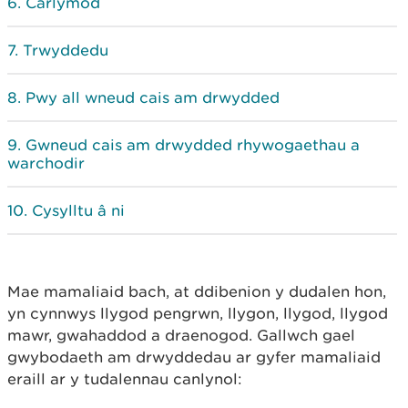
Carlymod
Trwyddedu
Pwy all wneud cais am drwydded
Gwneud cais am drwydded rhywogaethau a
warchodir
Cysylltu â ni
Mae mamaliaid bach, at ddibenion y dudalen hon,
yn cynnwys llygod pengrwn, llygon, llygod, llygod
mawr, gwahaddod a draenogod. Gallwch gael
gwybodaeth am drwyddedau ar gyfer mamaliaid
eraill ar y tudalennau canlynol: