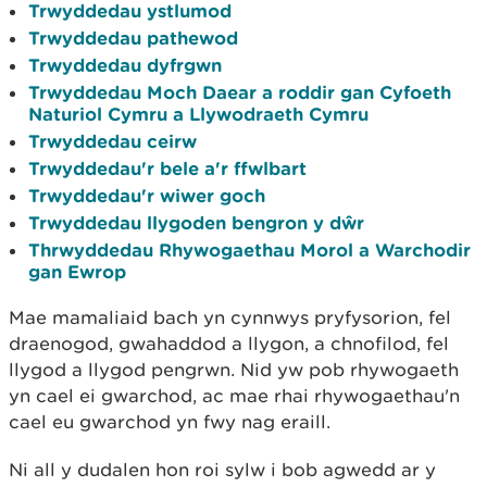
Trwyddedau ystlumod
Trwyddedau pathewod
Trwyddedau dyfrgwn
Trwyddedau Moch Daear a roddir gan Cyfoeth
Naturiol Cymru a Llywodraeth Cymru
Trwyddedau ceirw
Trwyddedau'r bele a'r ffwlbart
Trwyddedau'r wiwer goch
Trwyddedau llygoden bengron y dŵr
Thrwyddedau Rhywogaethau Morol a Warchodir
gan Ewrop
Mae mamaliaid bach yn cynnwys pryfysorion, fel
draenogod, gwahaddod a llygon, a chnofilod, fel
llygod a llygod pengrwn. Nid yw pob rhywogaeth
yn cael ei gwarchod, ac mae rhai rhywogaethau'n
cael eu gwarchod yn fwy nag eraill.
Ni all y dudalen hon roi sylw i bob agwedd ar y