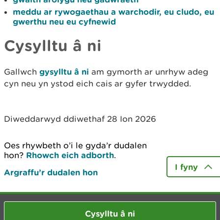
meddu ar rywogaethau a warchodir, eu cludo, eu
gwerthu neu eu cyfnewid
Cysylltu â ni
Gallwch
gysylltu â ni
am gymorth ar unrhyw adeg
cyn neu yn ystod eich cais ar gyfer trwydded.
Diweddarwyd ddiwethaf 28 Ion 2026
Oes rhywbeth o’i le gyda’r dudalen
hon?
Rhowch eich adborth
.
I fyny
Argraffu’r dudalen hon
Cysylltu â ni