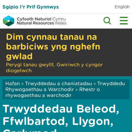
Sgipio I’r Prif Gynnwys
English
Dim cynnau tanau na
barbiciws yng nghefn
gwlad
Perygl tanau gwyllt. Gwiriwch y cyngor
diogelwch.
Hafan
Trwyddedau a chaniatadau
Trwyddedu
>
>
Rhywogaethau a Warchodir
Rhestr o
>
rhywogaethau a warchodir
Trwyddedau Beleod,
Ffwlbartod, Llygon,