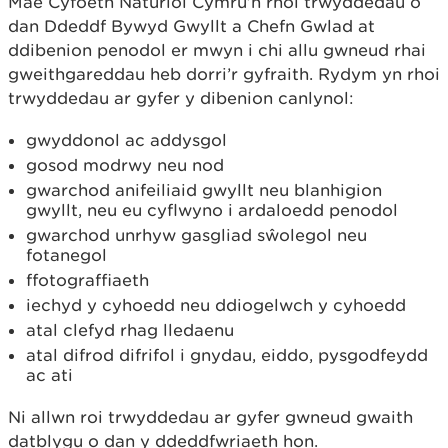
Mae Cyfoeth Naturiol Cymru’n rhoi trwyddedau o
dan Ddeddf Bywyd Gwyllt a Chefn Gwlad at
ddibenion penodol er mwyn i chi allu gwneud rhai
gweithgareddau heb dorri’r gyfraith. Rydym yn rhoi
trwyddedau ar gyfer y dibenion canlynol:
gwyddonol ac addysgol
gosod modrwy neu nod
gwarchod anifeiliaid gwyllt neu blanhigion
gwyllt, neu eu cyflwyno i ardaloedd penodol
gwarchod unrhyw gasgliad sŵolegol neu
fotanegol
ffotograffiaeth
iechyd y cyhoedd neu ddiogelwch y cyhoedd
atal clefyd rhag lledaenu
atal difrod difrifol i gnydau, eiddo, pysgodfeydd
ac ati
Ni allwn roi trwyddedau ar gyfer gwneud gwaith
datblygu o dan y ddeddfwriaeth hon.