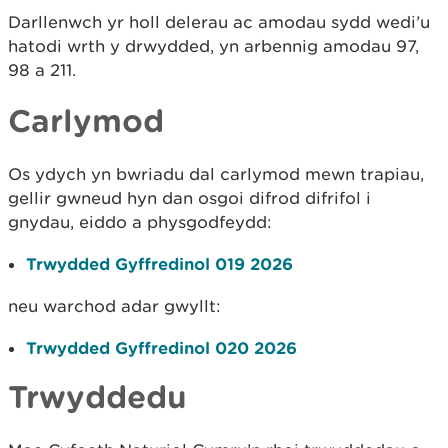
Darllenwch yr holl delerau ac amodau sydd wedi’u
hatodi wrth y drwydded, yn arbennig amodau 97,
98 a 211.
Carlymod
Os ydych yn bwriadu dal carlymod mewn trapiau,
gellir gwneud hyn dan osgoi difrod difrifol i
gnydau, eiddo a physgodfeydd:
Trwydded Gyffredinol 019 2026
neu warchod adar gwyllt:
Trwydded Gyffredinol 020 2026
Trwyddedu