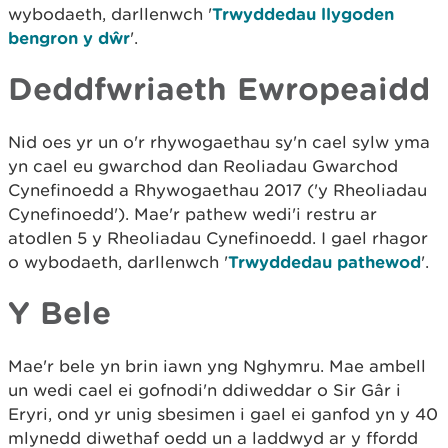
wybodaeth, darllenwch '
Trwyddedau llygoden
bengron y dŵr
'.
Deddfwriaeth Ewropeaidd
Nid oes yr un o'r rhywogaethau sy'n cael sylw yma
yn cael eu gwarchod dan Reoliadau Gwarchod
Cynefinoedd a Rhywogaethau 2017 ('y Rheoliadau
Cynefinoedd'). Mae'r pathew wedi'i restru ar
atodlen 5 y Rheoliadau Cynefinoedd. I gael rhagor
o wybodaeth, darllenwch '
Trwyddedau pathewod
'.
Y Bele
Mae'r bele yn brin iawn yng Nghymru. Mae ambell
un wedi cael ei gofnodi'n ddiweddar o Sir Gâr i
Eryri, ond yr unig sbesimen i gael ei ganfod yn y 40
mlynedd diwethaf oedd un a laddwyd ar y ffordd