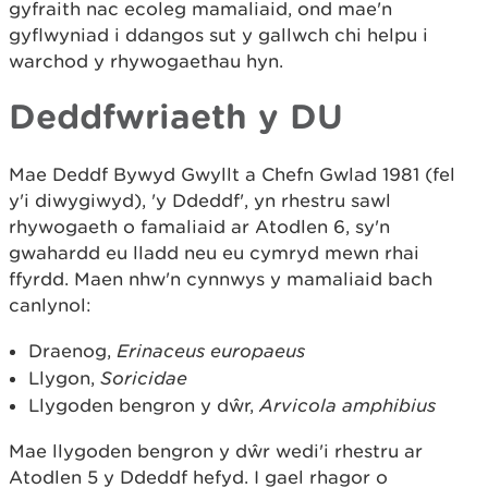
gyfraith nac ecoleg mamaliaid, ond mae'n
gyflwyniad i ddangos sut y gallwch chi helpu i
warchod y rhywogaethau hyn.
Deddfwriaeth y DU
Mae Deddf Bywyd Gwyllt a Chefn Gwlad 1981 (fel
y'i diwygiwyd), 'y Ddeddf', yn rhestru sawl
rhywogaeth o famaliaid ar Atodlen 6, sy'n
gwahardd eu lladd neu eu cymryd mewn rhai
ffyrdd. Maen nhw'n cynnwys y mamaliaid bach
canlynol:
Draenog,
Erinaceus europaeus
Llygon,
Soricidae
Llygoden bengron y dŵr,
Arvicola amphibius
Mae llygoden bengron y dŵr wedi'i rhestru ar
Atodlen 5 y Ddeddf hefyd. I gael rhagor o