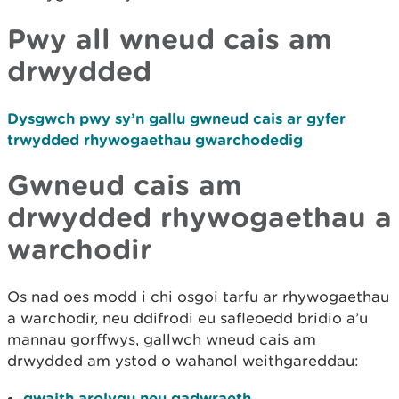
Pwy all wneud cais am
drwydded
Dysgwch pwy sy’n gallu gwneud cais ar gyfer
trwydded rhywogaethau gwarchodedig
Gwneud cais am
drwydded rhywogaethau a
warchodir
Os nad oes modd i chi osgoi tarfu ar rhywogaethau
a warchodir, neu ddifrodi eu safleoedd bridio a’u
mannau gorffwys, gallwch wneud cais am
drwydded am ystod o wahanol weithgareddau:
gwaith arolygu neu gadwraeth