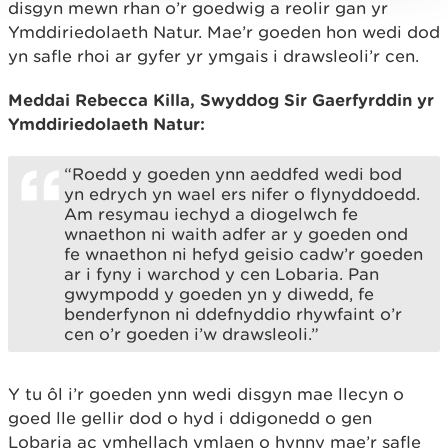
disgyn mewn rhan o’r goedwig a reolir gan yr
Ymddiriedolaeth Natur. Mae’r goeden hon wedi dod
yn safle rhoi ar gyfer yr ymgais i drawsleoli’r cen.
Meddai Rebecca Killa, Swyddog Sir Gaerfyrddin yr
Ymddiriedolaeth Natur:
“Roedd y goeden ynn aeddfed wedi bod
yn edrych yn wael ers nifer o flynyddoedd.
Am resymau iechyd a diogelwch fe
wnaethon ni waith adfer ar y goeden ond
fe wnaethon ni hefyd geisio cadw’r goeden
ar i fyny i warchod y cen Lobaria. Pan
gwympodd y goeden yn y diwedd, fe
benderfynon ni ddefnyddio rhywfaint o’r
cen o’r goeden i’w drawsleoli.”
Y tu ôl i’r goeden ynn wedi disgyn mae llecyn o
goed lle gellir dod o hyd i ddigonedd o gen
Lobaria ac ymhellach ymlaen o hynny mae’r safle