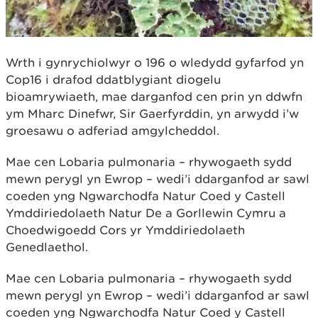
Wrth i gynrychiolwyr o 196 o wledydd gyfarfod yn
Cop16 i drafod ddatblygiant diogelu
bioamrywiaeth, mae darganfod cen prin yn ddwfn
ym Mharc Dinefwr, Sir Gaerfyrddin, yn arwydd i’w
groesawu o adferiad amgylcheddol.
Mae cen Lobaria pulmonaria – rhywogaeth sydd
mewn perygl yn Ewrop – wedi’i ddarganfod ar sawl
coeden yng Ngwarchodfa Natur Coed y Castell
Ymddiriedolaeth Natur De a Gorllewin Cymru a
Choedwigoedd Cors yr Ymddiriedolaeth
Genedlaethol.
Mae cen Lobaria pulmonaria – rhywogaeth sydd
mewn perygl yn Ewrop – wedi’i ddarganfod ar sawl
coeden yng Ngwarchodfa Natur Coed y Castell