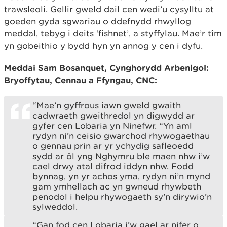
trawsleoli. Gellir gweld dail cen wedi’u cysylltu at
goeden gyda sgwariau o ddefnydd rhwyllog
meddal, tebyg i deits ‘fishnet’, a styffylau. Mae’r tîm
yn gobeithio y bydd hyn yn annog y cen i dyfu.
Meddai Sam Bosanquet, Cynghorydd Arbenigol:
Bryoffytau, Cennau a Ffyngau, CNC:
“Mae’n gyffrous iawn gweld gwaith
cadwraeth gweithredol yn digwydd ar
gyfer cen Lobaria yn Ninefwr. “Yn aml
rydyn ni’n ceisio gwarchod rhywogaethau
o gennau prin ar yr ychydig safleoedd
sydd ar ôl yng Nghymru ble maen nhw i’w
cael drwy atal difrod iddyn nhw. Fodd
bynnag, yn yr achos yma, rydyn ni’n mynd
gam ymhellach ac yn gwneud rhywbeth
penodol i helpu rhywogaeth sy’n dirywio’n
sylweddol.
“Gan fod cen Lobaria i’w gael ar nifer o