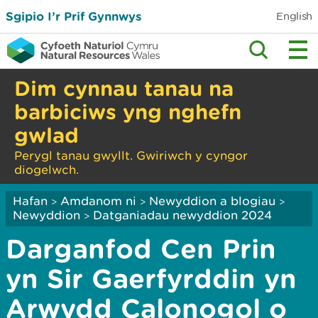
Sgipio I’r Prif Gynnwys
English
Dim cynnau tanau na
barbiciws yng nghefn
gwlad
Perygl tanau gwyllt. Gwiriwch y cyngor
diogelwch.
Hafan
Amdanom ni
Newyddion a blogiau
>
>
>
Newyddion
Datganiadau newyddion 2024
>
Darganfod Cen Prin
yn Sir Gaerfyrddin yn
Arwydd Calonogol o