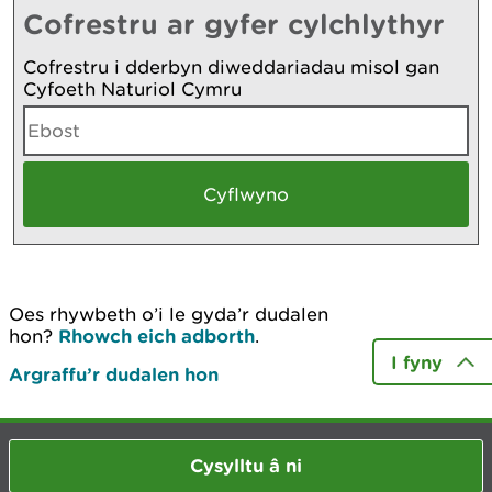
Cofrestru ar gyfer cylchlythyr
Cofrestru i dderbyn diweddariadau misol gan
Cyfoeth Naturiol Cymru
Oes rhywbeth o’i le gyda’r dudalen
hon?
Rhowch eich adborth
.
I fyny
Argraffu’r dudalen hon
Cysylltu â ni