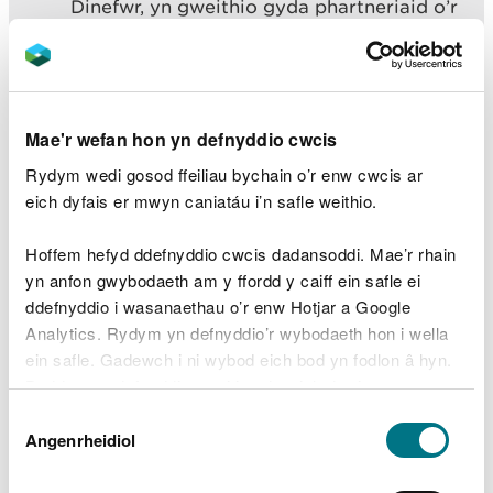
Dinefwr, yn gweithio gyda phartneriaid o’r
Ymddiriedolaeth Genedlaethol a’r
Ymddiriedolaeth Natur i warchod y
rhywogaeth garismatig hon sy’n adrodd
hanes goroesiad ac adferiad, fel un o’r
ychydig safleoedd sydd ar ôl yng Nghymru
Mae'r wefan hon yn defnyddio cwcis
ar gyfer y rhywogaeth ryfeddol hon.
Rydym wedi gosod ffeiliau bychain o’r enw cwcis ar
“Mae’n wych gweld y cen yn ffynnu ar y
eich dyfais er mwyn caniatáu i’n safle weithio.
coed sydd yma o hyd a gobeithio y
byddwn yn ei weld yn lledaenu ymhellach
o dan y rheolaeth ofalgar rydym yn ei
Hoffem hefyd ddefnyddio cwcis dadansoddi. Mae’r rhain
gwneud yma.”
yn anfon gwybodaeth am y ffordd y caiff ein safle ei
ddefnyddio i wasanaethau o’r enw Hotjar a Google
Analytics. Rydym yn defnyddio’r wybodaeth hon i wella
Roedd cen Lobaria wedi’i ganfod eisoes ar goed
ein safle. Gadewch i ni wybod eich bod yn fodlon â hyn.
ynn yng Nghoedwig y Gors ar dir yr
Byddwn yn defnyddio cwci i gadw eich dewis.
Ymddiriedolaeth Genedlaethol, ond fe’i
darganfuwyd yn fwy diweddar ar y goeden hynaf
Dewis
Gellir
darllen mwy am ein cwcis
cyn i chi ddewis.
yn Ninefwr, sy’n dwyn yr enw Derwen y Castell ac
Angenrheidiol
Caniatâd
sydd tua 800 mlwydd oed o leiaf.