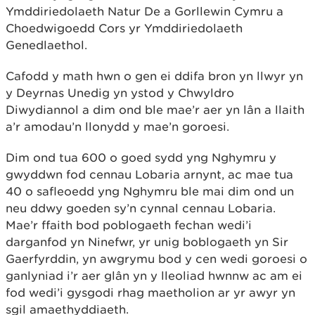
Ymddiriedolaeth Natur De a Gorllewin Cymru a
Choedwigoedd Cors yr Ymddiriedolaeth
Genedlaethol.
Cafodd y math hwn o gen ei ddifa bron yn llwyr yn
y Deyrnas Unedig yn ystod y Chwyldro
Diwydiannol a dim ond ble mae’r aer yn lân a llaith
a’r amodau’n llonydd y mae’n goroesi.
Dim ond tua 600 o goed sydd yng Nghymru y
gwyddwn fod cennau Lobaria arnynt, ac mae tua
40 o safleoedd yng Nghymru ble mai dim ond un
neu ddwy goeden sy’n cynnal cennau Lobaria.
Mae’r ffaith bod poblogaeth fechan wedi’i
darganfod yn Ninefwr, yr unig boblogaeth yn Sir
Gaerfyrddin, yn awgrymu bod y cen wedi goroesi o
ganlyniad i’r aer glân yn y lleoliad hwnnw ac am ei
fod wedi’i gysgodi rhag maetholion ar yr awyr yn
sgil amaethyddiaeth.