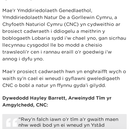
Mae’r Ymddiriedolaeth Genedlaethol,
Ymddiriedolaeth Natur De a Gorllewin Cymru, a
Chyfoeth Naturiol Cymru (CNC) yn cydweithio ar
brosiect cadwraeth i ddiogelu a meithrin y
boblogaeth Lobaria sydd i’w chael yno, gan sicrhau
llecynnau cysgodol lle bo modd a cheisio
trawsleoli’r cen i rannau eraill o’r goedwig i’w
annog i dyfu yno.
Mae’r prosiect cadwraeth hwn yn enghraifft wych o
waith sy’n cael ei wneud i gyflawni gweledigaeth
CNC o bobl a natur yn ffynnu gyda’i gilydd.
Dywedodd Hayley Barrett, Arweinydd Tîm yr
Amgylchedd, CNC:
“Rwy’n falch iawn o’r tîm a’r gwaith maen
nhw wedi bod yn ei wneud yn Ystâd