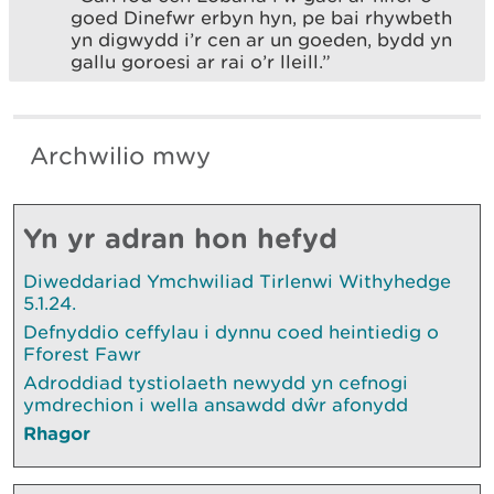
goed Dinefwr erbyn hyn, pe bai rhywbeth
yn digwydd i’r cen ar un goeden, bydd yn
gallu goroesi ar rai o’r lleill.”
Archwilio mwy
Yn yr adran hon hefyd
Diweddariad Ymchwiliad Tirlenwi Withyhedge
5.1.24.
Defnyddio ceffylau i dynnu coed heintiedig o
Fforest Fawr
Adroddiad tystiolaeth newydd yn cefnogi
ymdrechion i wella ansawdd dŵr afonydd
Rhagor