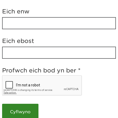
h
i
Eich enw
g
a
e
l
a
t
Eich ebost
e
b
?
Profwch eich bod yn ber
*