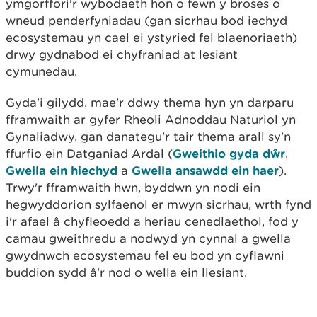
ymgorffori'r wybodaeth hon o fewn y broses o
wneud penderfyniadau (gan sicrhau bod iechyd
ecosystemau yn cael ei ystyried fel blaenoriaeth)
drwy gydnabod ei chyfraniad at lesiant
cymunedau.
Gyda'i gilydd, mae'r ddwy thema hyn yn darparu
fframwaith ar gyfer Rheoli Adnoddau Naturiol yn
Gynaliadwy, gan danategu'r tair thema arall sy'n
ffurfio ein Datganiad Ardal (
Gweithio gyda dŵr
,
Gwella ein hiechyd
a
Gwella ansawdd ein haer
).
Trwy'r fframwaith hwn, byddwn yn nodi ein
hegwyddorion sylfaenol er mwyn sicrhau, wrth fynd
i'r afael â chyfleoedd a heriau cenedlaethol, fod y
camau gweithredu a nodwyd yn cynnal a gwella
gwydnwch ecosystemau fel eu bod yn cyflawni
buddion sydd â'r nod o wella ein llesiant.