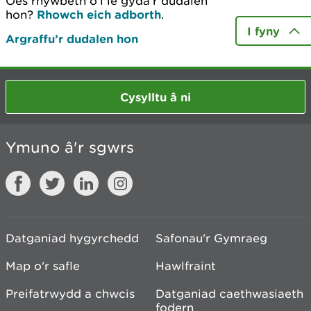
Oes rhywbeth o’i le gyda’r dudalen
hon?
Rhowch eich adborth
.
I fyny
Argraffu’r dudalen hon
Cysylltu â ni
Ymuno â'r sgwrs
Datganiad hygyrchedd
Safonau'r Gymraeg
Map o'r safle
Hawlfraint
Preifatrwydd a chwcis
Datganiad caethwasiaeth
fodern