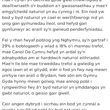
dealltwriaeth o'r buddion a'r gwasanaethau y mae'r
amgylchedd naturiol yn eu cynnig i ni. Ein nod yw
bod y byd naturiol yn cael ei werthfawrogi nid yn
unig gan gymunedau lleol, ond hefyd gan
gynllunwyr ac eraill sy'n gwneud penderfyniadau.
Fel y rhan fwyaf poblog yng Nghymru, sy'n gartref i
29% o boblogaeth y wlad a 18% o'i mannau trefol,
mae Canol De Cymru hefyd yn ardal sy'n
adnabyddus am ei harddwch naturiol eithriadol.
Mae'n lle ble mae tirweddau trefol a gwledig yn
agos iawn at ei gilydd, siŵr o fod yn fwy nag mewn
unrhyw ran arall o Brydain, heb sôn am Gymru.
Gyda hynny mewn golwg, mae annog pobl i
ryngweithio fwy â'r byd naturiol yn ymddangos yn
gwbl naturiol, o geisio gair gwell.
Ceir angen dybryd i sicrhau ein bod yn cynnal a
gwella cysylltiad pobl â'r byd naturiol a’u