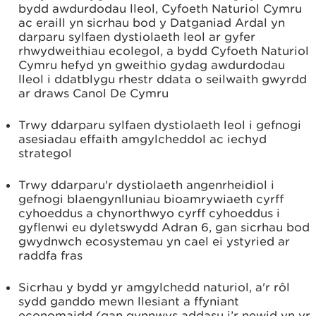
bydd awdurdodau lleol, Cyfoeth Naturiol Cymru
ac eraill yn sicrhau bod y Datganiad Ardal yn
darparu sylfaen dystiolaeth leol ar gyfer
rhwydweithiau ecolegol, a bydd Cyfoeth Naturiol
Cymru hefyd yn gweithio gydag awdurdodau
lleol i ddatblygu rhestr ddata o seilwaith gwyrdd
ar draws Canol De Cymru
Trwy ddarparu sylfaen dystiolaeth leol i gefnogi
asesiadau effaith amgylcheddol ac iechyd
strategol
Trwy ddarparu'r dystiolaeth angenrheidiol i
gefnogi blaengynlluniau bioamrywiaeth cyrff
cyhoeddus a chynorthwyo cyrff cyhoeddus i
gyflenwi eu dyletswydd Adran 6, gan sicrhau bod
gwydnwch ecosystemau yn cael ei ystyried ar
raddfa fras
Sicrhau y bydd yr amgylchedd naturiol, a'r rôl
sydd ganddo mewn llesiant a ffyniant
economaidd (gan gynnwys addasu i’r newid yn yr