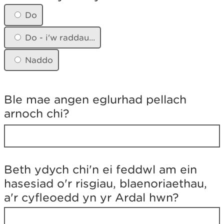
e
t
Do
h
o
Do - i'w raddau...
c
h
Naddo
o
h
y
d
Ble mae angen eglurhad pellach
i
arnoch chi?
'
r
h
y
n
y
Beth ydych chi'n ei feddwl am ein
r
hasesiad o'r risgiau, blaenoriaethau,
o
e
a'r cyfleoedd yn yr Ardal hwn?
d
d