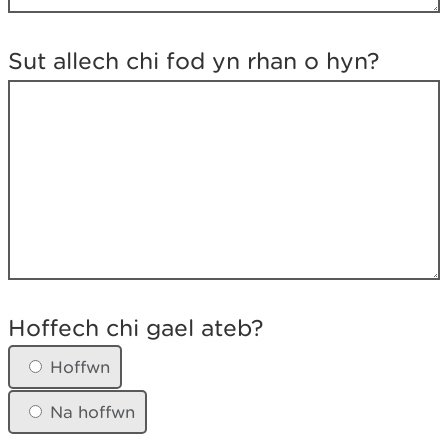
Sut allech chi fod yn rhan o hyn?
H
o
Hoffech chi gael ateb?
f
f
Hoffwn
e
c
Na hoffwn
h
c