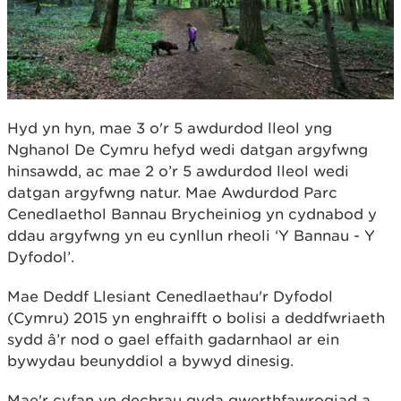
Hyd yn hyn, mae 3 o'r 5 awdurdod lleol yng
Nghanol De Cymru hefyd wedi datgan argyfwng
hinsawdd, ac mae 2 o’r 5 awdurdod lleol wedi
datgan argyfwng natur. Mae Awdurdod Parc
Cenedlaethol Bannau Brycheiniog yn cydnabod y
ddau argyfwng yn eu cynllun rheoli ‘Y Bannau - Y
Dyfodol’.
Mae Deddf Llesiant Cenedlaethau'r Dyfodol
(Cymru) 2015 yn enghraifft o bolisi a deddfwriaeth
sydd â’r nod o gael effaith gadarnhaol ar ein
bywydau beunyddiol a bywyd dinesig.
Mae'r cyfan yn dechrau gyda gwerthfawrogiad a