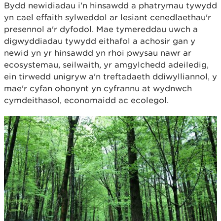
Bydd newidiadau i'n hinsawdd a phatrymau tywydd
yn cael effaith sylweddol ar lesiant cenedlaethau'r
presennol a'r dyfodol. Mae tymereddau uwch a
digwyddiadau tywydd eithafol a achosir gan y
newid yn yr hinsawdd yn rhoi pwysau nawr ar
ecosystemau, seilwaith, yr amgylchedd adeiledig,
ein tirwedd unigryw a'n treftadaeth ddiwylliannol, y
mae'r cyfan ohonynt yn cyfrannu at wydnwch
cymdeithasol, economaidd ac ecolegol.