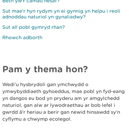
Beth yw'r camau nesaf?
Sut mae'r hyn rydym yn ei gynnig yn helpu i reoli
adnoddau naturiol yn gynaliadwy?
Sut all pobl gymryd rhan?
Rhowch adborth
Pam y thema hon?
Wedi'u hysbrydoli gan ymchwydd o
ymwybyddiaeth gyhoeddus, mae pobl yn fyd-eang
yn dangos eu bod yn pryderu am yr amgylchedd
naturiol, gan alw ar lywodraethau ar bob lefel i
gwrdd â'r heriau a berir gan newid hinsawdd sy'n
cyflymu a chwymp ecolegol.