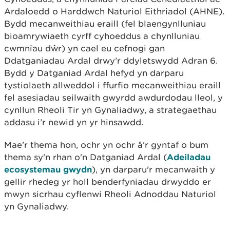
Ardaloedd o Harddwch Naturiol Eithriadol (AHNE).
Bydd mecanweithiau eraill (fel blaengynlluniau
bioamrywiaeth cyrff cyhoeddus a chynlluniau
cwmnïau dŵr) yn cael eu cefnogi gan
Ddatganiadau Ardal drwy’r ddyletswydd Adran 6.
Bydd y Datganiad Ardal hefyd yn darparu
tystiolaeth allweddol i ffurfio mecanweithiau eraill
fel asesiadau seilwaith gwyrdd awdurdodau lleol, y
cynllun Rheoli Tir yn Gynaliadwy, a strategaethau
addasu i’r newid yn yr hinsawdd.
Mae'r thema hon, ochr yn ochr â'r gyntaf o bum
thema sy'n rhan o'n Datganiad Ardal (
Adeiladau
ecosystemau gwydn
), yn darparu'r mecanwaith y
gellir rhedeg yr holl benderfyniadau drwyddo er
mwyn sicrhau cyflenwi Rheoli Adnoddau Naturiol
yn Gynaliadwy.