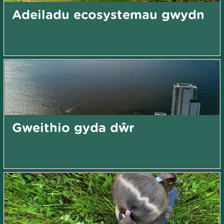
Adeiladu ecosystemau gwydn
Gweithio gyda dŵr