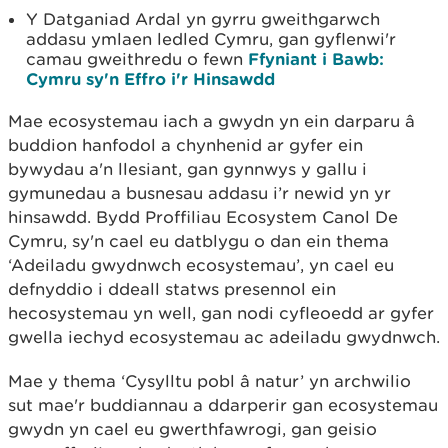
Y Datganiad Ardal yn gyrru gweithgarwch
addasu ymlaen ledled Cymru, gan gyflenwi'r
camau gweithredu o fewn
Ffyniant i Bawb:
Cymru sy'n Effro i'r Hinsawdd
Mae ecosystemau iach a gwydn yn ein darparu â
buddion hanfodol a chynhenid ar gyfer ein
bywydau a'n llesiant, gan gynnwys y gallu i
gymunedau a busnesau addasu i’r newid yn yr
hinsawdd. Bydd Proffiliau Ecosystem Canol De
Cymru, sy'n cael eu datblygu o dan ein thema
‘Adeiladu gwydnwch ecosystemau’, yn cael eu
defnyddio i ddeall statws presennol ein
hecosystemau yn well, gan nodi cyfleoedd ar gyfer
gwella iechyd ecosystemau ac adeiladu gwydnwch.
Mae y thema ‘Cysylltu pobl â natur’ yn archwilio
sut mae'r buddiannau a ddarperir gan ecosystemau
gwydn yn cael eu gwerthfawrogi, gan geisio