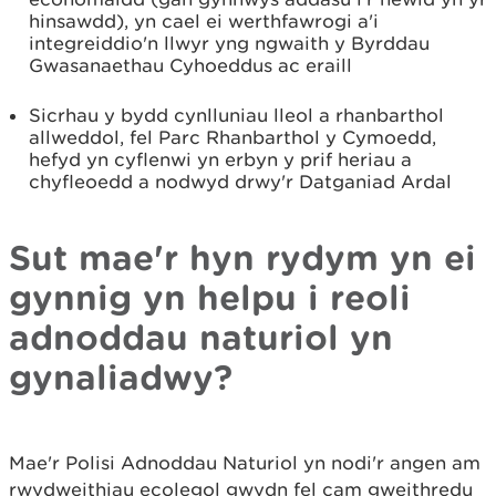
hinsawdd), yn cael ei werthfawrogi a'i
integreiddio'n llwyr yng ngwaith y Byrddau
Gwasanaethau Cyhoeddus ac eraill
Sicrhau y bydd cynlluniau lleol a rhanbarthol
allweddol, fel Parc Rhanbarthol y Cymoedd,
hefyd yn cyflenwi yn erbyn y prif heriau a
chyfleoedd a nodwyd drwy'r Datganiad Ardal
Sut mae'r hyn rydym yn ei
gynnig yn helpu i reoli
adnoddau naturiol yn
gynaliadwy?
Mae'r Polisi Adnoddau Naturiol yn nodi'r angen am
rwydweithiau ecolegol gwydn fel cam gweithredu