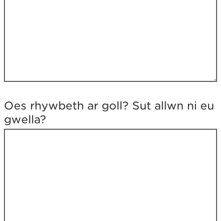
e
c
h
y
n
e
d
r
y
c
h
Oes rhywbeth ar goll? Sut allwn ni eu
a
gwella?
m
d
a
n
o
?