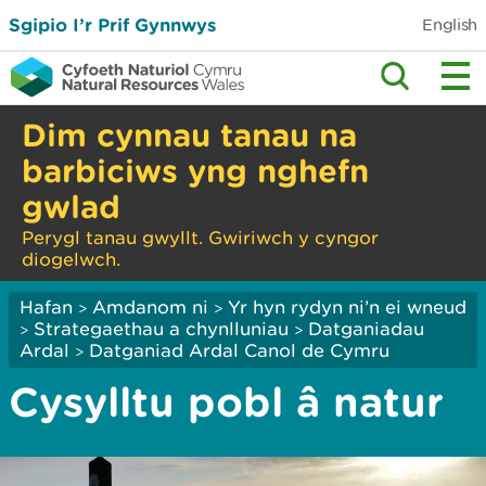
Sgipio I’r Prif Gynnwys
English
Dim cynnau tanau na
barbiciws yng nghefn
gwlad
Perygl tanau gwyllt. Gwiriwch y cyngor
diogelwch.
Hafan
Amdanom ni
Yr hyn rydyn ni’n ei wneud
>
>
Strategaethau a chynlluniau
Datganiadau
>
>
Ardal
Datganiad Ardal Canol de Cymru
>
Cysylltu pobl â natur