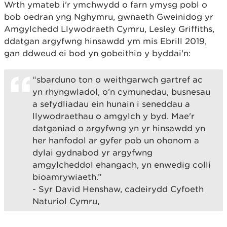
Wrth ymateb i'r ymchwydd o farn ymysg pobl o
bob oedran yng Nghymru, gwnaeth Gweinidog yr
Amgylchedd Llywodraeth Cymru, Lesley Griffiths,
ddatgan argyfwng hinsawdd ym mis Ebrill 2019,
gan ddweud ei bod yn gobeithio y byddai'n:
“sbarduno ton o weithgarwch gartref ac
yn rhyngwladol, o'n cymunedau, busnesau
a sefydliadau ein hunain i seneddau a
llywodraethau o amgylch y byd. Mae'r
datganiad o argyfwng yn yr hinsawdd yn
her hanfodol ar gyfer pob un ohonom a
dylai gydnabod yr argyfwng
amgylcheddol ehangach, yn enwedig colli
bioamrywiaeth.”
- Syr David Henshaw, cadeirydd Cyfoeth
Naturiol Cymru,