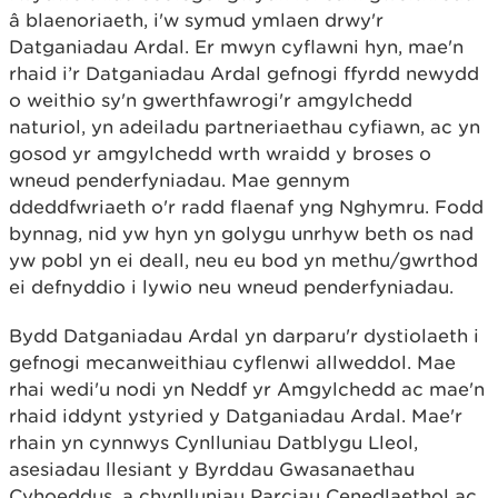
â blaenoriaeth, i'w symud ymlaen drwy'r
Datganiadau Ardal. Er mwyn cyflawni hyn, mae'n
rhaid i’r Datganiadau Ardal gefnogi ffyrdd newydd
o weithio sy'n gwerthfawrogi'r amgylchedd
naturiol, yn adeiladu partneriaethau cyfiawn, ac yn
gosod yr amgylchedd wrth wraidd y broses o
wneud penderfyniadau. Mae gennym
ddeddfwriaeth o'r radd flaenaf yng Nghymru. Fodd
bynnag, nid yw hyn yn golygu unrhyw beth os nad
yw pobl yn ei deall, neu eu bod yn methu/gwrthod
ei defnyddio i lywio neu wneud penderfyniadau.
Bydd Datganiadau Ardal yn darparu'r dystiolaeth i
gefnogi mecanweithiau cyflenwi allweddol. Mae
rhai wedi'u nodi yn Neddf yr Amgylchedd ac mae'n
rhaid iddynt ystyried y Datganiadau Ardal. Mae'r
rhain yn cynnwys Cynlluniau Datblygu Lleol,
asesiadau llesiant y Byrddau Gwasanaethau
Cyhoeddus, a chynlluniau Parciau Cenedlaethol ac