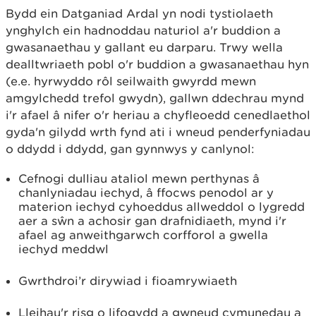
Bydd ein Datganiad Ardal yn nodi tystiolaeth
ynghylch ein hadnoddau naturiol a'r buddion a
gwasanaethau y gallant eu darparu. Trwy wella
dealltwriaeth pobl o'r buddion a gwasanaethau hyn
(e.e. hyrwyddo rôl seilwaith gwyrdd mewn
amgylchedd trefol gwydn), gallwn ddechrau mynd
i'r afael â nifer o'r heriau a chyfleoedd cenedlaethol
gyda'n gilydd wrth fynd ati i wneud penderfyniadau
o ddydd i ddydd, gan gynnwys y canlynol:
Cefnogi dulliau ataliol mewn perthynas â
chanlyniadau iechyd, â ffocws penodol ar y
materion iechyd cyhoeddus allweddol o lygredd
aer a sŵn a achosir gan drafnidiaeth, mynd i'r
afael ag anweithgarwch corfforol a gwella
iechyd meddwl
Gwrthdroi’r dirywiad i fioamrywiaeth
Lleihau'r risg o lifogydd a gwneud cymunedau a