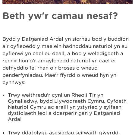
Beth yw'r camau nesaf?
Bydd y Datganiad Ardal yn sicrhau bod y buddion
a'r cyfleoedd y mae ein hadnoddau naturiol yn eu
cyflenwi yn cael eu deall, a bod y weledigaeth a
rennir hon o'r amgylchedd naturiol yn cael ei
defnyddio fel rhan o'r broses o wneud
penderfyniadau. Mae'r ffyrdd o wneud hyn yn
cynnwys:
Trwy weithredu'r cynllun Rheoli Tir yn
Gynaliadwy, bydd Llywodraeth Cymru, Cyfoeth
Naturiol Cymru ac eraill yn ystyried y sylfaen
dystiolaeth leol a ddarperir gan y Datganiad
Ardal
Trwy ddatblygu asesiadau seilwaith gwyrdd,