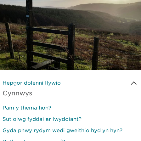
Hepgor dolenni llywio
Cynnwys
Pam y thema hon?
Sut olwg fyddai ar lwyddiant?
Gyda phwy rydym wedi gweithio hyd yn hyn?