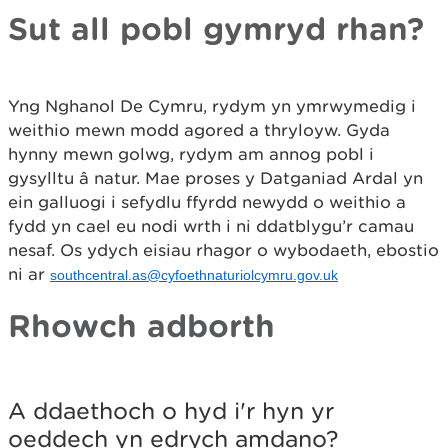
Sut all pobl gymryd rhan?
Yng Nghanol De Cymru, rydym yn ymrwymedig i
weithio mewn modd agored a thryloyw. Gyda
hynny mewn golwg, rydym am annog pobl i
gysylltu â natur. Mae proses y Datganiad Ardal yn
ein galluogi i sefydlu ffyrdd newydd o weithio a
fydd yn cael eu nodi wrth i ni ddatblygu’r camau
nesaf. Os ydych eisiau rhagor o wybodaeth, ebostio
ni ar
southcentral.as@cyfoethnaturiolcymru.gov.uk
Rhowch adborth
A
d
A ddaethoch o hyd i'r hyn yr
d
oeddech yn edrych amdano?
a