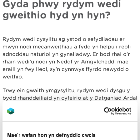
Gyda phwy rydym wedi
gweithio hyd yn hyn?
Rydym wedi cysylltu ag ystod o sefydliadau er
mwyn nodi mecanweithiau a fydd yn helpu i reoli
adnoddau naturiol yn gynaliadwy. Er bod rhai o'r
rhain wedi'u nodi yn Neddf yr Amgylchedd, mae
eraill yn fwy lleol, sy'n cynnwys ffyrdd newydd o
weithio.
Trwy ein gwaith ymgysylltu, rydym wedi dysgu y
bydd rhanddeiliaid yn cyfeirio at y Datganiad Ardal
fel sylfaen dystiolaeth ganolig i lywio
mecanweithiau cyflenwi allweddol, gan sicrhau bod
adnoddau naturiol (a'r buddion maent yn eu
darparu) yn cael eu gwerthfawrogi'n briodol o fewn
Mae'r wefan hon yn defnyddio cwcis
y broses o wneud penderfyniadau.