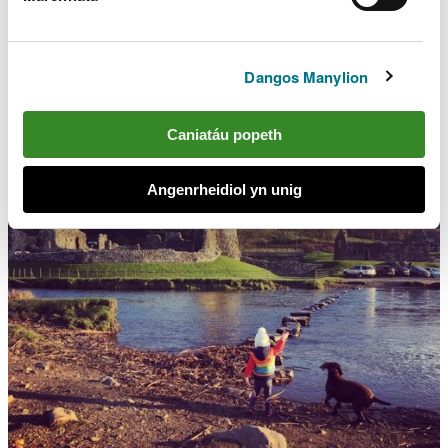
newydd lle mae rhai yn bodoli yn barod. Byddwn
hefyd yn blaenoriaethu prosesau o wneud
penderfyniadau y gallwn ychwanegu gwerth atynt
Dangos Manylion
drwy hyrwyddo rôl atebion sy'n seiliedig ar natur.
Caniatáu popeth
Angenrheidiol yn unig