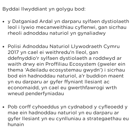
Byddai llwyddiant yn golygu bod:
y Datganiad Ardal yn darparu sylfaen dystiolaeth
leol i lywio mecanweithiau cyflenwi, gan sicrhau
rheoli adnoddau naturiol yn gynaliadwy
Polisi Adnoddau Naturiol Llywodraeth Cymru
2017 yn cael ei weithredu'n lleol, gan
ddefnyddio'r sylfaen dystiolaeth a roddwyd ar
waith drwy ein Proffiliau Ecosystem (gweler ein
thema ‘Adeiladu ecosystemau gwydn’) i sicrhau
bod ein hadnoddau naturiol, a'r buddion maent
yn eu darparu ar gyfer ffyniant llesiant ac
economaidd, yn cael eu gwerthfawrogi wrth
wneud penderfyniadau
Pob corff cyhoeddus yn cydnabod y cyfleoedd y
mae ein hadnoddau naturiol yn eu darparu ar
gyfer llesiant yn eu cynlluniau a strategaethau eu
hunain