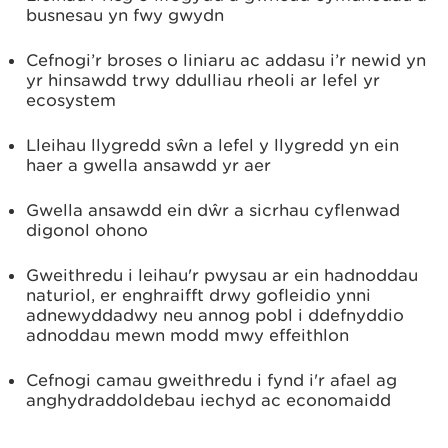
busnesau yn fwy gwydn
Cefnogi’r broses o liniaru ac addasu i’r newid yn
yr hinsawdd trwy ddulliau rheoli ar lefel yr
ecosystem
Lleihau llygredd sŵn a lefel y llygredd yn ein
haer a gwella ansawdd yr aer
Gwella ansawdd ein dŵr a sicrhau cyflenwad
digonol ohono
Gweithredu i leihau'r pwysau ar ein hadnoddau
naturiol, er enghraifft drwy gofleidio ynni
adnewyddadwy neu annog pobl i ddefnyddio
adnoddau mewn modd mwy effeithlon
Cefnogi camau gweithredu i fynd i'r afael ag
anghydraddoldebau iechyd ac economaidd