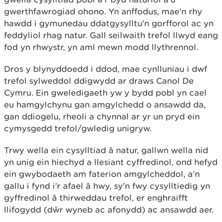
gwerthfawrogiad ohono. Yn anffodus, mae'n rhy
hawdd i gymunedau ddatgysylltu'n gorfforol ac yn
feddyliol rhag natur. Gall seilwaith trefol llwyd eang
fod yn rhwystr, yn aml mewn modd llythrennol.
Dros y blynyddoedd i ddod, mae cynlluniau i dwf
trefol sylweddol ddigwydd ar draws Canol De
Cymru. Ein gweledigaeth yw y bydd pobl yn cael
eu hamgylchynu gan amgylchedd o ansawdd da,
gan ddiogelu, rheoli a chynnal ar yr un pryd ein
cymysgedd trefol/gwledig unigryw.
Trwy wella ein cysylltiad â natur, gallwn wella nid
yn unig ein hiechyd a llesiant cyffredinol, ond hefyd
ein gwybodaeth am faterion amgylcheddol, a’n
gallu i fynd i’r afael â hwy, sy'n fwy cysylltiedig yn
gyffredinol â thirweddau trefol, er enghraifft
llifogydd (dŵr wyneb ac afonydd) ac ansawdd aer.