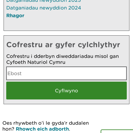
Datganiadau newyddion 2025
Datganiadau newyddion 2024
Rhagor
Cofrestru ar gyfer cylchlythyr
Cofrestru i dderbyn diweddariadau misol gan
Cyfoeth Naturiol Cymru
Oes rhywbeth o’i le gyda’r dudalen
hon?
Rhowch eich adborth
.