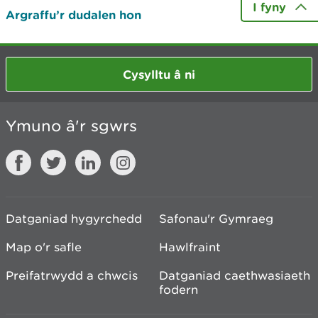
I fyny
Argraffu’r dudalen hon
Cysylltu â ni
Ymuno â'r sgwrs
Datganiad hygyrchedd
Safonau'r Gymraeg
Map o'r safle
Hawlfraint
Preifatrwydd a chwcis
Datganiad caethwasiaeth
fodern