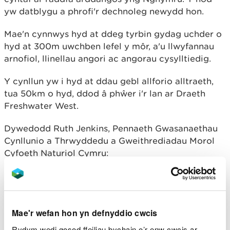
yw datblygu a phrofi'r dechnoleg newydd hon.
Mae'n cynnwys hyd at ddeg tyrbin gydag uchder o
hyd at 300m uwchben lefel y môr, a'u llwyfannau
arnofiol, llinellau angori ac angorau cysylltiedig.
Y cynllun yw i hyd at ddau gebl allforio alltraeth,
tua 50km o hyd, ddod â phŵer i'r lan ar Draeth
Freshwater West.
Dywedodd Ruth Jenkins, Pennaeth Gwasanaethau
Cynllunio a Thrwyddedu a Gweithrediadau Morol
Cyfoeth Naturiol Cymru:
“Yma yng Nghyfoeth Naturiol Cymru, mae
cyfle unigryw i ni fynd i’r afael â’r
argyfwng hinsawdd ar draws ystod o
sectorau a diwydiannau. Mae hyn yn
Mae'r wefan hon yn defnyddio cwcis
cynnwys defnyddio ein pwerau trwyddedu
Rydym wedi gosod ffeiliau bychain o’r enw cwcis ar