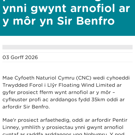
ynni gwynt arnofiol ar
y môr yn Sir Benfro
03 Gorff 2026
Mae Cyfoeth Naturiol Cymru (CNC) wedi cyhoeddi
Trwydded Forol i Llŷr Floating Wind Limited ar
gyfer prosiect fferm wynt arnofiol ar y môr –
cyfleuster profi ac arddangos fydd 35km oddi ar
arfordir Sir Benfro.
Mae'r prosiect arfaethedig, oddi ar arfordir Pentir
Linney, ymhlith y prosiectau ynni gwynt arnofiol
cyntaf ar raddfa arddangos yng Nghymru. Y nod