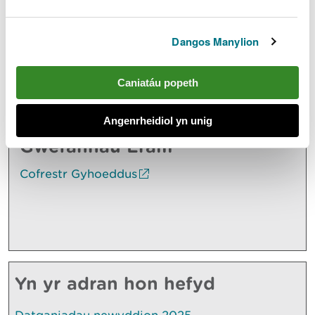
Mae manylion llawn y Drwydded Forol sydd wedi’i
chyhoeddi ar gyfer Prosiect Fferm Wynt Arnofiol
Dangos Manylion
ar y Môr Llŷr ar gael ar
ein cofrestr gyhoeddus.
Caniatáu popeth
Archwilio mwy
Angenrheidiol yn unig
Gwefannau Eraill
Cofrestr Gyhoeddus
Yn yr adran hon hefyd