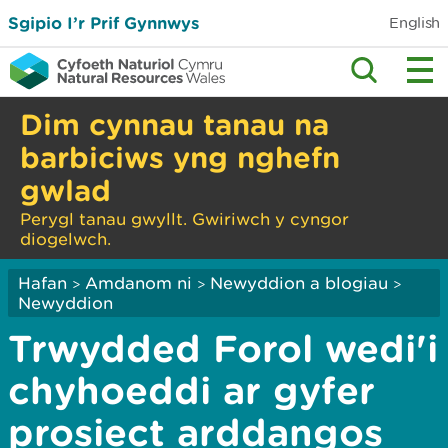
Sgipio I’r Prif Gynnwys
English
Dim cynnau tanau na
barbiciws yng nghefn
gwlad
Perygl tanau gwyllt. Gwiriwch y cyngor
diogelwch.
Hafan
Amdanom ni
Newyddion a blogiau
>
>
>
Newyddion
Trwydded Forol wedi'i
chyhoeddi ar gyfer
prosiect arddangos