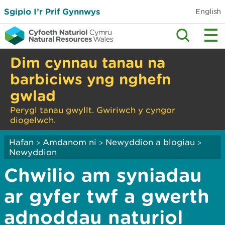
Sgipio I’r Prif Gynnwys
English
Dim cynnau tanau na
barbiciws yng nghefn
gwlad
Perygl tanau gwyllt. Gwiriwch y cyngor
diogelwch.
Hafan
Amdanom ni
Newyddion a blogiau
>
>
>
Newyddion
Chwilio am syniadau
ar gyfer twf a gwerth
adnoddau naturiol