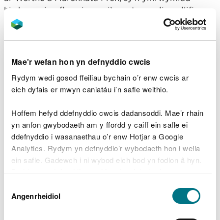
hirdymor i gyflenwi pren i’r sector melinau llifio a
phrosesu pren yng Nghymru.
Y nod yw tyfu a sicrhau gwerth adnoddau i
ganiatáu buddsoddi yn ôl i genhadaeth graidd
Mae'r wefan hon yn defnyddio cwcis
Cyfoeth Naturiol Cymru fel bod natur yn gwella,
Rydym wedi gosod ffeiliau bychain o’r enw cwcis ar
cymunedau’n wydn yn wyneb newid hinsawdd, a
eich dyfais er mwyn caniatáu i’n safle weithio.
llygredd yn cael ei leihau hyd yr eithaf, oll erbyn
2030.
Hoffem hefyd ddefnyddio cwcis dadansoddi. Mae’r rhain
Esboniodd Sarah Jennings, Cyfarwyddwr
yn anfon gwybodaeth am y ffordd y caiff ein safle ei
Gweithredol Cyfathrebu, Cwsmeriaid a Masnachol,
ddefnyddio i wasanaethau o’r enw Hotjar a Google
CNC:
Analytics. Rydym yn defnyddio’r wybodaeth hon i wella
ein safle. Gadewch i ni wybod eich bod yn fodlon â hyn.
Byddwn yn defnyddio cwci i gadw eich dewis.
“Mae ein strategaeth ddrafft ar gyfer
gweithgareddau masnachol yn cefnogi ein
Dewis
cenhadaeth ar gyfer natur a phobl yn
Gellir
darllen mwy am ein cwcis
cyn i chi ddewis.
Angenrheidiol
Caniatâd
ffynnu gyda’n gilydd. Ein nod yw cyfrannu
at: gynhyrchu ynni adnewyddadwy,