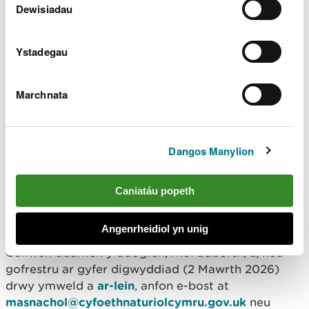
cysylltu pobl â natur, twf gwyrdd a
Dewisiadau
chynaliadwy a gwella amgylchedd ein
coedwigoedd. Bydd hyn yn helpu i fynd i’r
afael â’r argyfyngau hinsawdd a natur sy’n
Ystadegau
ein hwynebu.”
“Rydym yn gwerthfawrogi mewnbwn a
Marchnata
chydweithrediad y rhai rydym yn gweithio
gyda nhw a’r cymunedau rydym yn eu
gwasanaethu. Rydym yn edrych ymlaen at
glywed barn a syniadau pobl cyn i ni
Dangos Manylion
gyhoeddi fersiwn derfynol yn
ddiweddarach eleni.”
Caniatáu popeth
Gofynnir i staff, partneriaid, rhanddeiliaid,
cwsmeriaid a chymunedau gymryd rhan.
Angenrheidiol yn unig
Gallwch ddarllen y ddogfen, rhoi adborth, a/neu
gofrestru ar gyfer digwyddiad (2 Mawrth 2026)
drwy ymweld a
ar-lein
, anfon e-bost at
masnachol@cyfoethnaturiolcymru.gov.uk
neu