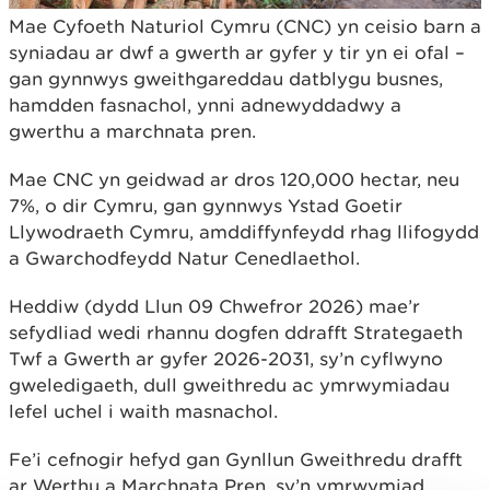
Mae Cyfoeth Naturiol Cymru (CNC) yn ceisio barn a
syniadau ar dwf a gwerth ar gyfer y tir yn ei ofal –
gan gynnwys gweithgareddau datblygu busnes,
hamdden fasnachol, ynni adnewyddadwy a
gwerthu a marchnata pren.
Mae CNC yn geidwad ar dros 120,000 hectar, neu
7%, o dir Cymru, gan gynnwys Ystad Goetir
Llywodraeth Cymru, amddiffynfeydd rhag llifogydd
a Gwarchodfeydd Natur Cenedlaethol.
Heddiw (dydd Llun 09 Chwefror 2026) mae’r
sefydliad wedi rhannu dogfen ddrafft Strategaeth
Twf a Gwerth ar gyfer 2026-2031, sy’n cyflwyno
gweledigaeth, dull gweithredu ac ymrwymiadau
lefel uchel i waith masnachol.
Fe’i cefnogir hefyd gan Gynllun Gweithredu drafft
ar Werthu a Marchnata Pren, sy’n ymrwymiad