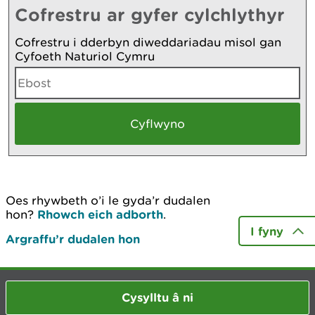
Cofrestru ar gyfer cylchlythyr
Cofrestru i dderbyn diweddariadau misol gan
Cyfoeth Naturiol Cymru
Oes rhywbeth o’i le gyda’r dudalen
hon?
Rhowch eich adborth
.
I fyny
Argraffu’r dudalen hon
Cysylltu â ni