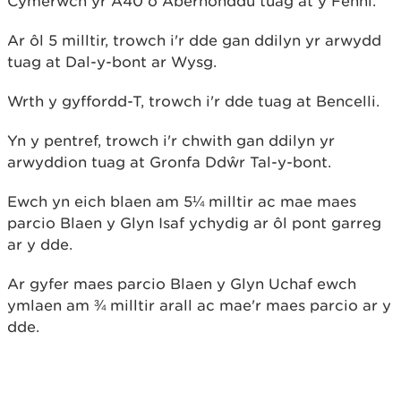
Cymerwch yr A40 o Aberhonddu tuag at y Fenni.
Ar ôl 5 milltir, trowch i'r dde gan ddilyn yr arwydd
tuag at Dal-y-bont ar Wysg.
Wrth y gyffordd-T, trowch i'r dde tuag at Bencelli.
Yn y pentref, trowch i'r chwith gan ddilyn yr
arwyddion tuag at Gronfa Ddŵr Tal-y-bont.
Ewch yn eich blaen am 5¼ milltir ac mae maes
parcio Blaen y Glyn Isaf ychydig ar ôl pont garreg
ar y dde.
Ar gyfer maes parcio Blaen y Glyn Uchaf ewch
ymlaen am ¾ milltir arall ac mae'r maes parcio ar y
dde.