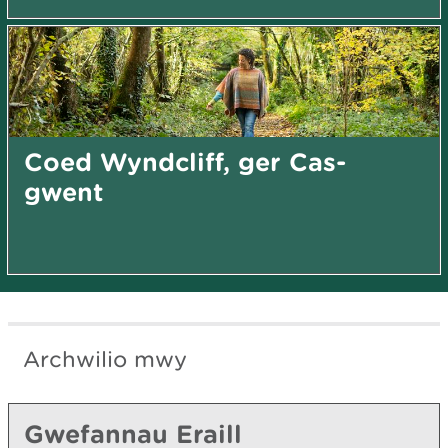
Coed Wyndcliff, ger Cas-
gwent
Archwilio mwy
Gwefannau Eraill