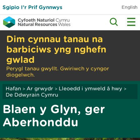
Sgipio I’r Prif Gynnwys
English
Dim cynnau tanau na
barbiciws yng nghefn
gwlad
Perygl tanau gwyllt. Gwiriwch y cyngor
diogelwch.
Hafan
Ar grwydr
Lleoedd i ymweld â hwy
>
>
>
De Ddwyrain Cymru
Blaen y Glyn, ger
Aberhonddu