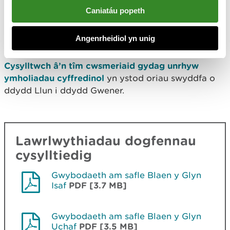
Caniatáu popeth
Manylion cyswllt
Angenrheidiol yn unig
Nid oes staff yn y lleoliad hwn.
Cysylltwch â’n tîm cwsmeriaid gydag unrhyw
ymholiadau cyffredinol
yn ystod oriau swyddfa o
ddydd Llun i ddydd Gwener.
Lawrlwythiadau dogfennau
cysylltiedig
Gwybodaeth am safle Blaen y Glyn
Isaf
PDF [3.7 MB]
Gwybodaeth am safle Blaen y Glyn
Uchaf
PDF [3.5 MB]