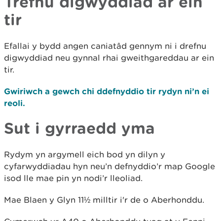
Trefnu digwyddiad ar ein
tir
Efallai y bydd angen caniatâd gennym ni i drefnu
digwyddiad neu gynnal rhai gweithgareddau ar ein
tir.
Gwiriwch a gewch chi ddefnyddio tir rydyn ni’n ei
reoli.
Sut i gyrraedd yma
Rydym yn argymell eich bod yn dilyn y
cyfarwyddiadau hyn neu’n defnyddio’r map Google
isod lle mae pin yn nodi’r lleoliad.
Mae Blaen y Glyn 11½ milltir i'r de o Aberhonddu.