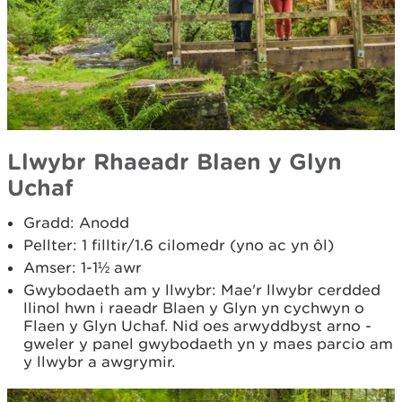
Llwybr Rhaeadr Blaen y Glyn
Uchaf
Gradd: Anodd
Pellter: 1 filltir/1.6 cilomedr (yno ac yn ôl)
Amser: 1-1½ awr
Gwybodaeth am y llwybr: Mae'r llwybr cerdded
llinol hwn i raeadr Blaen y Glyn yn cychwyn o
Flaen y Glyn Uchaf. Nid oes arwyddbyst arno -
gweler y panel gwybodaeth yn y maes parcio am
y llwybr a awgrymir.