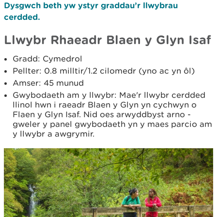
Dysgwch beth yw ystyr graddau’r llwybrau
cerdded.
Llwybr Rhaeadr Blaen y Glyn Isaf
Gradd: Cymedrol
Pellter: 0.8 milltir/1.2 cilomedr (yno ac yn ôl)
Amser: 45 munud
Gwybodaeth am y llwybr: Mae'r llwybr cerdded
llinol hwn i raeadr Blaen y Glyn yn cychwyn o
Flaen y Glyn Isaf. Nid oes arwyddbyst arno -
gweler y panel gwybodaeth yn y maes parcio am
y llwybr a awgrymir.