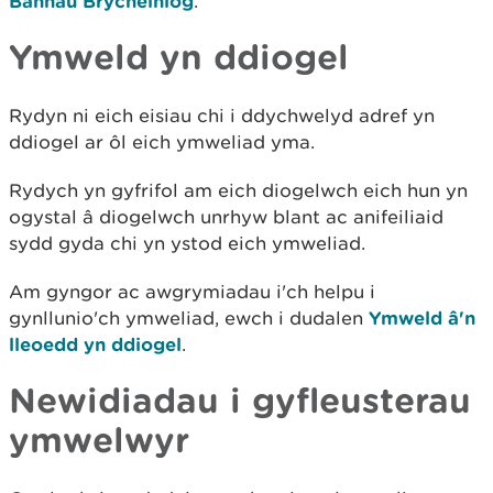
Bannau Brycheiniog
.
Ymweld yn ddiogel
Rydyn ni eich eisiau chi i ddychwelyd adref yn
ddiogel ar ôl eich ymweliad yma.
Rydych yn gyfrifol am eich diogelwch eich hun yn
ogystal â diogelwch unrhyw blant ac anifeiliaid
sydd gyda chi yn ystod eich ymweliad.
Am gyngor ac awgrymiadau i'ch helpu i
gynllunio'ch ymweliad, ewch i dudalen
Ymweld â'n
lleoedd yn ddiogel
.
Newidiadau i gyfleusterau
ymwelwyr