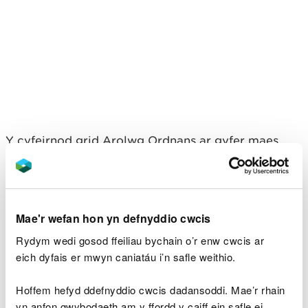
Y cyfeirnod grid Arolwg Ordnans ar gyfer maes
parcio Blaen y Glyn Isaf yw SO 063 170 (Explorer
Map OL 12).
Y cyfeirnod grid Arolwg Ordnans ar gyfer maes
Mae'r wefan hon yn defnyddio cwcis
parcio Blaen y Glyn Uchaf yw SO 056 176 (Explorer
Map OL 12).
Rydym wedi gosod ffeiliau bychain o’r enw cwcis ar
eich dyfais er mwyn caniatáu i’n safle weithio.
Y cod post yw LD3 7YT.
Sylwer bod y cod post hwn
yn cwmpasu ardal eang ac ni fydd yn mynd â chi
Hoffem hefyd ddefnyddio cwcis dadansoddi. Mae’r rhain
yn uniongyrchol i’r fynedfa.
yn anfon gwybodaeth am y ffordd y caiff ein safle ei