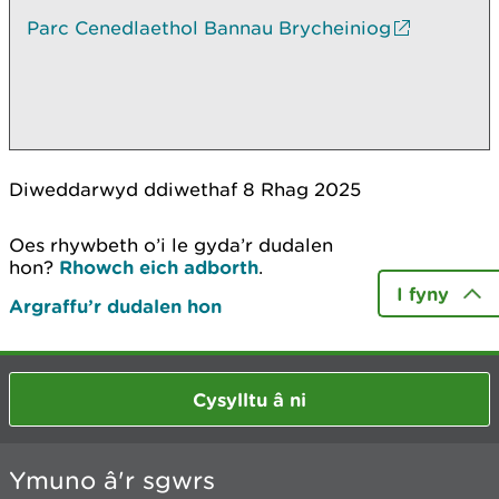
Parc Cenedlaethol Bannau Brycheiniog
Diweddarwyd ddiwethaf 8 Rhag 2025
Oes rhywbeth o’i le gyda’r dudalen
hon?
Rhowch eich adborth
.
I fyny
Argraffu’r dudalen hon
Cysylltu â ni
Ymuno â'r sgwrs