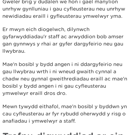
Gweler brig y dudalen we hon i gael manylion
unrhyw gynlluniau i gau cyfleusterau neu unrhyw
newidiadau eraill i gyfleusterau ymwelwyr yma.
Er mwyn eich diogelwch, dilynwch
gyfarwyddiadau'r staff ac arwyddion bob amser
gan gynnwys y rhai ar gyfer dargyfeirio neu gau
llwybrau.
Mae'n bosibl y bydd angen i ni ddargyfeirio neu
gau llwybrau wrth i ni wneud gwaith cynnal a
chadw neu gynnal gweithrediadau eraill ac mae'n
bosibl y bydd angen i ni gau cyfleusterau
ymwelwyr eraill dros dro.
Mewn tywydd eithafol, mae'n bosibl y byddwn yn
cau cyfleusterau ar fyr rybudd oherwydd y risg o
anafiadau i ymwelwyr a staff.