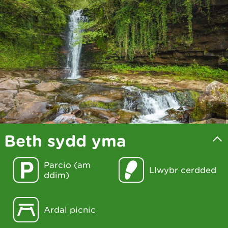
Beth sydd yma
Parcio (am
Llwybr cerdded
ddim)
Ardal picnic