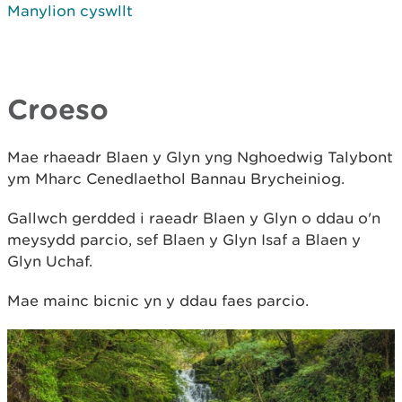
Manylion cyswllt
Croeso
Mae rhaeadr Blaen y Glyn yng Nghoedwig Talybont
ym Mharc Cenedlaethol Bannau Brycheiniog.
Gallwch gerdded i raeadr Blaen y Glyn o ddau o'n
meysydd parcio, sef Blaen y Glyn Isaf a Blaen y
Glyn Uchaf.
Mae mainc bicnic yn y ddau faes parcio.