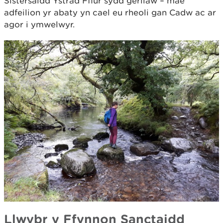
Sistersaidd Ystrad Fflur sydd gerllaw – mae
adfeilion yr abaty yn cael eu rheoli gan Cadw ac ar
agor i ymwelwyr.
Llwybr y Ffynnon Sanctaidd