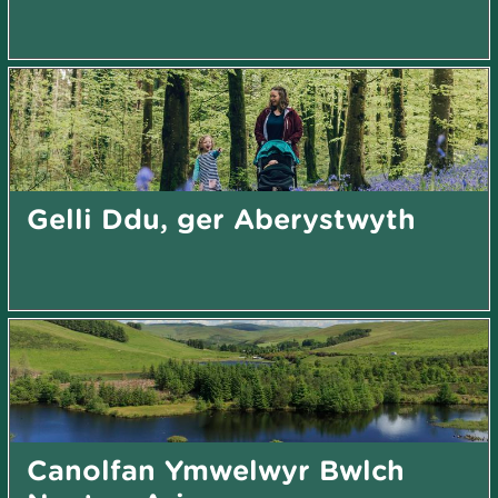
Gelli Ddu, ger Aberystwyth
Canolfan Ymwelwyr Bwlch