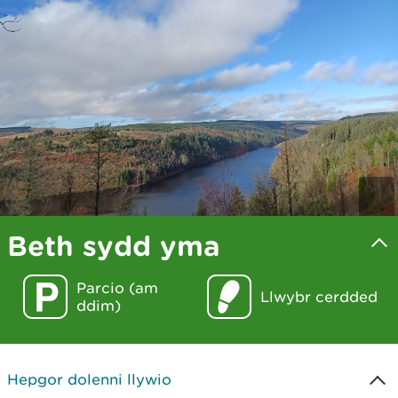
Beth sydd yma
Parcio (am
Llwybr cerdded
ddim)
Hepgor dolenni llywio