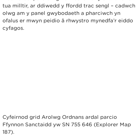
tua milltir, ar ddiwedd y ffordd trac sengl – cadwch
olwg am y panel gwybodaeth a pharciwch yn
ofalus er mwyn peidio â rhwystro mynedfa’r eiddo
cyfagos.
Cyfeirnod grid Arolwg Ordnans ardal parcio
Ffynnon Sanctaidd yw SN 755 646 (Explorer Map
187).