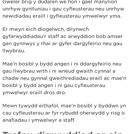
Gweler brig y dudalen we hon i gael manylion
unrhyw gynlluniau i gau cyfleusterau neu unrhyw
newidiadau eraill i gyfleusterau ymwelwyr yma.
Er mwyn eich diogelwch, dilynwch
gyfarwyddiadau'r staff ac arwyddion bob amser
gan gynnwys y rhai ar gyfer dargyfeirio neu gau
llwybrau.
Mae'n bosibl y bydd angen i ni ddargyfeirio neu
gau llwybrau wrth i ni wneud gwaith cynnal a
chadw neu gynnal gweithrediadau eraill ac mae'n
bosibl y bydd angen i ni gau cyfleusterau
ymwelwyr eraill dros dro.
Mewn tywydd eithafol, mae'n bosibl y byddwn yn
cau cyfleusterau ar fyr rybudd oherwydd y risg o
anafiadau i ymwelwyr a staff.