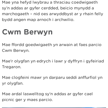
Mae yna hefyd lwybrau a thraciau coedwigaeth
sy’n addas ar gyfer cerdded, beicio mynydd a
marchogaeth – nid oes arwyddbyst ar y rhain felly
bydd angen map arnoch i archwilio.
Cwm Berwyn
Mae ffordd goedwigaeth yn arwain at faes parcio
Cwm Berwyn.
Mae'r olygfan yn edrych i lawr y dyffryn i gyfeiriad
Tregaron.
Mae clogfeini mawr yn darparu seddi anffurfiol yn
yr olygfan.
Mae ardal laswelltog sy'n addas ar gyfer cael
picnic ger y maes parcio.