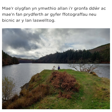
Mae’r olygfan yn ymwthio allan i’r gronfa ddŵr ac
mae’n fan prydferth ar gyfer ffotograffau neu
bicnic ar y lan laswelltog.