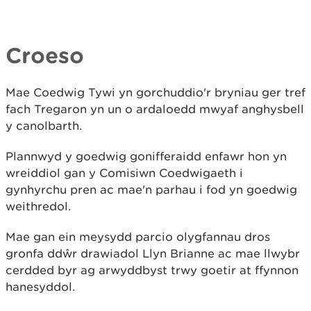
Croeso
Mae Coedwig Tywi yn gorchuddio'r bryniau ger tref
fach Tregaron yn un o ardaloedd mwyaf anghysbell
y canolbarth.
Plannwyd y goedwig gonifferaidd enfawr hon yn
wreiddiol gan y Comisiwn Coedwigaeth i
gynhyrchu pren ac mae'n parhau i fod yn goedwig
weithredol.
Mae gan ein meysydd parcio olygfannau dros
gronfa ddŵr drawiadol Llyn Brianne ac mae llwybr
cerdded byr ag arwyddbyst trwy goetir at ffynnon
hanesyddol.