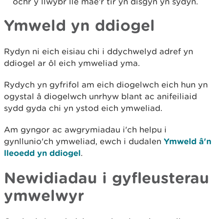
ochr y llwybr lle mae’r tir yn disgyn yn sydyn.
Ymweld yn ddiogel
Rydyn ni eich eisiau chi i ddychwelyd adref yn
ddiogel ar ôl eich ymweliad yma.
Rydych yn gyfrifol am eich diogelwch eich hun yn
ogystal â diogelwch unrhyw blant ac anifeiliaid
sydd gyda chi yn ystod eich ymweliad.
Am gyngor ac awgrymiadau i'ch helpu i
gynllunio'ch ymweliad, ewch i dudalen
Ymweld â'n
lleoedd yn ddiogel
.
Newidiadau i gyfleusterau
ymwelwyr