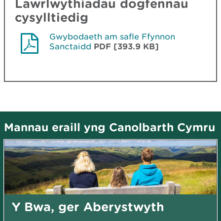
Lawrlwythiadau dogfennau
cysylltiedig
Gwybodaeth am safle Ffynnon
Sanctaidd
PDF [393.9 KB]
Mannau eraill yng Canolbarth Cymru
Y Bwa, ger Aberystwyth