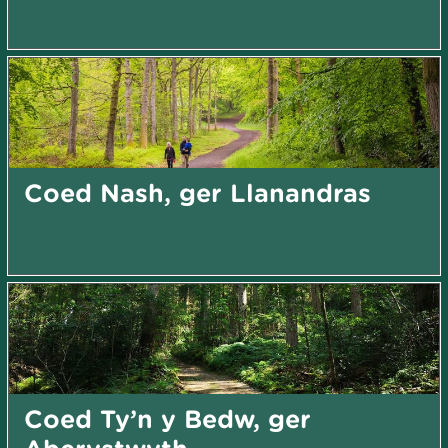
Coed Nash, ger Llanandras
Coed Ty’n y Bedw, ger