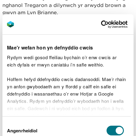
nghanol Tregaron a dilynwch yr arwydd brown a
gwyn am Lyn Brianne.
Parhewch ar hyd yr isffordd hon am 4 milltir ac
mae’r trac i faes parcio Cwm Berwyn ar y dde.
Mae'r wefan hon yn defnyddio cwcis
Rydym wedi gosod ffeiliau bychain o’r enw cwcis ar
eich dyfais er mwyn caniatáu i’n safle weithio.
Hoffem hefyd ddefnyddio cwcis dadansoddi. Mae’r rhain
yn anfon gwybodaeth am y ffordd y caiff ein safle ei
ddefnyddio i wasanaethau o’r enw Hotjar a Google
Analytics. Rydym yn defnyddio’r wybodaeth hon i wella
ein safle. Gadewch i ni wybod eich bod yn fodlon â hyn.
Byddwn yn defnyddio cwci i gadw eich dewis.
Cyfeirnod grid Arolwg Ordnans maes parcio Cwm
Dewis
Berwyn yw SN 737 573 (Explorer Map 187).
Gellir
darllen mwy am ein cwcis
cyn i chi ddewis.
Angenrheidiol
Caniatâd