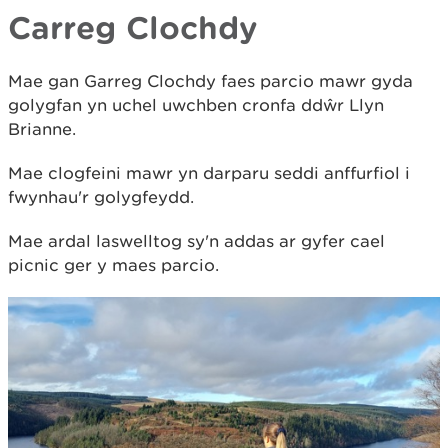
Carreg Clochdy
Mae gan Garreg Clochdy faes parcio mawr gyda
golygfan yn uchel uwchben cronfa ddŵr Llyn
Brianne.
Mae clogfeini mawr yn darparu seddi anffurfiol i
fwynhau'r golygfeydd.
Mae ardal laswelltog sy'n addas ar gyfer cael
picnic ger y maes parcio.