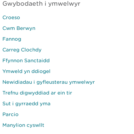
Gwybodaeth i ymwelwyr
Croeso
Cwm Berwyn
Fannog
Carreg Clochdy
Ffynnon Sanctaidd
Ymweld yn ddiogel
Newidiadau i gyfleusterau ymwelwyr
Trefnu digwyddiad ar ein tir
Sut i gyrraedd yma
Parcio
Manylion cyswllt