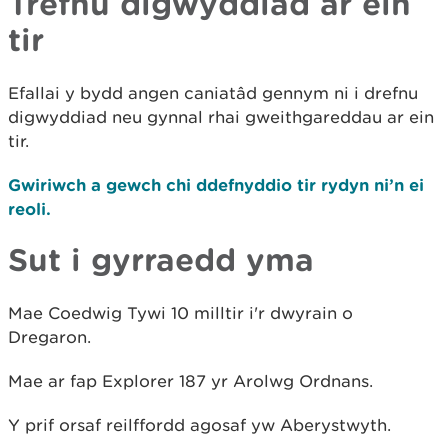
Trefnu digwyddiad ar ein
tir
Efallai y bydd angen caniatâd gennym ni i drefnu
digwyddiad neu gynnal rhai gweithgareddau ar ein
tir.
Gwiriwch a gewch chi ddefnyddio tir rydyn ni’n ei
reoli.
Sut i gyrraedd yma
Mae Coedwig Tywi 10 milltir i'r dwyrain o
Dregaron.
Mae ar fap Explorer 187 yr Arolwg Ordnans.
Y prif orsaf reilffordd agosaf yw Aberystwyth.