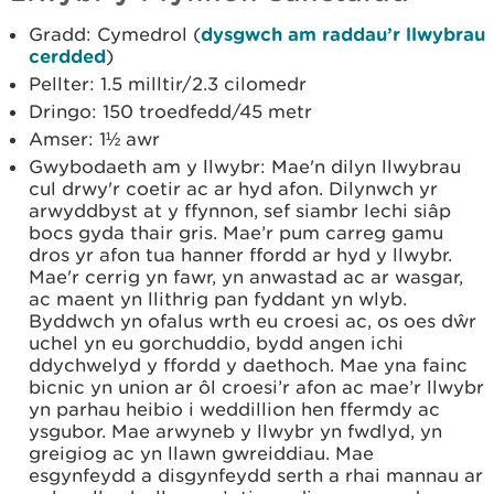
Gradd: Cymedrol (
dysgwch am raddau’r llwybrau
cerdded
)
Pellter: 1.5 milltir/2.3 cilomedr
Dringo: 150 troedfedd/45 metr
Amser: 1½ awr
Gwybodaeth am y llwybr: Mae'n dilyn llwybrau
cul drwy'r coetir ac ar hyd afon. Dilynwch yr
arwyddbyst at y ffynnon, sef siambr lechi siâp
bocs gyda thair gris. Mae’r pum carreg gamu
dros yr afon tua hanner ffordd ar hyd y llwybr.
Mae'r cerrig yn fawr, yn anwastad ac ar wasgar,
ac maent yn llithrig pan fyddant yn wlyb.
Byddwch yn ofalus wrth eu croesi ac, os oes dŵr
uchel yn eu gorchuddio, bydd angen ichi
ddychwelyd y ffordd y daethoch. Mae yna fainc
bicnic yn union ar ôl croesi’r afon ac mae’r llwybr
yn parhau heibio i weddillion hen ffermdy ac
ysgubor. Mae arwyneb y llwybr yn fwdlyd, yn
greigiog ac yn llawn gwreiddiau. Mae
esgynfeydd a disgynfeydd serth a rhai mannau ar