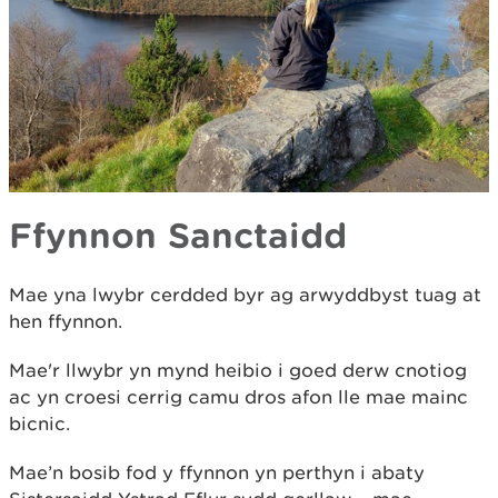
Ffynnon Sanctaidd
Mae yna lwybr cerdded byr ag arwyddbyst tuag at
hen ffynnon.
Mae'r llwybr yn mynd heibio i goed derw cnotiog
ac yn croesi cerrig camu dros afon lle mae mainc
bicnic.
Mae’n bosib fod y ffynnon yn perthyn i abaty