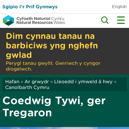
Sgipio I’r Prif Gynnwys
English
Dim cynnau tanau na
barbiciws yng nghefn
gwlad
Perygl tanau gwyllt. Gwiriwch y cyngor
diogelwch.
Hafan
Ar grwydr
Lleoedd i ymweld â hwy
>
>
>
Canolbarth Cymru
Coedwig Tywi, ger
Tregaron