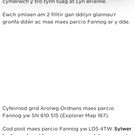
cymerwch y tro tynn tuag at Lyn Brianne.
Ewch ymlaen am 2 filltir gan ddilyn glannau’r
gronfa ddŵr ac mae maes parcio Fannog ar y dde.
Cyfeirnod grid Arolwg Ordnans maes parcio
Fannog yw SN 810 515 (Explorer Map 187).
Cod post maes parcio Fannog yw LD5 4TW.
Sylwer