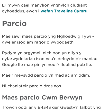
Er mwyn cael manylion ynghylch cludiant
cyhoeddus, ewch i
wefan Traveline Cymru
.
Parcio
Mae sawl maes parcio yng Nghoedwig Tywi –
gweler isod am ragor o wybodaeth.
Rydym yn argymell eich bod yn dilyn y
cyfarwyddiadau isod neu’n defnyddio’r mapiau
Google lle mae pin yn nodi’r lleoliad pob lle.
Mae’r meysydd parcio yn rhad ac am ddim.
Ni chaniateir parcio dros nos.
Maes parcio Cwm Berwyn
Trowch oddi ar y B4343 ger Gwesty’r Talbot yng