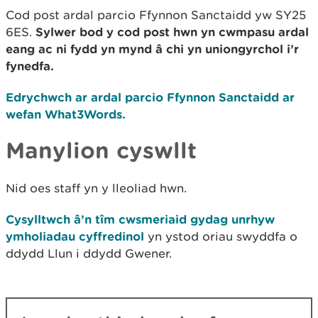
Cod post ardal parcio Ffynnon Sanctaidd yw SY25
6ES.
Sylwer bod y cod post hwn yn cwmpasu ardal
eang ac ni fydd yn mynd â chi yn uniongyrchol i’r
fynedfa.
Edrychwch ar ardal parcio Ffynnon Sanctaidd ar
wefan What3Words.
Manylion cyswllt
Nid oes staff yn y lleoliad hwn.
Cysylltwch â’n tîm cwsmeriaid gydag unrhyw
ymholiadau cyffredinol
yn ystod oriau swyddfa o
ddydd Llun i ddydd Gwener.