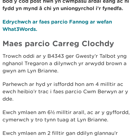
bod y cod post hwn yn cwmpasu ardal eang ac ni
fydd yn mynd â chi yn uniongyrchol i’r fynedfa.
Edrychwch ar faes parcio Fannog ar wefan
What3Words.
Maes parcio Carreg Clochdy
Trowch oddi ar y B4343 ger Gwesty’r Talbot yng
nghanol Tregaron a dilynwch yr arwydd brown a
gwyn am Lyn Brianne.
Parhewch ar hyd yr isffordd hon am 4 milltir ac
ewch heibio’r trac i faes parcio Cwm Berwyn ar y
dde.
Ewch ymlaen am 6½ milltir arall, ac ar y gyffordd,
cymerwch y tro tynn tuag at Lyn Brianne.
Ewch ymlaen am 2 filltir gan ddilyn glannau’r