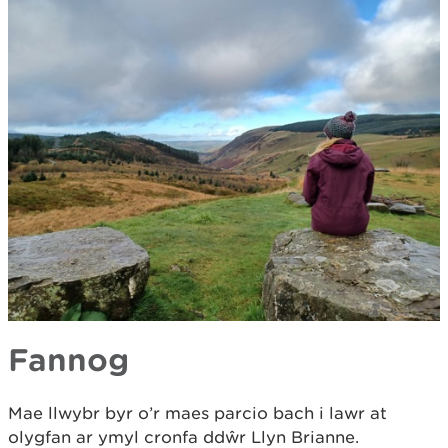
Fannog
Mae llwybr byr o’r maes parcio bach i lawr at
olygfan ar ymyl cronfa ddŵr Llyn Brianne.