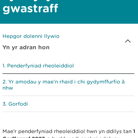
gwastraff
Hepgor dolenni llywio
Yn yr adran hon
Penderfyniad rheoleiddiol
Yr amodau y mae’n rhaid i chi gydymffurfio â
nhw
Gorfodi
Mae'r penderfyniad rheoleiddiol hwn yn ddilys tan
1