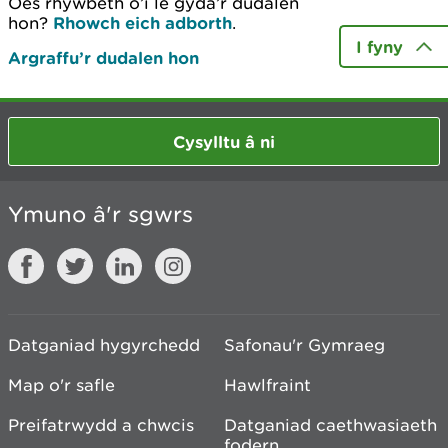
Oes rhywbeth o’i le gyda’r dudalen
hon?
Rhowch eich adborth
.
I fyny
Argraffu’r dudalen hon
Cysylltu â ni
Ymuno â'r sgwrs
Datganiad hygyrchedd
Safonau'r Gymraeg
Map o'r safle
Hawlfraint
Preifatrwydd a chwcis
Datganiad caethwasiaeth
fodern