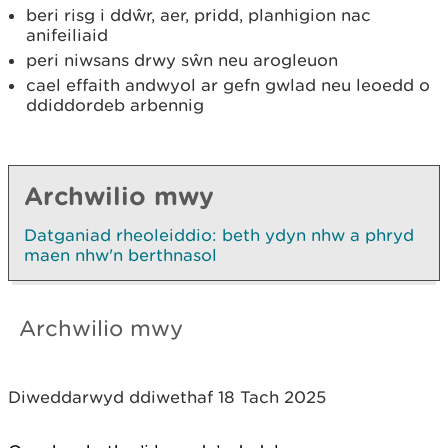
beri risg i ddŵr, aer, pridd, planhigion nac
anifeiliaid
peri niwsans drwy sŵn neu arogleuon
cael effaith andwyol ar gefn gwlad neu leoedd o
ddiddordeb arbennig
Archwilio mwy
Datganiad rheoleiddio: beth ydyn nhw a phryd
maen nhw'n berthnasol
Archwilio mwy
Diweddarwyd ddiwethaf 18 Tach 2025