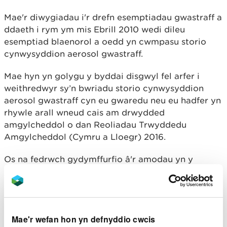
Mae'r diwygiadau i'r drefn esemptiadau gwastraff a
ddaeth i rym ym mis Ebrill 2010 wedi dileu
esemptiad blaenorol a oedd yn cwmpasu storio
cynwysyddion aerosol gwastraff.
Mae hyn yn golygu y byddai disgwyl fel arfer i
weithredwyr sy’n bwriadu storio cynwysyddion
aerosol gwastraff cyn eu gwaredu neu eu hadfer yn
rhywle arall wneud cais am drwydded
amgylcheddol o dan Reoliadau Trwyddedu
Amgylcheddol (Cymru a Lloegr) 2016.
Os na fedrwch gydymffurfio â'r amodau yn y
penderfyniad rheoleiddiol hwn, mae angen i chi
wneud cais am drwydded amgylcheddol
.
Yr amodau y mae’n rhaid i
Mae'r wefan hon yn defnyddio cwcis