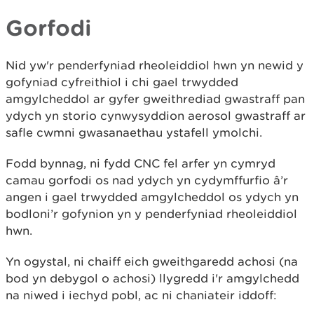
Gorfodi
Nid yw'r penderfyniad rheoleiddiol hwn yn newid y
gofyniad cyfreithiol i chi gael trwydded
amgylcheddol ar gyfer gweithrediad gwastraff pan
ydych yn storio cynwysyddion aerosol gwastraff ar
safle cwmni gwasanaethau ystafell ymolchi.
Fodd bynnag, ni fydd CNC fel arfer yn cymryd
camau gorfodi os nad ydych yn cydymffurfio â’r
angen i gael trwydded amgylcheddol os ydych yn
bodloni’r gofynion yn y penderfyniad rheoleiddiol
hwn.
Yn ogystal, ni chaiff eich gweithgaredd achosi (na
bod yn debygol o achosi) llygredd i'r amgylchedd
na niwed i iechyd pobl, ac ni chaniateir iddoff: