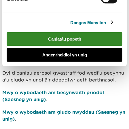
bydd y rheolaethau sy'n briodol i wastraff peryglus
yn dal i fod yn berthnasol. Fodd bynnag, ar gyfer
trosglwyddo llwythi o'r caniau o'r safle cynhyrchu
Dangos Manylion
i'r man casglu cyntaf, nid oes angen i chi nodi
llwythi ar wahân ar gyfer y cynwysyddion aerosol
hyn ar eich ffurflen derbynnydd cyn belled ag y
Caniatáu popeth
dilynir rheolau penodol.
Manylion ynghylch
rhanddirymiadau dychweliadau traddodai
Angenrheidiol yn unig
(Saesneg yn unig)
.
Dylid caniau aerosol gwastraff fod wedi’u pecynnu
a'u cludo yn unol â'r ddeddfwriaeth berthnasol.
Mwy o wybodaeth am becynwaith priodol
(Saesneg yn unig)
.
Mwy o wybodaeth am gludo nwyddau (Saesneg yn
unig)
.