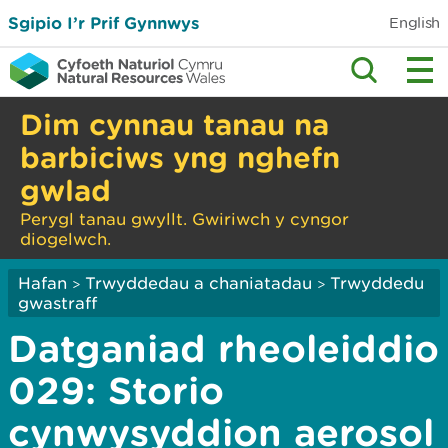
Sgipio I’r Prif Gynnwys
English
Dim cynnau tanau na
barbiciws yng nghefn
gwlad
Perygl tanau gwyllt. Gwiriwch y cyngor
diogelwch.
Hafan
Trwyddedau a chaniatadau
Trwyddedu
>
>
gwastraff
Datganiad rheoleiddio
029: Storio
cynwysyddion aerosol