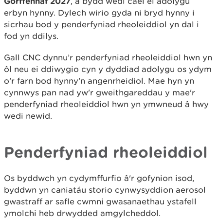
Gorffennaf 2027
, a bydd wedi cael ei adolygu
erbyn hynny. Dylech wirio gyda ni bryd hynny i
sicrhau bod y penderfyniad rheoleiddiol yn dal i
fod yn ddilys.
Gall CNC dynnu’r penderfyniad rheoleiddiol hwn yn
ôl neu ei ddiwygio cyn y dyddiad adolygu os ydym
o’r farn bod hynny’n angenrheidiol. Mae hyn yn
cynnwys pan nad yw'r gweithgareddau y mae'r
penderfyniad rheoleiddiol hwn yn ymwneud â hwy
wedi newid.
Penderfyniad rheoleiddiol
Os byddwch yn cydymffurfio â'r gofynion isod,
byddwn yn caniatáu storio cynwysyddion aerosol
gwastraff ar safle cwmni gwasanaethau ystafell
ymolchi heb drwydded amgylcheddol.