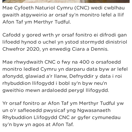
Mae Cyfoeth Naturiol Cymru (CNC) wedi cwblhau
gwaith atgyweirio ar orsaf sy’n monitro lefel a llif
Afon Taf ym Merthyr Tudful.
Cafodd y gored wrth yr orsaf fonitro ei difrodi gan
lifoedd hynod o uchel yn ystod stormydd dinistriol
Chwefror 2020, yn enwedig Ciara a Dennis.
Mae rhwydwaith CNC o fwy na 400 o orsafoedd
monitro ledled Cymru yn darparu data byw ar lefel
afonydd, glawiad a’r llanw, Defnyddir y data i roi
rhybuddion llifogydd i bobl sy'n byw neu'n
gweithio mewn ardaloedd perygl llifogydd.
Yr orsaf fonitro ar Afon Taf ym Merthyr Tudful yw
un o’r safleoedd pwysicaf yng Ngwasanaeth
Rhybuddion Llifogydd CNC ar gyfer cymunedau
sy’n byw yn agos at Afon Taf.