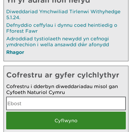
Diweddariad Ymchwiliad Tirlenwi Withyhedge
5.1.24.
Defnyddio ceffylau i dynnu coed heintiedig o
Fforest Fawr
Adroddiad tystiolaeth newydd yn cefnogi
ymdrechion i wella ansawdd dŵr afonydd
Rhagor
Cofrestru ar gyfer cylchlythyr
Cofrestru i dderbyn diweddariadau misol gan
Cyfoeth Naturiol Cymru