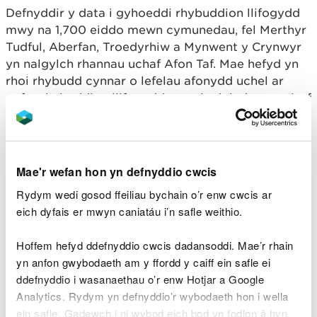
Defnyddir y data i gyhoeddi rhybuddion llifogydd
mwy na 1,700 eiddo mewn cymunedau, fel Merthyr
Tudful, Aberfan, Troedyrhiw a Mynwent y Crynwyr
yn nalgylch rhannau uchaf Afon Taf. Mae hefyd yn
rhoi rhybudd cynnar o lefelau afonydd uchel ar
gyfer rhybuddion llifogydd yn nalgylch rhannau isaf
Afon Taf, gan gynnwys Pontypridd a Chaerdydd.
Fe wnaeth arolwg deifio a gynhaliwyd wrth
archwilio asedau CNC ar ôl stormydd 2020 nodi
Mae'r wefan hon yn defnyddio cwcis
ardaloedd o ddifrod i'r concrit a oedd wedi gadael
Rydym wedi gosod ffeiliau bychain o’r enw cwcis ar
bariau atgyfnerthu dur yn agored. Nododd yr
eich dyfais er mwyn caniatáu i’n safle weithio.
arolwg hefyd ddifrod i'r bafflau pysgod a'r teils
llyswennod sy'n eu helpu i fudo dros y gored ac i
Hoffem hefyd ddefnyddio cwcis dadansoddi. Mae’r rhain
fyny'r afon i silio.
yn anfon gwybodaeth am y ffordd y caiff ein safle ei
ddefnyddio i wasanaethau o’r enw Hotjar a Google
Cwblhawyd y gwaith dylunio ac atgyweirio gan
Analytics. Rydym yn defnyddio’r wybodaeth hon i wella
gontractwyr ym mis Mehefin a mis Gorffennaf ar
ein safle. Gadewch i ni wybod eich bod yn fodlon â hyn.
gost o £200,000.