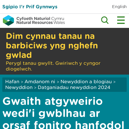
Sgipio I’r Prif Gynnwys
English
Dim cynnau tanau na
barbiciws yng nghefn
gwlad
Perygl tanau gwyllt. Gwiriwch y cyngor
diogelwch.
Hafan
Amdanom ni
Newyddion a blogiau
>
>
>
Newyddion
Datganiadau newyddion 2024
>
Gwaith atgyweirio
wedi'i gwblhau ar
orsaf fonitro hanfodol