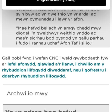
gennym orsaf fonitro fwy gwydn sy'n
cyfateb i wasanaeth mwy gwydn i'r bobl
sy'n byw ac yn gweithio yn yr ardal ac
mewn cymunedau i lawr yr afon.
“Mae hefyd bellach yn amgylchedd mwy
diogel i’n gweithwyr weithio ynddo ac
mae’n sicrhau bod pysgod yn gallu parhau
i fudo i rannau uchaf Afon Taf i silio.”
Gall pobl fynd i wefan CNC i weld gwybodaeth fyw
ar
lefel afonydd, glawiad a’r llanw, i chwilio am y
rhybuddion llifogydd diweddaraf, neu i gofrestru i
dderbyn rhybuddion llifogydd.
Archwilio mwy
Yn yr adran hon hefyd