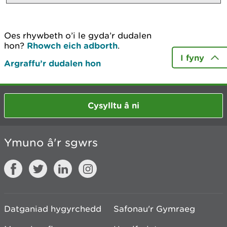
Oes rhywbeth o’i le gyda’r dudalen
hon?
Rhowch eich adborth
.
I fyny
Argraffu’r dudalen hon
Cysylltu â ni
Ymuno â'r sgwrs
Datganiad hygyrchedd
Safonau'r Gymraeg