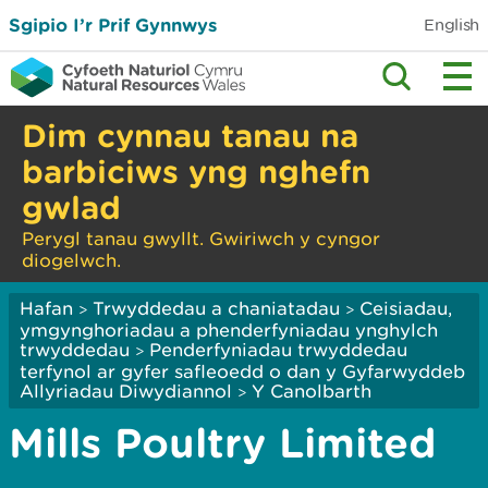
Sgipio I’r Prif Gynnwys
English
Dim cynnau tanau na
barbiciws yng nghefn
gwlad
Perygl tanau gwyllt. Gwiriwch y cyngor
diogelwch.
Hafan
Trwyddedau a chaniatadau
Ceisiadau,
>
>
ymgynghoriadau a phenderfyniadau ynghylch
trwyddedau
Penderfyniadau trwyddedau
>
terfynol ar gyfer safleoedd o dan y Gyfarwyddeb
Allyriadau Diwydiannol
Y Canolbarth
>
Mills Poultry Limited