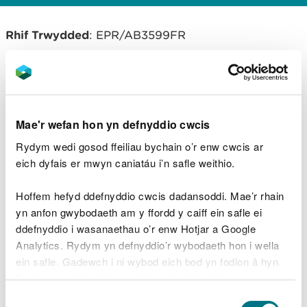
Rhif Trwydded
: EPR/AB3599FR
Gweithredwr:
Mills Poultry Limited
Mae'r wefan hon yn defnyddio cwcis
Lawrlwythiadau dogfennau
Rydym wedi gosod ffeiliau bychain o’r enw cwcis ar
cysylltiedig
eich dyfais er mwyn caniatáu i’n safle weithio.
A001 DECISION DOCUMENT.pdf
PDF
[344.4 KB]
Hoffem hefyd ddefnyddio cwcis dadansoddi. Mae’r rhain
yn anfon gwybodaeth am y ffordd y caiff ein safle ei
ddefnyddio i wasanaethau o’r enw Hotjar a Google
A001 PERMIT_signed.pdf
PDF [649.1
Analytics. Rydym yn defnyddio’r wybodaeth hon i wella
KB]
ein safle. Gadewch i ni wybod eich bod yn fodlon â hyn.
Byddwn yn defnyddio cwci i gadw eich dewis.
Dewis