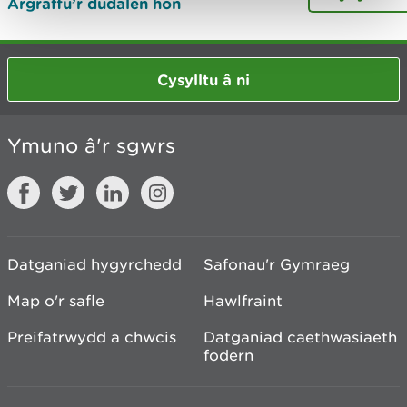
Argraffu’r dudalen hon
Cysylltu â ni
Ymuno â'r sgwrs
Datganiad hygyrchedd
Safonau'r Gymraeg
Map o'r safle
Hawlfraint
Preifatrwydd a chwcis
Datganiad caethwasiaeth
fodern