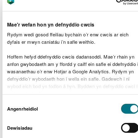
Ddwyrain Cymru
National
Grid
Mae'r wefan hon yn defnyddio cwcis
Ger
RML2011
Electricity
Band 3
Penrhyndeudraeth
Rydym wedi gosod ffeiliau bychain o’r enw cwcis ar eich
Transmission
dyfais er mwyn caniatáu i’n safle weithio.
plc
Hoffem hefyd ddefnyddio cwcis dadansoddi. Mae’r rhain yn
National
anfon gwybodaeth am y ffordd y caiff ein safle ei ddefnyddio 
Grid
Ger
wasanaethau o’r enw Hotjar a Google Analytics. Rydym yn
CML2012
Electricity
Band 3
Penrhyndeudraeth
defnyddio’r wybodaeth hon i wella ein safle. Gadewch i ni
Transmission
wybod eich bod yn fodlon â hyn. Byddwn yn defnyddio cwci i
plc
gadw eich dewis.
DEML2013
Câr-Y-Môr
Sain Ramsey
Band 2
Dewis
Gellir
darllen mwy am ein cwcis
cyn i chi ddewis.
Angenrheidiol
Caniatâd
CML2010
Band 2
Dewisiadau
CML2010
Dwr Cymru
Clirio Cwymp
Band 1