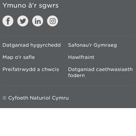
Ymuno â'r sgwrs
Datganiad hygyrchedd
Safonau'r Gymraeg
Map o'r safle
Hawlfraint
Preifatrwydd a chwcis
Datganiad caethwasiaeth
fodern
© Cyfoeth Naturiol Cymru