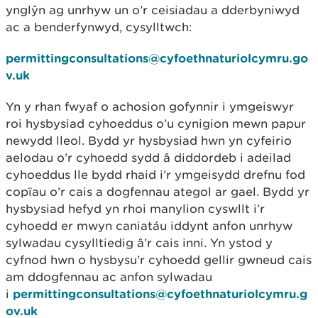
ynglŷn ag unrhyw un o’r ceisiadau a dderbyniwyd
ac a benderfynwyd, cysylltwch:
permittingconsultations@cyfoethnaturiolcymru.go
v.uk
Yn y rhan fwyaf o achosion gofynnir i ymgeiswyr
roi hysbysiad cyhoeddus o’u cynigion mewn papur
newydd lleol. Bydd yr hysbysiad hwn yn cyfeirio
aelodau o’r cyhoedd sydd â diddordeb i adeilad
cyhoeddus lle bydd rhaid i’r ymgeisydd drefnu fod
copïau o’r cais a dogfennau ategol ar gael. Bydd yr
hysbysiad hefyd yn rhoi manylion cyswllt i’r
cyhoedd er mwyn caniatáu iddynt anfon unrhyw
sylwadau cysylltiedig â’r cais inni. Yn ystod y
cyfnod hwn o hysbysu’r cyhoedd gellir gwneud cais
am ddogfennau ac anfon sylwadau
i
permittingconsultations@cyfoethnaturiolcymru.g
ov.uk