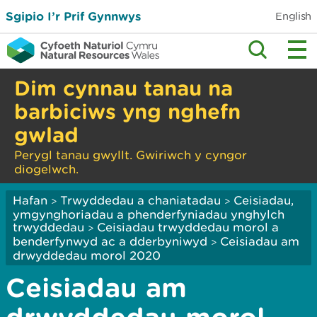
Sgipio I’r Prif Gynnwys
English
Dim cynnau tanau na
barbiciws yng nghefn
gwlad
Perygl tanau gwyllt. Gwiriwch y cyngor
diogelwch.
Hafan
Trwyddedau a chaniatadau
Ceisiadau,
>
>
ymgynghoriadau a phenderfyniadau ynghylch
trwyddedau
Ceisiadau trwyddedau morol a
>
benderfynwyd ac a dderbyniwyd
Ceisiadau am
>
drwyddedau morol 2020
Ceisiadau am