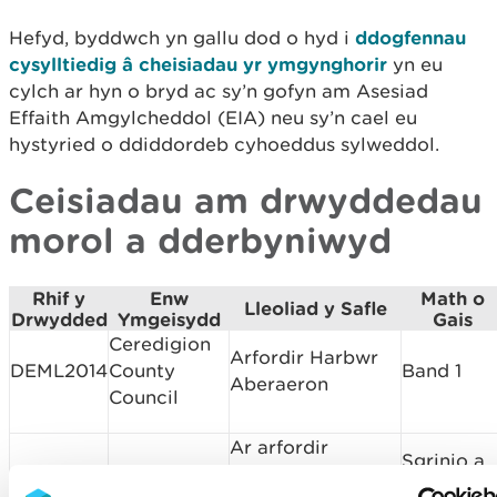
Hefyd, byddwch yn gallu dod o hyd i
ddogfennau
cysylltiedig â cheisiadau yr ymgynghorir
yn eu
cylch ar hyn o bryd ac sy’n gofyn am Asesiad
Effaith Amgylcheddol (EIA) neu sy’n cael eu
hystyried o ddiddordeb cyhoeddus sylweddol.
Ceisiadau am drwyddedau
morol a dderbyniwyd
Rhif y
Enw
Math o
Lleoliad y Safle
Drwydded
Ymgeisydd
Gais
Ceredigion
Arfordir Harbwr
DEML2014
County
Band 1
Aberaeron
Council
Ar arfordir
Sgrinio a
SC2001
Awel y Mor
Gogledd
Chwmpas