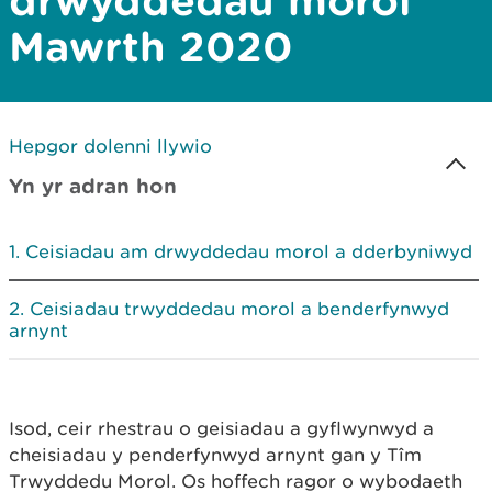
drwyddedau morol
Mawrth 2020
Hepgor dolenni llywio
Yn yr adran hon
Ceisiadau am drwyddedau morol a dderbyniwyd
Ceisiadau trwyddedau morol a benderfynwyd
arnynt
Isod, ceir rhestrau o geisiadau a gyflwynwyd a
cheisiadau y penderfynwyd arnynt gan y Tîm
Trwyddedu Morol. Os hoffech ragor o wybodaeth