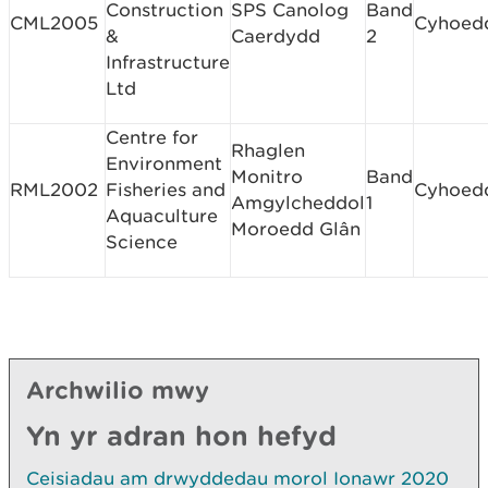
Construction
SPS Canolog
Band
CML2005
Cyhoed
&
Caerdydd
2
Infrastructure
Ltd
Centre for
Rhaglen
Environment
Monitro
Band
RML2002
Fisheries and
Cyhoed
Amgylcheddol
1
Aquaculture
Moroedd Glân
Science
Archwilio mwy
Yn yr adran hon hefyd
Ceisiadau am drwyddedau morol Ionawr 2020