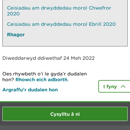
Ceisiadau am drwyddedau morol Chwefror
2020
Ceisiadau am drwyddedau morol Ebrill 2020
Rhagor
Diweddarwyd ddiwethaf 24 Meh 2022
Oes rhywbeth o’i le gyda’r dudalen
hon?
Rhowch eich adborth
.
I fyny
Argraffu’r dudalen hon
Cysylltu â ni