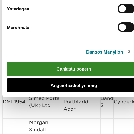
Ystadegau
Ceisiadau trwyddedau
morol a benderfynwyd
Marchnata
arnynt
Math
Dangos Manylion
Rhif y
Enw Deilydd
Lleoliad y
o
Penderf
Drwydded
y Drwydded
Safle
Gais
Network Rail
Trestlau pren
Caniatáu popeth
Band
CML2003
Infrastucture
Amnewid
Cyhoed
2
Projects
Cyffordd Dyfi
Angenrheidiol yn unig
Dulliau
Simec Ports
Band
DML1954
Porthladd
Cyhoed
(UK) Ltd
2
Adar
Morgan
Sindall