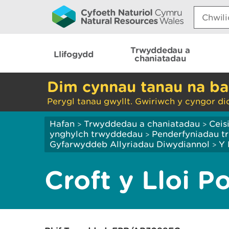
Search:
Trwyddedau a
Llifogydd
chaniatadau
Dim cynnau tanau na ba
Perygl tanau gwyllt. Gwiriwch y cyngor di
Hafan
Trwyddedau a chaniatadau
Ceis
>
>
ynghylch trwyddedau
Penderfyniadau tr
>
Gyfarwyddeb Allyriadau Diwydiannol
Y 
>
Croft y Lloi P