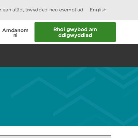
le ganiatâd, trwydded neu esemptiad
English
Rhoi gwybod am
Amdanom
ni
ddigwyddiad