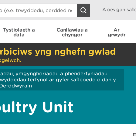
A oes gan saf
Tystiolaeth a
Canllawiau a
Ar
data
chyngor
grwydr
rbiciws yng nghefn gwlad
ogelwch.
iadau, ymgynghoriadau a phenderfyniadau
wyddedau terfynol ar gyfer safleoedd o dan y
De-ddwyrain
oultry Unit