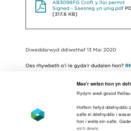
AB3098FG Croft y lloi permit
Signed - Saesneg yn unig.pdf
P
[317.6 KB]
Diweddarwyd ddiwethaf 13 Mai 2020
Oes rhywbeth o’i le gyda’r dudalen hon?
Rh
Mae'r wefan hon yn def
Rydym wedi gosod ffeiliau 
Cysylltu â ni
Hoffem hefyd ddefnyddio c
safle ei ddefnyddio i was
hon i wella ein safle. Gad
eich dewis.