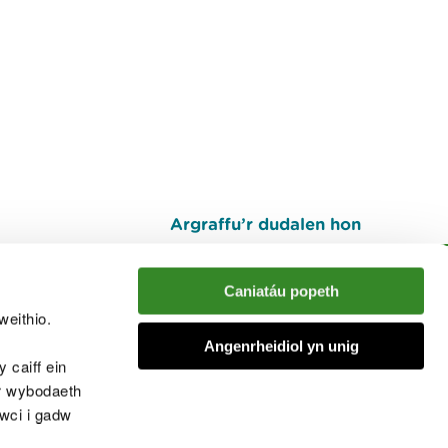
Argraffu’r dudalen hon
I fyny
Caniatáu popeth
weithio.
muno â'r sgwrs
Angenrheidiol yn unig
 caiff ein
’r wybodaeth
cwci i gadw