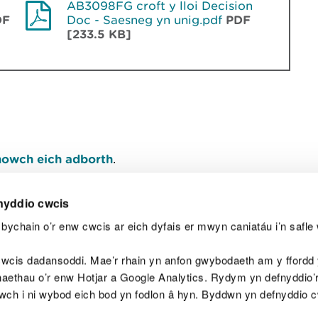
AB3098FG croft y lloi Decision
DF
Doc - Saesneg yn unig.pdf
PDF
[233.5 KB]
owch eich adborth
.
nyddio cwcis
bychain o’r enw cwcis ar eich dyfais er mwyn caniatáu i’n safle 
Y
wcis dadansoddi. Mae’r rhain yn anfon gwybodaeth am y ffordd y
anaethau o’r enw Hotjar a Google Analytics. Rydym yn defnyddio
ewch i ni wybod eich bod yn fodlon â hyn. Byddwn yn defnyddio 