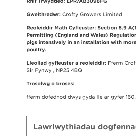
Rhif Trwydded: EPR/AB3098FG
G
weithredwr:
Crofty Growers Limited
Reoleiddir Math Cyfleuster: Section 6.9 A(
Permitting (England and Wales) Regulation
pigs intensively in an installation with mo
poultry.
Lleoliad gyfleuster a reoleiddir:
Fferm Croft
Sir Fynwy , NP25 4BQ
Trosolwg o broses:
fferm dofednod dwys gyda lle ar gyfer 160
Lawrlwythiadau dogfennau