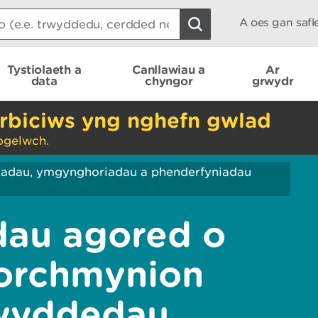
A oes gan saf
Tystiolaeth a
Canllawiau a
Ar
data
chyngor
grwydr
rbiciws yng nghefn gwlad
ogelwch.
iadau, ymgynghoriadau a phenderfyniadau
au agored o
 orchmynion
rwyddedau