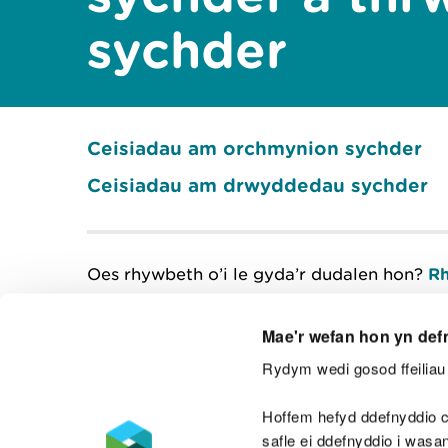
sychder
Ceisiadau am orchmynion sychder
Ceisiadau am drwyddedau sychder
Oes rhywbeth o’i le gyda’r dudalen hon?
Rh
Mae'r wefan hon yn def
Rydym wedi gosod ffeiliau 
Cysylltu â ni
Hoffem hefyd ddefnyddio c
safle ei ddefnyddio i was