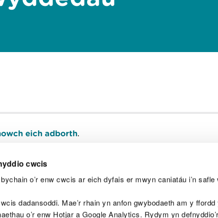
owch eich adborth
.
nyddio cwcis
bychain o’r enw cwcis ar eich dyfais er mwyn caniatáu i’n safle 
Y
wcis dadansoddi. Mae’r rhain yn anfon gwybodaeth am y ffordd y
anaethau o’r enw Hotjar a Google Analytics. Rydym yn defnyddio