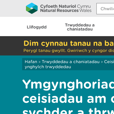
Search:
Trwyddedau a
Llifogydd
chaniatadau
Dim cynnau tanau na ba
Perygl tanau gwyllt. Gwiriwch y cyngor di
Hafan
Trwyddedau a chaniatadau
Ceis
>
>
ynghylch trwyddedau
Ymgynghoriad
ceisiadau am
sychder a th