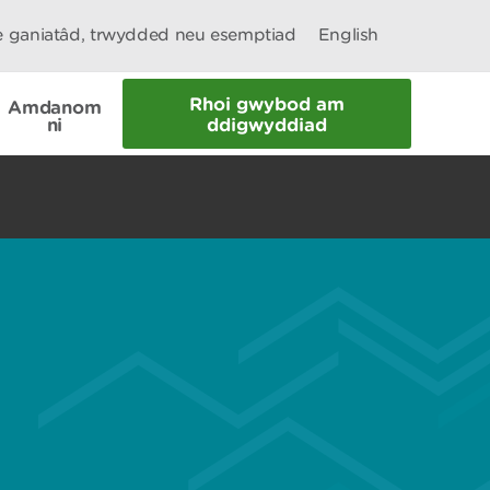
le ganiatâd, trwydded neu esemptiad
English
Rhoi gwybod am
Amdanom
ni
ddigwyddiad