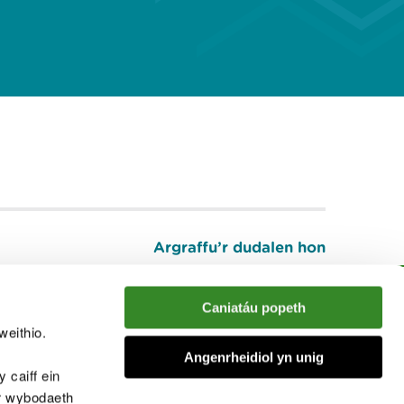
Argraffu’r dudalen hon
I fyny
Caniatáu popeth
weithio.
muno â'r sgwrs
Angenrheidiol yn unig
 caiff ein
’r wybodaeth