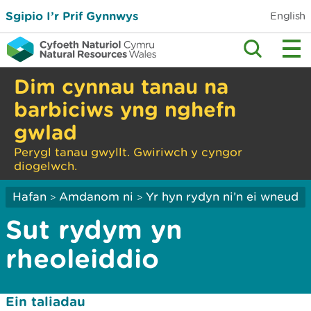
Sgipio I’r Prif Gynnwys
English
Dim cynnau tanau na
barbiciws yng nghefn
gwlad
Perygl tanau gwyllt. Gwiriwch y cyngor
diogelwch.
Hafan
Amdanom ni
Yr hyn rydyn ni’n ei wneud
>
>
Sut rydym yn
rheoleiddio
Ein taliadau