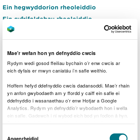
Ein hegwyddorion rheoleiddio
Ein cyfrifoldebau rheoleiddio
Lefelau’r gwasanaeth trwyddedu Cyfoeth
Naturiol Cymru
Safonau ein gwasanaeth rheoleiddio: yr hyn
Mae'r wefan hon yn defnyddio cwcis
y gallwch ei ddisgwyl gennym
Rydym wedi gosod ffeiliau bychain o’r enw cwcis ar
Cyfranogiad y cyhoedd: sut y gallwch
eich dyfais er mwyn caniatáu i’n safle weithio.
gymryd rhan yn ein hymgynghoriadau ar
drwyddedau
Hoffem hefyd ddefnyddio cwcis dadansoddi. Mae’r rhain
Cynllun Cyhoeddiadau Trwyddedu
yn anfon gwybodaeth am y ffordd y caiff ein safle ei
ddefnyddio i wasanaethau o’r enw Hotjar a Google
Sut rydym ni’n asesu’r modd mae
Analytics. Rydym yn defnyddio’r wybodaeth hon i wella
busnesau’n cydymffurfio
ein safle. Gadewch i ni wybod eich bod yn fodlon â hyn.
Sut rydym yn rheoleiddio safleoedd
Byddwn yn defnyddio cwci i gadw eich dewis.
niwclear
Dewis
Gellir
darllen mwy am ein cwcis
cyn i chi ddewis.
Angenrheidiol
Caniatâd