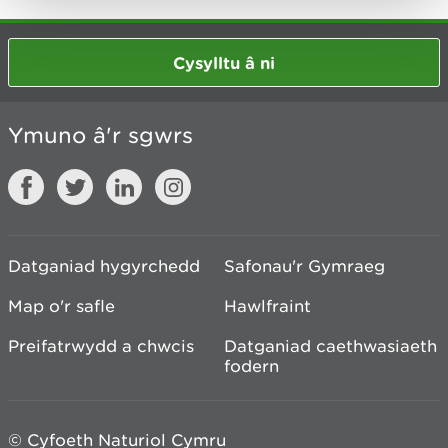
Cysylltu â ni
Ymuno â'r sgwrs
Datganiad hygyrchedd
Safonau'r Gymraeg
Map o'r safle
Hawlfraint
Preifatrwydd a chwcis
Datganiad caethwasiaeth
fodern
© Cyfoeth Naturiol Cymru