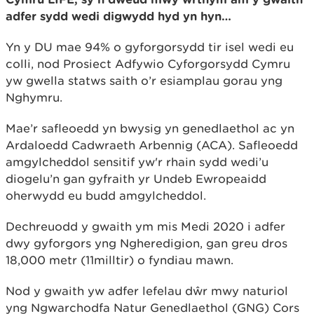
adfer sydd wedi digwydd hyd yn hyn…
Yn y DU mae 94% o gyforgorsydd tir isel wedi eu
colli, nod Prosiect Adfywio Cyforgorsydd Cymru
yw gwella statws saith o’r esiamplau gorau yng
Nghymru.
Mae’r safleoedd yn bwysig yn genedlaethol ac yn
Ardaloedd Cadwraeth Arbennig (ACA). Safleoedd
amgylcheddol sensitif yw'r rhain sydd wedi’u
diogelu’n gan gyfraith yr Undeb Ewropeaidd
oherwydd eu budd amgylcheddol.
Dechreuodd y gwaith ym mis Medi 2020 i adfer
dwy gyforgors yng Ngheredigion, gan greu dros
18,000 metr (11milltir) o fyndiau mawn.
Nod y gwaith yw adfer lefelau dŵr mwy naturiol
yng Ngwarchodfa Natur Genedlaethol (GNG) Cors