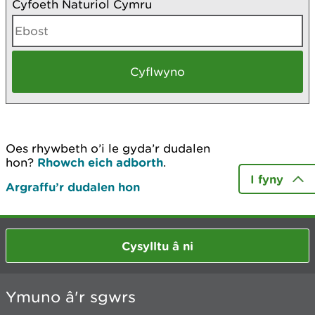
Cyfoeth Naturiol Cymru
Oes rhywbeth o’i le gyda’r dudalen
hon?
Rhowch eich adborth
.
I fyny
Argraffu’r dudalen hon
Cysylltu â ni
Ymuno â'r sgwrs