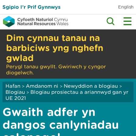
Sgipio I’r Prif Gynnwys
English
Dim cynnau tanau na
barbiciws yng nghefn
gwlad
Perygl tanau gwyllt. Gwiriwch y cyngor
diogelwch.
Hafan
Amdanom ni
Newyddion a blogiau
>
>
>
Blogiau
Blogiau prosiectau a ariannwyd gan yr
>
UE 2021
Gwaith adfer yn
dangos canlyniadau