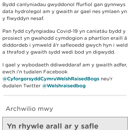
Bydd canlyniadau gwyddonol ffurfiol gan gynnwys
data hydrolegol am y gwaith ar gael nes ymlaen yn
y flwyddyn nesaf.
Pan fydd cyfyngiadau Covid-19 yn caniatáu bydd y
prosiect yn gwahodd cymdogion a phartïon eraill â
diddordeb i ymweld â'r safleoedd gwych hyn i weld
a thrafod y gwaith sydd wedi bod yn digwydd.
I gael y wybodaeth ddiweddaraf am y gwaith adfer,
ewch i'n tudalen Facebook
@CyforgorsyddCymruWelshRaisedBogs
neu'r
dudalen Twitter
@Welshraisedbog
Archwilio mwy
Yn rhywle arall ar y safle