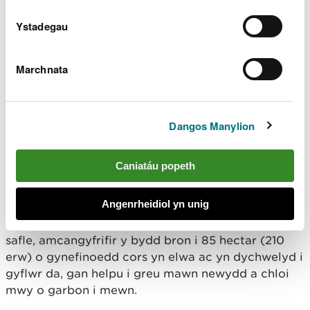
hinsawdd.
Ystadegau
Ym mis Medi crëwyd dros 12,875 metr (8 milltir) o
fyndiau mawn ar Gors Fochno. Yn ogystal â hyn,
Marchnata
crëwyd dros 5,790 metr (4 milltir) o fyndiau mawn
ar GNG Cors Caron ym mis Hydref.
Dangos Manylion
Yr amcan hirdymor gyda'r dull hwn yw sefydlogi
lefelau'r dŵr o fewn 5cm i arwyneb y gors am 95%
o'r amser. Ni ddylai lefelau’r dŵr ostwng yn is na
Caniatáu popeth
30cm o arwyneb y gors am y 5% o’r amser sy’n
weddill.
Angenrheidiol yn unig
Hyd yn hyn, drwy greu'r byndiau yma ar y ddau
safle, amcangyfrifir y bydd bron i 85 hectar (210
erw) o gynefinoedd cors yn elwa ac yn dychwelyd i
gyflwr da, gan helpu i greu mawn newydd a chloi
mwy o garbon i mewn.