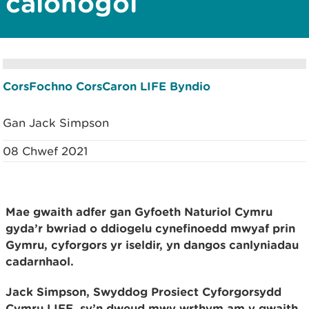
calonogol
CorsFochno
CorsCaron
LIFE
Byndio
Gan Jack Simpson
08 Chwef 2021
Mae gwaith adfer gan Gyfoeth Naturiol Cymru
gyda’r bwriad o ddiogelu cynefinoedd mwyaf prin
Gymru, cyforgors yr iseldir, yn dangos canlyniadau
cadarnhaol.
Jack Simpson, Swyddog Prosiect Cyforgorsydd
Cymru LIFE, sy’n dweud mwy wrthym am y gwaith