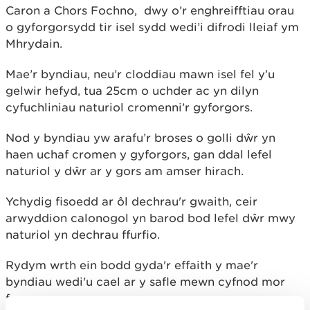
Caron a Chors Fochno, dwy o’r enghreifftiau orau
o gyforgorsydd tir isel sydd wedi’i difrodi lleiaf ym
Mhrydain.
Mae’r byndiau, neu’r cloddiau mawn isel fel y'u
gelwir hefyd, tua 25cm o uchder ac yn dilyn
cyfuchliniau naturiol cromenni’r gyforgors.
Nod y byndiau yw arafu’r broses o golli dŵr yn
haen uchaf cromen y gyforgors, gan ddal lefel
naturiol y dŵr ar y gors am amser hirach.
Ychydig fisoedd ar ôl dechrau'r gwaith, ceir
arwyddion calonogol yn barod bod lefel dŵr mwy
naturiol yn dechrau ffurfio.
Rydym wrth ein bodd gyda'r effaith y mae'r
byndiau wedi'u cael ar y safle mewn cyfnod mor
fyr.