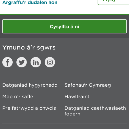
Argraffu’r dudalen hon
Cysylltu â ni
Ymuno â'r sgwrs
Datganiad hygyrchedd
Safonau'r Gymraeg
Map o'r safle
Hawlfraint
Preifatrwydd a chwcis
Datganiad caethwasiaeth
fodern