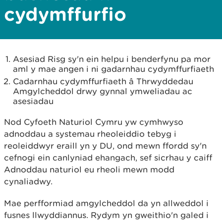
cydymffurfio
Asesiad Risg sy'n ein helpu i benderfynu pa mor
aml y mae angen i ni gadarnhau cydymffurfiaeth
Cadarnhau cydymffurfiaeth â Thrwyddedau
Amgylcheddol drwy gynnal ymweliadau ac
asesiadau
Nod Cyfoeth Naturiol Cymru yw cymhwyso
adnoddau a systemau rheoleiddio tebyg i
reoleiddwyr eraill yn y DU, ond mewn ffordd sy'n
cefnogi ein canlyniad ehangach, sef sicrhau y caiff
Adnoddau naturiol eu rheoli mewn modd
cynaliadwy.
Mae perfformiad amgylcheddol da yn allweddol i
fusnes llwyddiannus. Rydym yn gweithio'n galed i