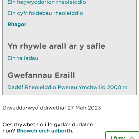
Ein hegwyddorion rheoleiddio
Ein cyfrifoldebau rheoleiddio
Rhagor
Yn rhywle arall ar y safle
Ein taliadau
Gwefannau Eraill
Deddf Rheoleiddio Pwerau Ymchwilio 2000
Diweddarwyd ddiwethaf 27 Meh 2023
Oes rhywbeth o’i le gyda’r dudalen
hon?
Rhowch eich adborth
.
I fyny