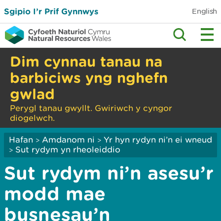
Sgipio I’r Prif Gynnwys
English
Dim cynnau tanau na
barbiciws yng nghefn
gwlad
Perygl tanau gwyllt. Gwiriwch y cyngor
diogelwch.
Hafan
Amdanom ni
Yr hyn rydyn ni’n ei wneud
>
>
Sut rydym yn rheoleiddio
>
Sut rydym ni’n asesu’r
modd mae
busnesau’n