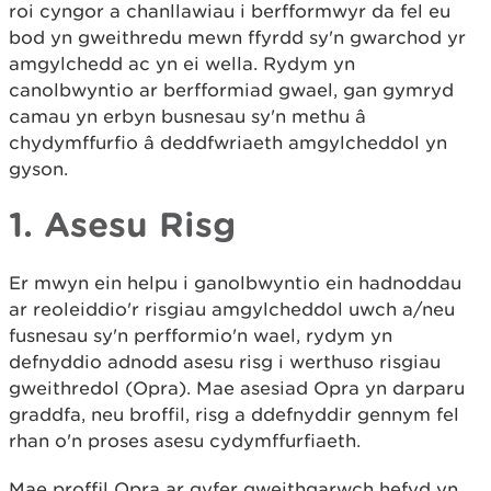
roi cyngor a chanllawiau i berfformwyr da fel eu
bod yn gweithredu mewn ffyrdd sy'n gwarchod yr
amgylchedd ac yn ei wella. Rydym yn
canolbwyntio ar berfformiad gwael, gan gymryd
camau yn erbyn busnesau sy'n methu â
chydymffurfio â deddfwriaeth amgylcheddol yn
gyson.
1. Asesu Risg
Er mwyn ein helpu i ganolbwyntio ein hadnoddau
ar reoleiddio'r risgiau amgylcheddol uwch a/neu
fusnesau sy'n perfformio'n wael, rydym yn
defnyddio adnodd asesu risg i werthuso risgiau
gweithredol (Opra). Mae asesiad Opra yn darparu
graddfa, neu broffil, risg a ddefnyddir gennym fel
rhan o'n proses asesu cydymffurfiaeth.
Mae proffil Opra ar gyfer gweithgarwch hefyd yn