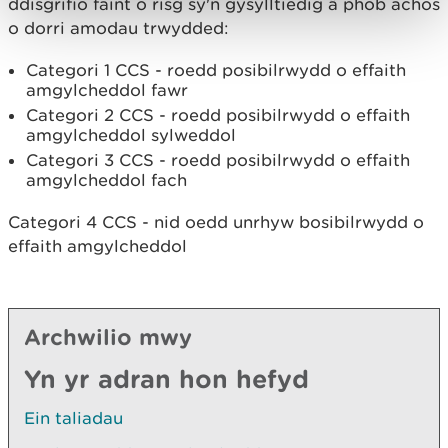
ddisgrifio faint o risg sy'n gysylltiedig â phob achos
o dorri amodau trwydded:
Categori 1 CCS - roedd posibilrwydd o effaith
amgylcheddol fawr
Categori 2 CCS - roedd posibilrwydd o effaith
amgylcheddol sylweddol
Categori 3 CCS - roedd posibilrwydd o effaith
amgylcheddol fach
Categori 4 CCS - nid oedd unrhyw bosibilrwydd o
effaith amgylcheddol
Archwilio mwy
Yn yr adran hon hefyd
Ein taliadau