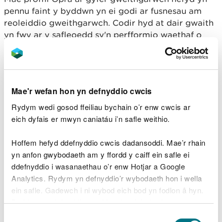
pennu faint y byddwn yn ei godi ar fusnesau am
reoleiddio gweithgarwch. Codir hyd at dair gwaith
yn fwy ar y safleoedd sy'n perfformio waethaf o
gymharu â safle tebyg sy'n perfformio'n dda. Mae
hyn yn adlewyrchu faint o ymdrech y mae'n rhaid i
ni ei gwneud er mwyn mynd i'r afael â'u
perfformiad gwael.
Mae'r wefan hon yn defnyddio cwcis
2. Sicrhau cydymffurfiaeth
Rydym wedi gosod ffeiliau bychain o’r enw cwcis ar
eich dyfais er mwyn caniatáu i’n safle weithio.
â Thrwyddedau
Amgylcheddol
Hoffem hefyd ddefnyddio cwcis dadansoddi. Mae’r rhain
yn anfon gwybodaeth am y ffordd y caiff ein safle ei
ddefnyddio i wasanaethau o’r enw Hotjar a Google
Er mwyn cofnodi manylion ein profion
Analytics. Rydym yn defnyddio’r wybodaeth hon i wella
cydymffurfiaeth â thrwyddedau amgylcheddol,
ein safle. Gadewch i ni wybod eich bod yn fodlon â hyn.
rydym yn defnyddio system TG o'r enw Cynllun
Byddwn yn defnyddio cwci i gadw eich dewis.
Dosbarthu Cydymffurfiaeth (CCS). Fe'i cymhwysir
Dewis
at bob sector busnes a reoleiddir o dan y