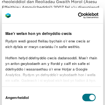
rheoleiddiol dan Reoliadau Gwaith Morol (Asesu
Effeithiau Amgylcheddol) 2007 fel y’u diwygiwyd
(y Rheoliadau Asesu Effeithiau Amgylcheddol) o
ran y prosiect uchod.
Yn unol â Rheoliad 10 y Rheoliadau Asesu Effeithiau
Mae'r wefan hon yn defnyddio cwcis
Amgylcheddol, mae Cyfoeth Naturiol Cymru wedi
penderfynu rhoi cymeradwyaeth reoleiddiol ar
Rydym wedi gosod ffeiliau bychain o’r enw cwcis ar
gyfer y prosiect yn amodol ar osod amodau.
eich dyfais er mwyn caniatáu i’n safle weithio.
Mae copi ysgrifenedig o’r penderfyniad rheoleiddio
Hoffem hefyd ddefnyddio cwcis dadansoddi. Mae’r rhain
ar gael i’r cyhoedd ar gofrestr gyhoeddus CNC
yn anfon gwybodaeth am y ffordd y caiff ein safle ei
https://publicregister.naturalresources.wales/
.
ddefnyddio i wasanaethau o’r enw Hotjar a Google
Gallwch chwilio am y dogfennau gan ddefnyddio’r
Analytics. Rydym yn defnyddio’r wybodaeth hon i wella
cyfeirnod cais CML1902. Yng ngoleuni’r sefyllfa
ein safle. Gadewch i ni wybod eich bod yn fodlon â hyn.
iechyd cyhoeddus gyfredol gyda golwg ar y
Byddwn yn defnyddio cwci i gadw eich dewis.
Coronavirus (COVID-19) ni fydd copi caled o’r cais
Dewis
a dogfennau ategol ar gael mewn lleoliad
Gellir
darllen mwy am ein cwcis
cyn i chi ddewis.
Angenrheidiol
Caniatâd
cyhoeddus ar hyn o bryd.