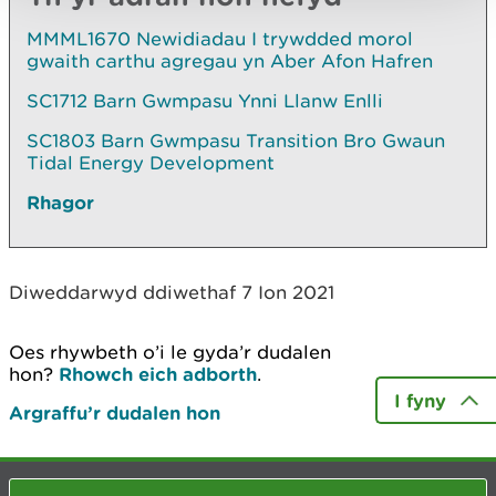
MMML1670 Newidiadau I trywdded morol
gwaith carthu agregau yn Aber Afon Hafren
SC1712 Barn Gwmpasu Ynni Llanw Enlli
SC1803 Barn Gwmpasu Transition Bro Gwaun
Tidal Energy Development
Rhagor
Diweddarwyd ddiwethaf 7 Ion 2021
Oes rhywbeth o’i le gyda’r dudalen
hon?
Rhowch eich adborth
.
I fyny
Argraffu’r dudalen hon