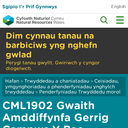
Sgipio I’r Prif Gynnwys
English
Dim cynnau tanau na
barbiciws yng nghefn
gwlad
Perygl tanau gwyllt. Gwiriwch y cyngor
diogelwch.
Hafan
Trwyddedau a chaniatadau
Ceisiadau,
>
>
ymgynghoriadau a phenderfyniadau ynghylch
trwyddedau
Penderfyniadau Trwyddedu morol
>
CML1902 Gwaith
Amddiffynfa Gerrig