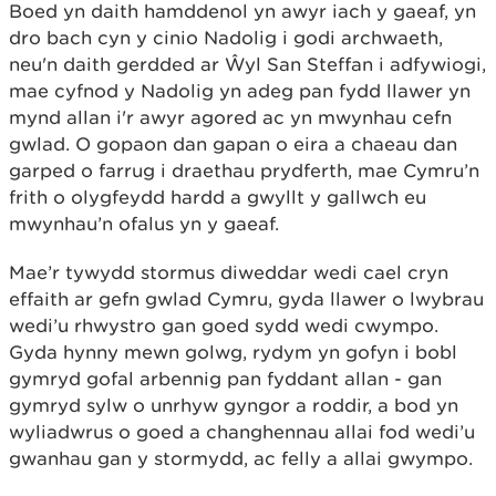
Boed yn daith hamddenol yn awyr iach y gaeaf, yn
dro bach cyn y cinio Nadolig i godi archwaeth,
neu'n daith gerdded ar Ŵyl San Steffan i adfywiogi,
mae cyfnod y Nadolig yn adeg pan fydd llawer yn
mynd allan i'r awyr agored ac yn mwynhau cefn
gwlad. O gopaon dan gapan o eira a chaeau dan
garped o farrug i draethau prydferth, mae Cymru’n
frith o olygfeydd hardd a gwyllt y gallwch eu
mwynhau’n ofalus yn y gaeaf.
Mae’r tywydd stormus diweddar wedi cael cryn
effaith ar gefn gwlad Cymru, gyda llawer o lwybrau
wedi’u rhwystro gan goed sydd wedi cwympo.
Gyda hynny mewn golwg, rydym yn gofyn i bobl
gymryd gofal arbennig pan fyddant allan - gan
gymryd sylw o unrhyw gyngor a roddir, a bod yn
wyliadwrus o goed a changhennau allai fod wedi’u
gwanhau gan y stormydd, ac felly a allai gwympo.