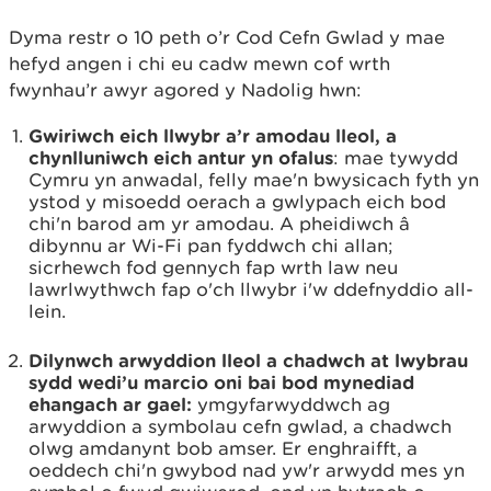
Dyma restr o 10 peth o’r Cod Cefn Gwlad y mae
hefyd angen i chi eu cadw mewn cof wrth
fwynhau’r awyr agored y Nadolig hwn:
Gwiriwch
eich llwybr a’r amodau lleol, a
chynlluniwch eich antur yn ofalus
: mae tywydd
Cymru yn anwadal, felly mae'n bwysicach fyth yn
ystod y misoedd oerach a gwlypach eich bod
chi'n barod am yr amodau. A pheidiwch â
dibynnu ar Wi-Fi pan fyddwch chi allan;
sicrhewch fod gennych fap wrth law neu
lawrlwythwch fap o'ch llwybr i'w ddefnyddio all-
lein.
Dilynwch arwyddion lleol a chadwch at lwybrau
sydd wedi’u marcio oni bai bod mynediad
ehangach ar gael:
ymgyfarwyddwch ag
arwyddion a symbolau cefn gwlad, a chadwch
olwg amdanynt bob amser. Er enghraifft, a
oeddech chi'n gwybod nad yw'r arwydd mes yn