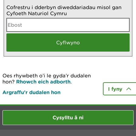
Cofrestru i dderbyn diweddariadau misol gan
Cyfoeth Naturiol Cymru
Oes rhywbeth o’i le gyda’r dudalen
hon?
Rhowch eich adborth
.
I fyny
Argraffu’r dudalen hon
Cysylltu â ni