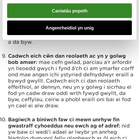
bwyd adref – mae hynny’n cynnwys cracers
Nadolig, sbwriel o’ch pecyn bwyd ar Ŵyl San
Caniatáu popeth
Steffan a’r oren o’ch hosan anrhegion.
Defnyddiwch finiau cyhoeddus neu ailgylchwch
Angenrheidiol yn unig
os gallwch chi; mae sbwriel yn difetha harddwch
cefn gwlad a gall fod yn beryglus i fywyd gwyllt
a da byw.
Cadwch eich cŵn dan reolaeth ac yn y golwg
bob amser:
mae cefn gwlad, parciau a’r arfordir
yn lleoedd gwych i fynd â’ch ci am ymarfer corff
ond mae angen ichi ystyried defnyddwyr eraill a
bywyd gwyllt. Cadwch eich ci dan reolaeth
effeithiol, ar dennyn, neu yn y golwg i sicrhau ei
fod yn cadw draw oddi wrth fywyd gwyllt, da
byw, ceffylau, ceirw a phobl eraill oni bai ei fod
yn cael ei alw draw.
Bagiwch a biniwch faw ci mewn unrhyw fin
gwastraff cyhoeddus neu ewch ag ef adref:
nid
yw baw ci wedi’i adael ar lwybr yn anrheg
Nadolig dymunol felly glanhewch ar ôl eich ci