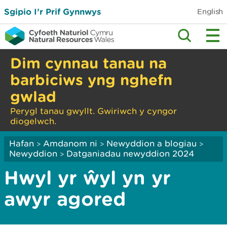
Sgipio I’r Prif Gynnwys
English
Dim cynnau tanau na
barbiciws yng nghefn
gwlad
Perygl tanau gwyllt. Gwiriwch y cyngor
diogelwch.
Hafan
Amdanom ni
Newyddion a blogiau
>
>
>
Newyddion
Datganiadau newyddion 2024
>
Hwyl yr ŵyl yn yr
awyr agored