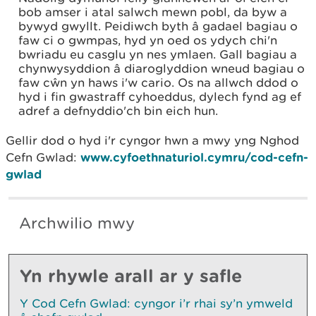
bob amser i atal salwch mewn pobl, da byw a
bywyd gwyllt. Peidiwch byth â gadael bagiau o
faw ci o gwmpas, hyd yn oed os ydych chi'n
bwriadu eu casglu yn nes ymlaen. Gall bagiau a
chynwysyddion â diaroglyddion wneud bagiau o
faw cŵn yn haws i'w cario. Os na allwch ddod o
hyd i fin gwastraff cyhoeddus, dylech fynd ag ef
adref a defnyddio'ch bin eich hun.
Gellir dod o hyd i'r cyngor hwn a mwy yng Nghod
Cefn Gwlad:
www.cyfoethnaturiol.cymru/cod-cefn-
gwlad
Archwilio mwy
Yn rhywle arall ar y safle
Y Cod Cefn Gwlad: cyngor i’r rhai sy’n ymweld