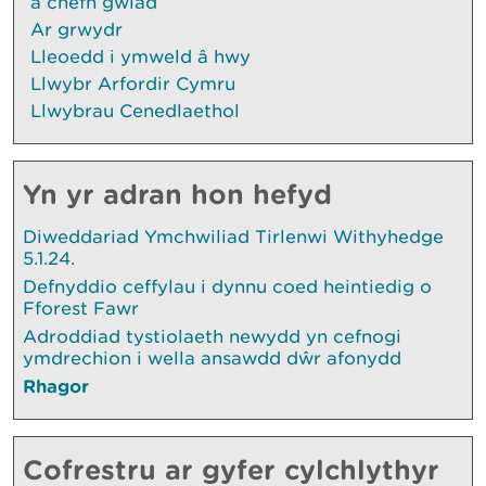
â chefn gwlad
Ar grwydr
Lleoedd i ymweld â hwy
Llwybr Arfordir Cymru
Llwybrau Cenedlaethol
Yn yr adran hon hefyd
Diweddariad Ymchwiliad Tirlenwi Withyhedge
5.1.24.
Defnyddio ceffylau i dynnu coed heintiedig o
Fforest Fawr
Adroddiad tystiolaeth newydd yn cefnogi
ymdrechion i wella ansawdd dŵr afonydd
Rhagor
Cofrestru ar gyfer cylchlythyr