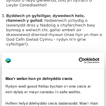
symbol o fwyd gwiwerod, ond yn hytrach o
Lwybr Cenedlaethol!
Byddwch yn gyfeillgar, dywedwch helo,
rhannwch y gofod:
lledaenwch ychydig o
lawenydd dros y Nadolig a chyfarchwch bwy
bynnag a welwch chi, gallai ambell air
drawsnewid diwrnod rhywun (mae hyn yn rhan o
God Cefn Gwlad Cymru - rydyn ni’n griw
cyfeillgar!).
Byddwch yn ystyriol i’r rhai sy’n byw yng nghefn
gwlad, yn gweithio ynddo ac yn ei fwynhau:
parchwch bawb a phopeth y dewch ar ei draws
yng nghefn gwlad, yn enwedig y ffermwyr sy’n
gweithio bob awr o’r dydd – hyd yn oed ar
Mae'r wefan hon yn defnyddio cwcis
Ddydd Nadolig.
Rydym wedi gosod ffeiliau bychain o’r enw cwcis ar
Gofalwch am fyd natur - peidiwch ag achosi
eich dyfais er mwyn caniatáu i’n safle weithio.
difrod nac aflonyddwch:
gadewch greigiau,
cerrig, planhigion a choed fel yr oeddent a
Hoffem hefyd ddefnyddio cwcis dadansoddi. Mae’r rhain
pheidiwch â tharfu ar fywyd gwyllt; mae hynny'n