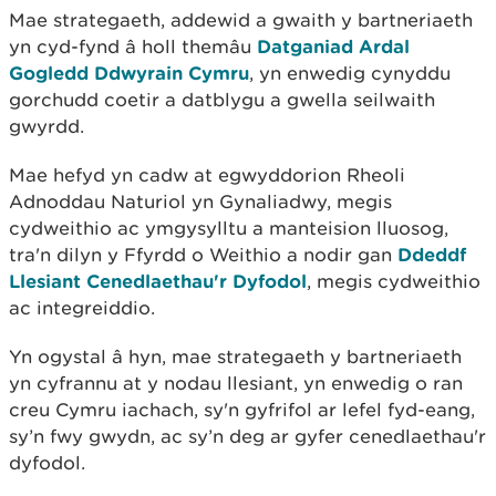
Mae strategaeth, addewid a gwaith y bartneriaeth
yn cyd-fynd â holl themâu
Datganiad Ardal
Gogledd Ddwyrain Cymru
, yn enwedig cynyddu
gorchudd coetir a datblygu a gwella seilwaith
gwyrdd.
Mae hefyd yn cadw at egwyddorion Rheoli
Adnoddau Naturiol yn Gynaliadwy, megis
cydweithio ac ymgysylltu a manteision lluosog,
tra'n dilyn y Ffyrdd o Weithio a nodir gan
Ddeddf
Llesiant Cenedlaethau'r Dyfodol
, megis cydweithio
ac integreiddio.
Yn ogystal â hyn, mae strategaeth y bartneriaeth
yn cyfrannu at y nodau llesiant, yn enwedig o ran
creu Cymru iachach, sy'n gyfrifol ar lefel fyd-eang,
sy’n fwy gwydn, ac sy’n deg ar gyfer cenedlaethau'r
dyfodol.