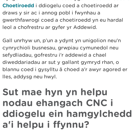
Choetiroedd
i ddiogelu coed a choetiroedd ar
draws y sir ac i annog pobl i fwynhau a
gwerthfawrogi coed a choetiroedd yn eu hardal
leol a chofrestru ar gyfer yr Addewid.
Gall unrhyw un, p’un a ydynt yn unigolion neu'n
cynrychioli busnesau, grwpiau cymunedol neu
sefydliadau, gofrestru i'r addewid a chael
diweddariadau ar sut y gallant gymryd rhan, o
blannu coed i gysylltu â choed a'r awyr agored er
lles, addysg neu hwyl.
Sut mae hyn yn helpu
nodau ehangach CNC i
ddiogelu ein hamgylchedd
a'i helpu i ffynnu?