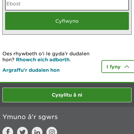
Oes rhywbeth o’i le gyda’r dudalen
hon?
Rhowch eich adborth
.
I fyny
Argraffu’r dudalen hon
Cysylltu â ni
Ymuno â'r sgwrs