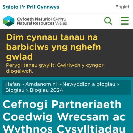
Sgipio I’r Prif Gynnwys
English
Dim cynnau tanau na
barbiciws yng nghefn
gwlad
Perygl tanau gwyllt. Gwiriwch y cyngor
diogelwch.
Hafan
Amdanom ni
Newyddion a blogiau
>
>
>
Blogiau
Blogiau 2024
>
Cefnogi Partneriaeth
Coedwig Wrecsam ac
Wythnos Cysylltiadau