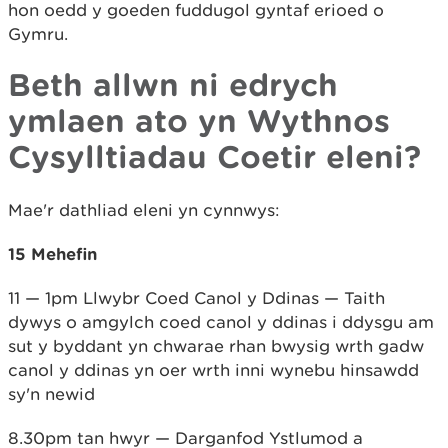
hon oedd y goeden fuddugol gyntaf erioed o
Gymru.
Beth allwn ni edrych
ymlaen ato yn Wythnos
Cysylltiadau Coetir eleni?
Mae'r dathliad eleni yn cynnwys:
15 Mehefin
11 — 1pm Llwybr Coed Canol y Ddinas — Taith
dywys o amgylch coed canol y ddinas i ddysgu am
sut y byddant yn chwarae rhan bwysig wrth gadw
canol y ddinas yn oer wrth inni wynebu hinsawdd
sy'n newid
8.30pm tan hwyr — Darganfod Ystlumod a