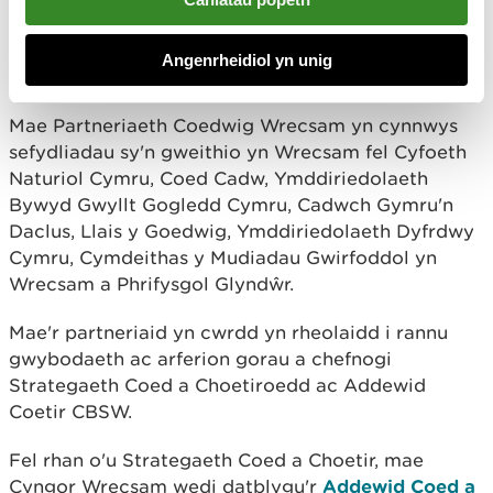
Wrecsam, gyda chefnogaeth Cronfa Coed Brys
Coed Cadw, a ddyfarnwyd i Gyngor Bwrdeistref
Angenrheidiol yn unig
Sirol Wrecsam (CBSW).
Mae Partneriaeth Coedwig Wrecsam yn cynnwys
sefydliadau sy'n gweithio yn Wrecsam fel Cyfoeth
Naturiol Cymru, Coed Cadw, Ymddiriedolaeth
Bywyd Gwyllt Gogledd Cymru, Cadwch Gymru'n
Daclus, Llais y Goedwig, Ymddiriedolaeth Dyfrdwy
Cymru, Cymdeithas y Mudiadau Gwirfoddol yn
Wrecsam a Phrifysgol Glyndŵr.
Mae'r partneriaid yn cwrdd yn rheolaidd i rannu
gwybodaeth ac arferion gorau a chefnogi
Strategaeth Coed a Choetiroedd ac Addewid
Coetir CBSW.
Fel rhan o'u Strategaeth Coed a Choetir, mae
Cyngor Wrecsam wedi datblygu'r
Addewid Coed a