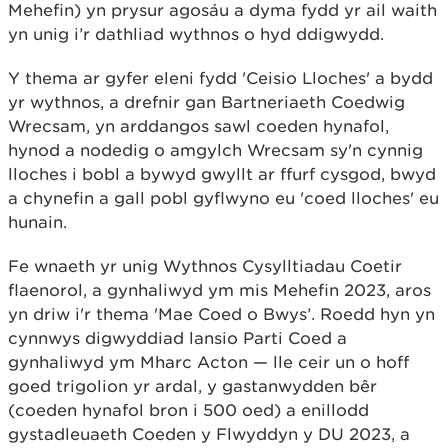
Mehefin) yn prysur agosáu a dyma fydd yr ail waith
yn unig i’r dathliad wythnos o hyd ddigwydd.
Y thema ar gyfer eleni fydd 'Ceisio Lloches' a bydd
yr wythnos, a drefnir gan Bartneriaeth Coedwig
Wrecsam, yn arddangos sawl coeden hynafol,
hynod a nodedig o amgylch Wrecsam sy'n cynnig
lloches i bobl a bywyd gwyllt ar ffurf cysgod, bwyd
a chynefin a gall pobl gyflwyno eu 'coed lloches' eu
hunain.
Fe wnaeth yr unig Wythnos Cysylltiadau Coetir
flaenorol, a gynhaliwyd ym mis Mehefin 2023, aros
yn driw i'r thema 'Mae Coed o Bwys’. Roedd hyn yn
cynnwys digwyddiad lansio Parti Coed a
gynhaliwyd ym Mharc Acton — lle ceir un o hoff
goed trigolion yr ardal, y gastanwydden bêr
(coeden hynafol bron i 500 oed) a enillodd
gystadleuaeth Coeden y Flwyddyn y DU 2023, a