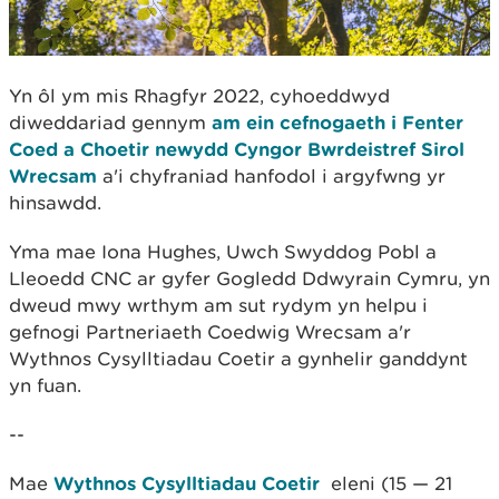
Yn ôl ym mis Rhagfyr 2022, cyhoeddwyd
diweddariad gennym
am ein cefnogaeth i Fenter
Coed a Choetir newydd Cyngor Bwrdeistref Sirol
Wrecsam
a'i chyfraniad hanfodol i argyfwng yr
hinsawdd.
Yma mae Iona Hughes, Uwch Swyddog Pobl a
Lleoedd CNC ar gyfer Gogledd Ddwyrain Cymru, yn
dweud mwy wrthym am sut rydym yn helpu i
gefnogi Partneriaeth Coedwig Wrecsam a'r
Wythnos Cysylltiadau Coetir a gynhelir ganddynt
yn fuan.
--
Mae
Wythnos Cysylltiadau Coetir
eleni (15 — 21