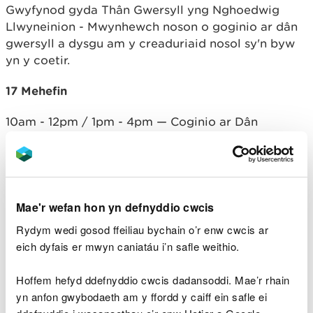
Gwyfynod gyda Thân Gwersyll yng Nghoedwig
Llwyneinion - Mwynhewch noson o goginio ar dân
gwersyll a dysgu am y creaduriaid nosol sy'n byw
yn y coetir.
17 Mehefin
10am - 12pm / 1pm - 4pm — Coginio ar Dân
Gwersyll ym Mharc Gwledig Dyfroedd Alun.
Ymunwch â Woodland Classroom am ddiwrnod o
goginio ar dân gwersyll i ddysgu sut mae coed a
choetiroedd yn ffynhonnell fwyd werthfawr i bobl a
bywyd gwyllt.
Mae'r wefan hon yn defnyddio cwcis
Rydym wedi gosod ffeiliau bychain o’r enw cwcis ar
18 Mehefin
eich dyfais er mwyn caniatáu i’n safle weithio.
2 — 4pm Sgwrs am Goed Hynafol yn Nhŷ Pawb -
Hoffem hefyd ddefnyddio cwcis dadansoddi. Mae’r rhain
bydd Brian Palmer o Coed Cadw yn rhoi sgwrs am
yn anfon gwybodaeth am y ffordd y caiff ein safle ei
bwysigrwydd Coed Hynafol a pham eu bod yn