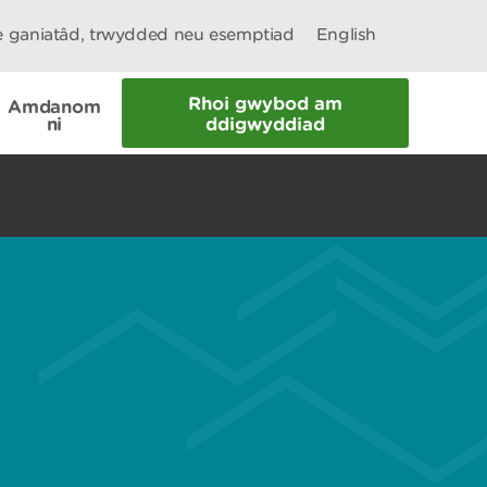
le ganiatâd, trwydded neu esemptiad
English
Rhoi gwybod am
Amdanom
ni
ddigwyddiad