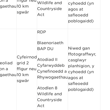
on a
ffigur neu
Wildlife and
cyhoedd (yn
gaethau
10 km
Countryside
agos at
sgwâr
Act
safleoedd
poblogaidd)
RDP
Blaenoriaeth
Niwed gan
BAP DU
ffotograffwyr,
Cyfeirnod
Atodiad II
casglwyr
eoliad
grid 2
Cyfarwyddeb
planhigion, y
on a
ffigur neu
Cynefinoedd a
cyhoedd (yn
gaethau
10 km
Rhywogaethau
agos at
sgwâr
safleoedd
Atodlen 8
poblogaidd)
Wildlife and
Countryside
Act