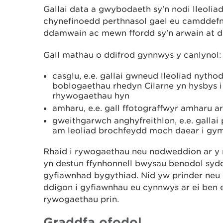
Gallai data a gwybodaeth sy'n nodi lleoli
chynefinoedd perthnasol gael eu camddefn
ddamwain ac mewn ffordd sy'n arwain at d
Gall mathau o ddifrod gynnwys y canlynol:
casglu, e.e. gallai gwneud lleoliad nyth
boblogaethau rhedyn Cilarne yn hysbys i 
rhywogaethau hyn
amharu, e.e. gall ffotograffwyr amharu a
gweithgarwch anghyfreithlon, e.e. galla
am leoliad brochfeydd moch daear i gy
Rhaid i rywogaethau neu nodweddion ar y r
yn destun ffynhonnell bwysau benodol sydd
gyfiawnhad bygythiad. Nid yw prinder neu 
ddigon i gyfiawnhau eu cynnwys ar ei ben e
rywogaethau prin.
Graddfa ofodol