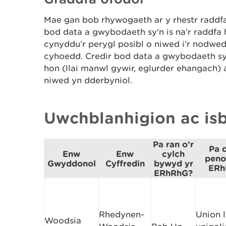
Mae gan bob rhywogaeth ar y rhestr raddfa 
bod data a gwybodaeth sy'n is na’r raddfa 
cynyddu’r perygl posibl o niwed i’r nodwedd
cyhoedd. Credir bod data a gwybodaeth sy
hon (llai manwl gywir, eglurder ehangach) ar
niwed yn dderbyniol.
Uwchblanhigion ac isb
Pa ran o’r
Pa 
Enw
Enw
cylch
peno
Gwyddonol
Cyffredin
bywyd yr
ERh
ERhRhG?
Rhedynen-
Union l
Woodsia