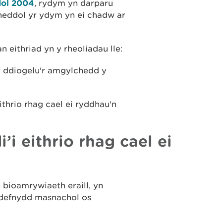
ol 2004
, rydym yn darparu
eddol yr ydym yn ei chadw ar
 eithriad yn y rheoliadau lle:
ar ddiogelu'r amgylchedd y
thrio rhag cael ei ryddhau'n
’i eithrio rhag cael ei
bioamrywiaeth eraill, yn
ddefnydd masnachol os