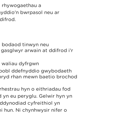
ad rhywogaethau a
yddio'n bwrpasol neu ar
difrod.
od bodaod tinwyn neu
gasglwyr arwain at ddifrod i'r
r waliau dyfrgwn
i pobl ddefnyddio gwybodaeth
mryd rhan mewn baetio brochod
hestrau hyn o eithriadau fod
 yn eu peryglu. Gelwir hyn yn
ddynodiad cyfreithiol yn
i hun. Ni chynhwysir nifer o