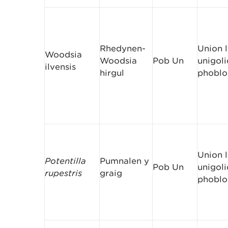
Rhedynen-
Union l
Woodsia
Woodsia
Pob Un
unigoli
ilvensis
hirgul
phoblo
Union l
Potentilla
Pumnalen y
Pob Un
unigoli
rupestris
graig
phoblo