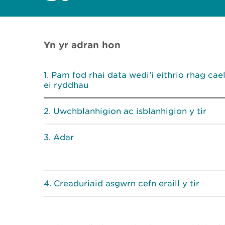
Yn yr adran hon
Pam fod rhai data wedi’i eithrio rhag cae
ei ryddhau
Uwchblanhigion ac isblanhigion y tir
Adar
Creaduriaid asgwrn cefn eraill y tir