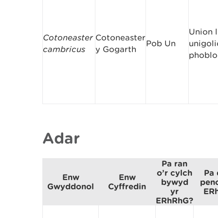
Union l
Cotoneaster
Cotoneaster
Pob Un
unigoli
cambricus
y Gogarth
phoblo
Adar
Pa ran
o’r cylch
Pa 
Enw
Enw
bywyd
peno
Gwyddonol
Cyffredin
yr
ER
ERhRhG?