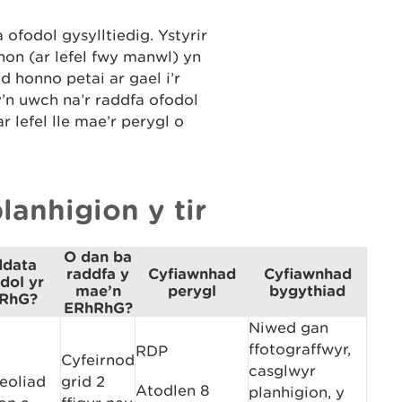
ofodol gysylltiedig. Ystyrir
hon (ar lefel fwy manwl) yn
 honno petai ar gael i’r
’n uwch na’r raddfa ofodol
 lefel lle mae’r perygl o
lanhigion y tir
O dan ba
ddata
raddfa y
Cyfiawnhad
Cyfiawnhad
dol yr
mae’n
perygl
bygythiad
RhG?
ERhRhG?
Niwed gan
ffotograffwyr,
RDP
Cyfeirnod
casglwyr
eoliad
grid 2
Atodlen 8
planhigion, y