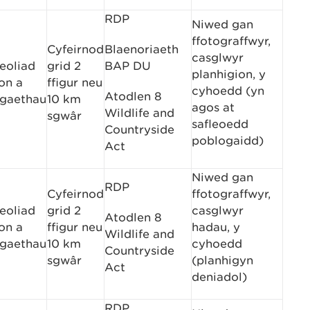
RDP
Niwed gan
ffotograffwyr,
Cyfeirnod
Blaenoriaeth
casglwyr
eoliad
grid 2
BAP DU
planhigion, y
on a
ffigur neu
cyhoedd (yn
Atodlen 8
gaethau
10 km
agos at
Wildlife and
sgwâr
safleoedd
Countryside
poblogaidd)
Act
Niwed gan
RDP
Cyfeirnod
ffotograffwyr,
eoliad
grid 2
casglwyr
Atodlen 8
on a
ffigur neu
hadau, y
Wildlife and
gaethau
10 km
cyhoedd
Countryside
sgwâr
(planhigyn
Act
deniadol)
RDP