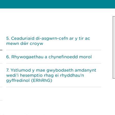
l
Ceaduriaid di-asgwrn-cefn ar y tir ac
mewn dŵr croyw
Rhywogaethau a chynefinoedd morol
Ystlumod y mae gwybodaeth amdanynt
wedi’i hesemptio rhag ei rhyddhau’n
gyffredinol (ERhRhG)