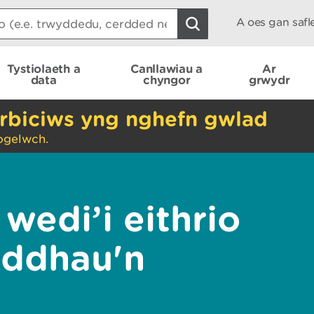
A oes gan saf
Tystiolaeth a
Canllawiau a
Ar
data
chyngor
grwydr
rbiciws yng nghefn gwlad
ogelwch.
wedi’i eithrio
ryddhau'n