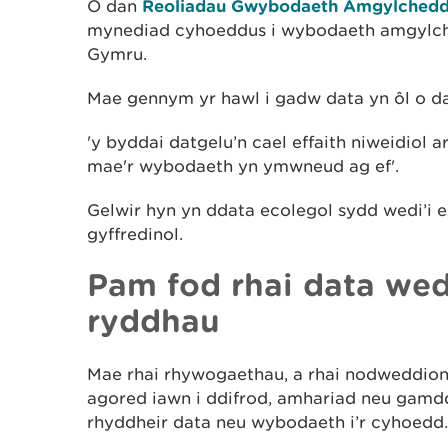
O dan
Reoliadau Gwybodaeth Amgylchedd
mynediad cyhoeddus i wybodaeth amgylch
Gymru.
Mae gennym yr hawl i gadw data yn ôl o dan
'y byddai datgelu’n cael effaith niweidiol 
mae'r wybodaeth yn ymwneud ag ef'.
Gelwir hyn yn ddata ecolegol sydd wedi’i ei
gyffredinol.
Pam fod rhai data wedi
ryddhau
Mae rhai rhywogaethau, a rhai nodweddion 
agored iawn i ddifrod, amhariad neu gam
rhyddheir data neu wybodaeth i’r cyhoedd.