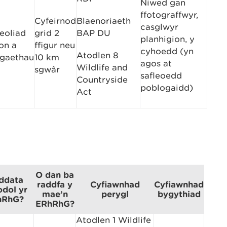
Niwed gan
ffotograffwyr,
Cyfeirnod
Blaenoriaeth
casglwyr
eoliad
grid 2
BAP DU
planhigion, y
on a
ffigur neu
cyhoedd (yn
Atodlen 8
gaethau
10 km
agos at
Wildlife and
sgwâr
safleoedd
Countryside
poblogaidd)
Act
O dan ba
ddata
raddfa y
Cyfiawnhad
Cyfiawnhad
dol yr
mae’n
perygl
bygythiad
hRhG?
ERhRhG?
Atodlen 1 Wildlife