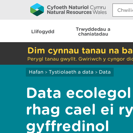
Search:
Trwyddedau a
Llifogydd
chaniatadau
Dim cynnau tanau na ba
Perygl tanau gwyllt. Gwiriwch y cyngor di
Hafan
Tystiolaeth a data
Data
>
>
Data ecolegol 
rhag cael ei 
gyffredinol