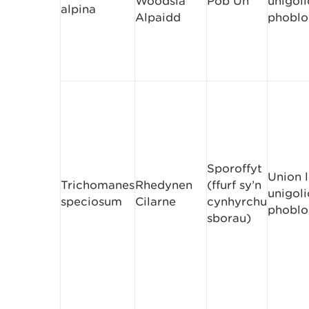
Woodsia
Pob Un
unigoli
alpina
Alpaidd
phoblo
Sporoffyt
Union l
Trichomanes
Rhedynen
(ffurf sy’n
unigoli
speciosum
Cilarne
cynhyrchu
phoblo
sborau)