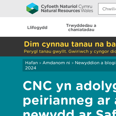
Search:
Trwyddedau a
Llifogydd
chaniatadau
Dim cynnau tanau na ba
Perygl tanau gwyllt. Gwiriwch y cyngor di
Hafan
Amdanom ni
Newyddion a blog
>
>
2024
CNC yn adoly
peirianneg ar 
newydd ar Saf