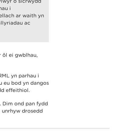
ylwyr o sicrwydd
hau i
llach ar waith yn
llyriadau ac
 ôl ei gwblhau,
 RML yn parhau i
au eu bod yn dangos
 effeithiol.
. Dim ond pan fydd
m unrhyw drosedd