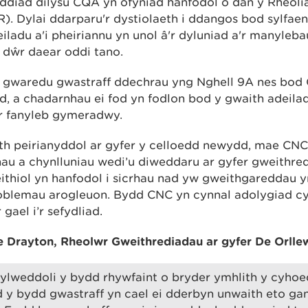
ddiad dilysu CQA yn ofyniad hanfodol o dan y Rheol
 Dylai ddarparu'r dystiolaeth i ddangos bod sylfaen 
iladu a'i pheiriannu yn unol â'r dyluniad a'r manyleb
'r dŵr daear oddi tano.
h gwaredu gwastraff ddechrau yng Nghell 9A nes bod
d, a chadarnhau ei fod yn fodlon bod y gwaith adeila
a’r fanyleb gymeradwy.
ith peirianyddol ar gyfer y celloedd newydd, mae CNC
u a chynlluniau wedi’u diweddaru ar gyfer gweithred
feithiol yn hanfodol i sicrhau nad yw gweithgareddau yn
oblemau arogleuon. Bydd CNC yn cynnal adolygiad cyso
gael i’r sefydliad.
 Drayton, Rheolwr Gweithrediadau ar gyfer De Orlle
ylweddoli y bydd rhywfaint o bryder ymhlith y cyhoe
 y bydd gwastraff yn cael ei dderbyn unwaith eto gan