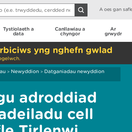
A oes gan saf
Tystiolaeth a
Canllawiau a
Ar
data
chyngor
grwydr
rbiciws yng nghefn gwlad
ogelwch.
iau
Newyddion
Datganiadau newyddion
>
>
gu adroddiad
adeiladu cell
le Tirlenwi