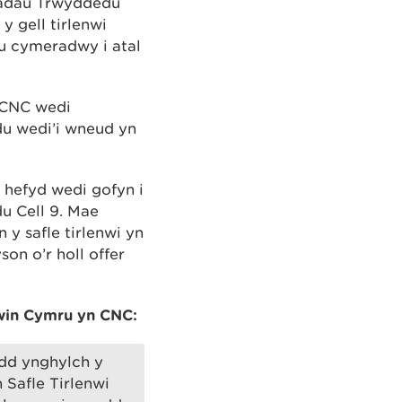
iadau Trwyddedu
y gell tirlenwi
au cymeradwy i atal
 CNC wedi
du wedi’i wneud yn
 hefyd wedi gofyn i
u Cell 9. Mae
 y safle tirlenwi yn
n o’r holl offer
win Cymru yn CNC:
dd ynghylch y
 Safle Tirlenwi