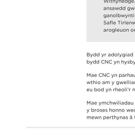
Withyhedge.
ansawdd gwai
ganolbwyntio
Safle Tirlen
arogleuon od
Bydd yr adolygiad 
bydd CNC yn hysbys
Mae CNC yn parhau 
wthio am y gwellia
eu bod yn rheoli'r 
Mae ymchwiliadau 
y broses honno wed
mewn perthynas â 