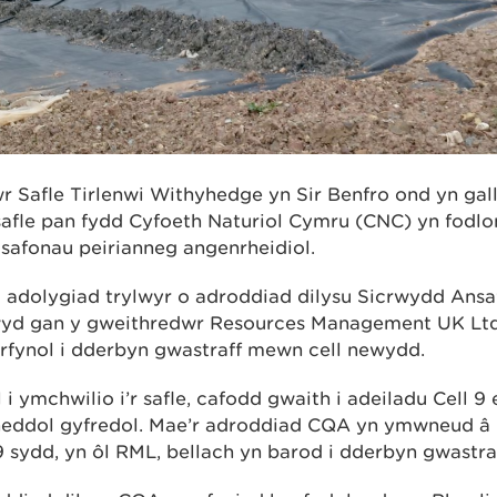
r Safle Tirlenwi Withyhedge yn Sir Benfro ond yn gal
safle pan fydd Cyfoeth Naturiol Cymru (CNC) yn fodlon
r safonau peirianneg angenrheidiol.
 adolygiad trylwyr o adroddiad dilysu Sicrwydd Ans
yd gan y gweithredwr Resources Management UK Ltd 
fynol i dderbyn gwastraff mewn cell newydd.
i ymchwilio i’r safle, cafodd gwaith i adeiladu Cell 9
ddol gyfredol. Mae’r adroddiad CQA yn ymwneud â Ch
 9 sydd, yn ôl RML, bellach yn barod i dderbyn gwastraf