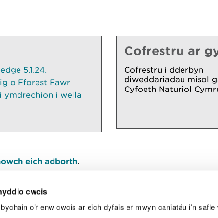
Cofrestru ar gy
dge 5.1.24.
Cofrestru i dderbyn
diweddariadau misol g
ig o Fforest Fawr
Cyfoeth Naturiol Cymr
 ymdrechion i wella
owch eich adborth
.
nyddio cwcis
bychain o’r enw cwcis ar eich dyfais er mwyn caniatáu i’n safle 
Y