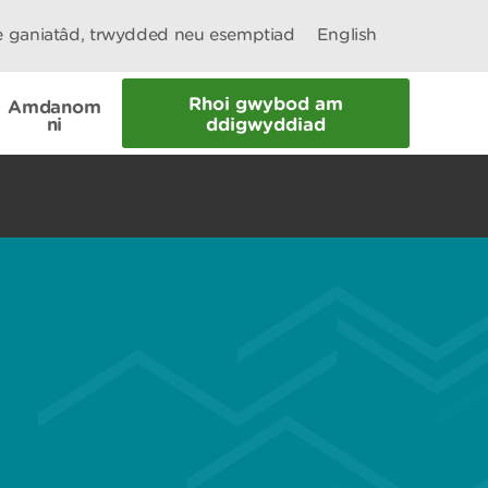
le ganiatâd, trwydded neu esemptiad
English
Rhoi gwybod am
Amdanom
ni
ddigwyddiad