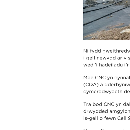
Ni fydd gweithredw
i gell newydd ar y 
wedi’i hadeiladu i’
Mae CNC yn cynnal
(CQA) a dderbyniw
cymeradwyaeth der
Tra bod CNC yn dal 
drwydded amgylche
is-gell o fewn Cell