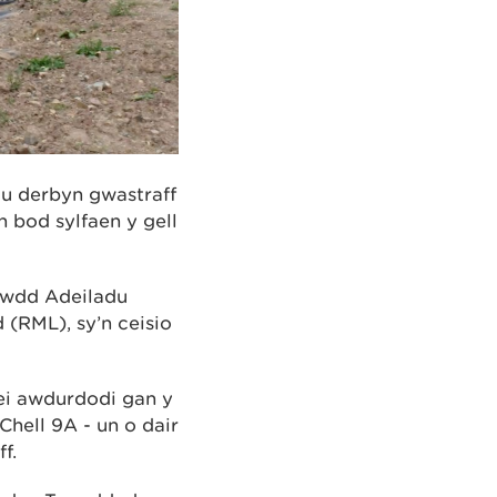
lu derbyn gwastraff
 bod sylfaen y gell
awdd Adeiladu
(RML), sy’n ceisio
 ei awdurdodi gan y
ell 9A - un o dair
f.