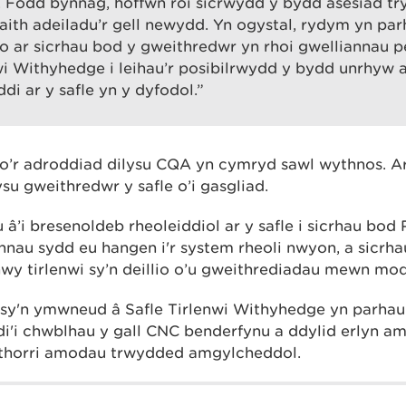
 Fodd bynnag, hoffwn roi sicrwydd y bydd asesiad tr
th adeiladu’r gell newydd. Yn ogystal, rydym yn par
 ar sicrhau bod y gweithredwr yn rhoi gwelliannau pe
wi Withyhedge i leihau’r posibilrwydd y bydd unrhyw a
di ar y safle yn y dyfodol.”
o’r adroddiad dilysu CQA yn cymryd sawl wythnos. Ar
u gweithredwr y safle o’i gasgliad.
â’i bresenoldeb rheoleiddiol ar y safle i sicrhau bod
nnau sydd eu hangen i'r system rheoli nwyon, a sicrh
nwy tirlenwi sy’n deillio o’u gweithrediadau mewn modd
sy'n ymwneud â Safle Tirlenwi Withyhedge yn parhau
i'i chwblhau y gall CNC benderfynu a ddylid erlyn a
thorri amodau trwydded amgylcheddol.