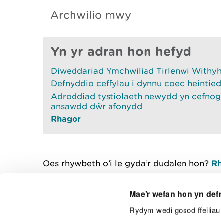
Archwilio mwy
Yn yr adran hon hefyd
Diweddariad Ymchwiliad Tirlenwi Withyhe
Defnyddio ceffylau i dynnu coed heintied
Adroddiad tystiolaeth newydd yn cefnogi
ansawdd dŵr afonydd
Rhagor
Oes rhywbeth o’i le gyda’r dudalen hon?
Rh
Mae'r wefan hon yn def
Rydym wedi gosod ffeiliau 
Cysylltu â ni