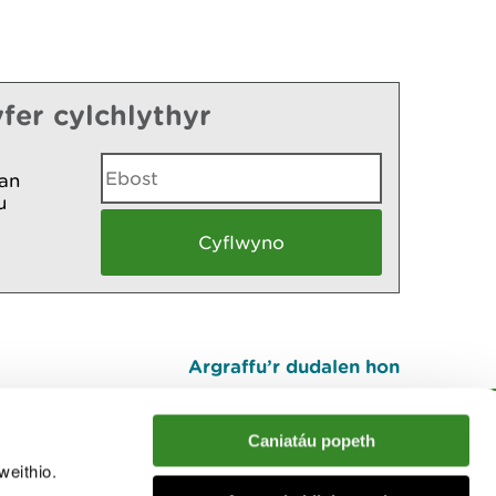
fer cylchlythyr
an
u
Argraffu’r dudalen hon
I fyny
Caniatáu popeth
weithio.
muno â'r sgwrs