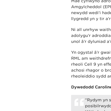
Mae cyflwyno adro
Amgylcheddol (EPR).
newydd wedi'i hade
llygredd yn y tir a
Ni all unrhyw wait
adolygu’r adroddia
unol â’r dyluniad 
Yn ogystal â’r gwa
RML am weithdrefna
rheoli Cell 9 yn ef
achosi rhagor o br
rheoleiddio sydd ar 
Dywedodd Caroline
“Rydym yn s
posibilrwydd