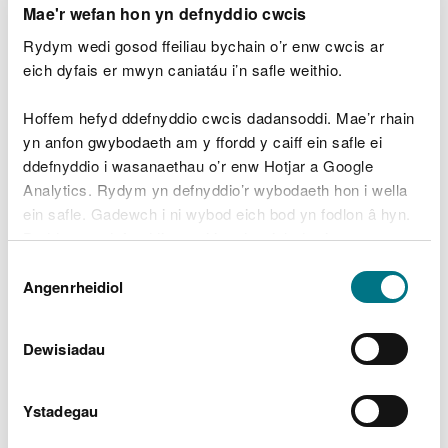
Mae'r wefan hon yn defnyddio cwcis
Adroddiad Perfformiad
Rydym wedi gosod ffeiliau bychain o’r enw cwcis ar
Amgylcheddol Blynyddol Ar Gyfer
eich dyfais er mwyn caniatáu i’n safle weithio.
Dŵr Cymru 2023
PDF [412.6 KB]
Adroddiad Perfformiad
Hoffem hefyd ddefnyddio cwcis dadansoddi. Mae’r rhain
Amgylcheddol Blynyddol Ar Gyfer
yn anfon gwybodaeth am y ffordd y caiff ein safle ei
Dŵr Cymru 2022
PDF [504.6 KB]
ddefnyddio i wasanaethau o’r enw Hotjar a Google
Analytics. Rydym yn defnyddio’r wybodaeth hon i wella
Dcww Performance Report 2022
English Final
PDF [466.5 KB]
ein safle. Gadewch i ni wybod eich bod yn fodlon â hyn.
Byddwn yn defnyddio cwci i gadw eich dewis.
Dewis
Adroddiad perfformiad
Gellir
darllen mwy am ein cwcis
cyn i chi ddewis.
Angenrheidiol
Caniatâd
amgylcheddol blynyddol ar gyfer
Dŵr Cymru 2021
PDF [264.7 KB]
Dewisiadau
Adroddiad Perfformiad Blynyddol ar
gyfer Dŵr Cymru 2020
PDF [301.7
KB]
Ystadegau
Adroddiad Perfformiad Blynyddol Ar