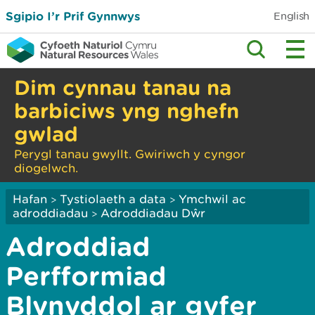
Sgipio I’r Prif Gynnwys
English
Dim cynnau tanau na
barbiciws yng nghefn
gwlad
Perygl tanau gwyllt. Gwiriwch y cyngor
diogelwch.
Hafan
Tystiolaeth a data
Ymchwil ac
>
>
adroddiadau
Adroddiadau Dŵr
>
Adroddiad
Perfformiad
Blynyddol ar gyfer