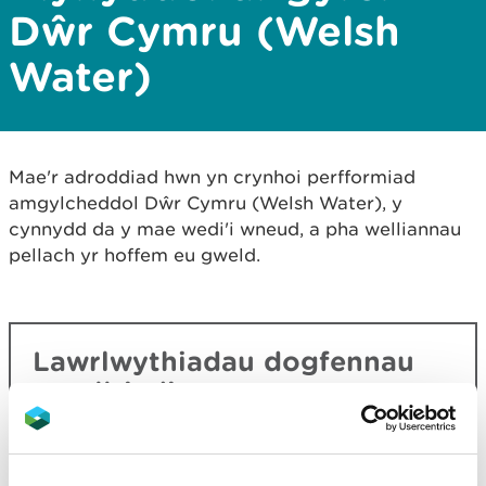
Dŵr Cymru (Welsh
Water)
Mae'r adroddiad hwn yn crynhoi perfformiad
amgylcheddol Dŵr Cymru (Welsh Water), y
cynnydd da y mae wedi'i wneud, a pha welliannau
pellach yr hoffem eu gweld.
Lawrlwythiadau dogfennau
cysylltiedig
Adroddiad Perfformiad
Amgylcheddol Blynyddol Ar Gyfer
Dŵr Cymru 2024
PDF [507.5 KB]