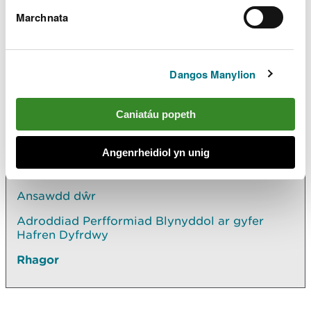
Gyfer Dŵr Cymru (Welsh Water)
Marchnata
2019
PDF [334.6 KB]
Dangos Manylion
Archwilio mwy
Caniatáu popeth
Yn yr adran hon hefyd
Angenrheidiol yn unig
Cynlluniau rheoli basn afon
Ansawdd dŵr
Adroddiad Perfformiad Blynyddol ar gyfer
Hafren Dyfrdwy
Rhagor