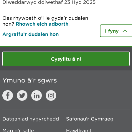
Diweddarwyd ddiwethaf 23 Hyd 2025
Oes rhywbeth o’i le gyda’r dudalen
hon?
Rhowch eich adborth
.
I fyny
Argraffu’r dudalen hon
Cysylltu â ni
Ymuno â'r sgwrs
Datganiad hygyrchedd
Safonau'r Gymraeg
Map o'r safle
Hawlfraint