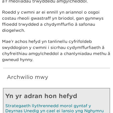
â’r rheoliadau trwyddedu amgylcheddol.
Roedd y cwmni ar ei ennill yn ariannol o osgoi
costau rheoli gwastraff yn briodol, gan gynnwys
ffioedd trwydded a chydymffurfio â safonau
diogelwch.
Mae’r achos hefyd yn tanlinellu cyfrifoldeb
swyddogion y cwmni i sicrhau cydymffurfiaeth â
chyfreithiau amgylcheddol a chanlyniadau methu â
gwneud hynny.
Archwilio mwy
Yn yr adran hon hefyd
Strategaeth llythrennedd morol gyntaf y
Deyrnas Unedig yn cael ei lansio yng Nghymru