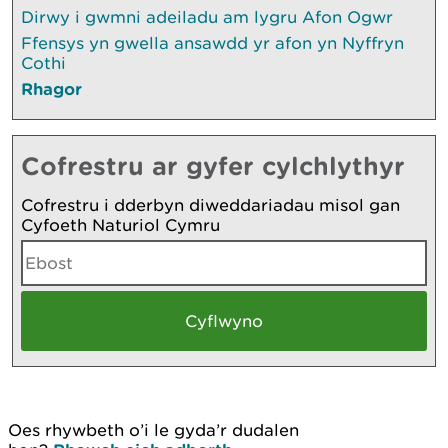
Dirwy i gwmni adeiladu am lygru Afon Ogwr
Ffensys yn gwella ansawdd yr afon yn Nyffryn
Cothi
Rhagor
Cofrestru ar gyfer cylchlythyr
Cofrestru i dderbyn diweddariadau misol gan
Cyfoeth Naturiol Cymru
Oes rhywbeth o’i le gyda’r dudalen