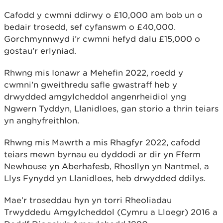
Cafodd y cwmni ddirwy o £10,000 am bob un o
bedair trosedd, sef cyfanswm o £40,000.
Gorchmynnwyd i’r cwmni hefyd dalu £15,000 o
gostau’r erlyniad.
Rhwng mis Ionawr a Mehefin 2022, roedd y
cwmni’n gweithredu safle gwastraff heb y
drwydded amgylcheddol angenrheidiol yng
Ngwern Tyddyn, Llanidloes, gan storio a thrin teiars
yn anghyfreithlon.
Rhwng mis Mawrth a mis Rhagfyr 2022, cafodd
teiars mewn byrnau eu dyddodi ar dir yn Fferm
Newhouse yn Aberhafesb, Rhosllyn yn Nantmel, a
Llys Fynydd yn Llanidloes, heb drwydded ddilys.
Mae’r troseddau hyn yn torri Rheoliadau
Trwyddedu Amgylcheddol (Cymru a Lloegr) 2016 a