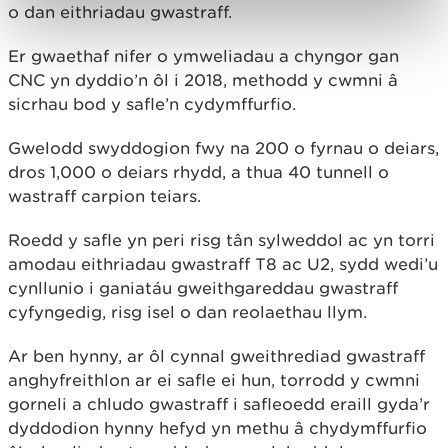
o dan eithriadau gwastraff.
Er gwaethaf nifer o ymweliadau a chyngor gan
CNC yn dyddio’n ôl i 2018, methodd y cwmni â
sicrhau bod y safle’n cydymffurfio.
Gwelodd swyddogion fwy na 200 o fyrnau o deiars,
dros 1,000 o deiars rhydd, a thua 40 tunnell o
wastraff carpion teiars.
Roedd y safle yn peri risg tân sylweddol ac yn torri
amodau eithriadau gwastraff T8 ac U2, sydd wedi’u
cynllunio i ganiatáu gweithgareddau gwastraff
cyfyngedig, risg isel o dan reolaethau llym.
Ar ben hynny, ar ôl cynnal gweithrediad gwastraff
anghyfreithlon ar ei safle ei hun, torrodd y cwmni
gorneli a chludo gwastraff i safleoedd eraill gyda’r
dyddodion hynny hefyd yn methu â chydymffurfio