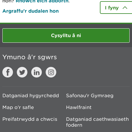
hon?
Rhowch eich adborth
.
I fyny
Argraffu’r dudalen hon
Cysylltu â ni
Ymuno â'r sgwrs
Datganiad hygyrchedd
Safonau'r Gymraeg
Map o'r safle
Hawlfraint
Preifatrwydd a chwcis
Datganiad caethwasiaeth
fodern