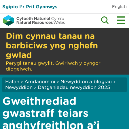
Sgipio I’r Prif Gynnwys
English
Dim cynnau tanau na
barbiciws yng nghefn
gwlad
Perygl tanau gwyllt. Gwiriwch y cyngor
diogelwch.
Hafan
Amdanom ni
Newyddion a blogiau
>
>
>
Newyddion
Datganiadau newyddion 2025
>
Gweithrediad
gwastraff teiars
anghyfreithlon a’i