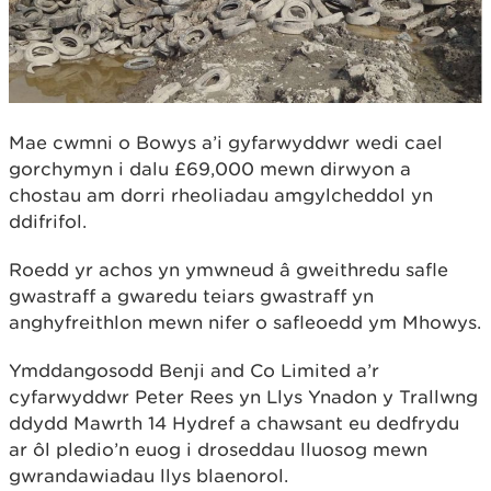
Mae cwmni o Bowys a’i gyfarwyddwr wedi cael
gorchymyn i dalu £69,000 mewn dirwyon a
chostau am dorri rheoliadau amgylcheddol yn
ddifrifol.
Roedd yr achos yn ymwneud â gweithredu safle
gwastraff a gwaredu teiars gwastraff yn
anghyfreithlon mewn nifer o safleoedd ym Mhowys.
Ymddangosodd Benji and Co Limited a’r
cyfarwyddwr Peter Rees yn Llys Ynadon y Trallwng
ddydd Mawrth 14 Hydref a chawsant eu dedfrydu
ar ôl pledio’n euog i droseddau lluosog mewn
gwrandawiadau llys blaenorol.