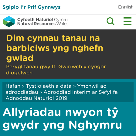
Sgipio I’r Prif Gynnwys
English
Dim cynnau tanau na
barbiciws yng nghefn
gwlad
Perygl tanau gwyllt. Gwiriwch y cyngor
diogelwch.
Hafan
Tystiolaeth a data
Ymchwil ac
>
>
adroddiadau
Adroddiad interim ar Sefyllfa
>
Adnoddau Naturiol 2019
Allyriadau nwyon tŷ
gwydr yng Nghymru