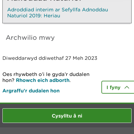
Adroddiad interim ar Sefyllfa Adnoddau
Naturiol 2019: Heriau
Archwilio mwy
Diweddarwyd ddiwethaf 27 Meh 2023
Oes rhywbeth o’i le gyda’r dudalen
hon?
Rhowch eich adborth
.
I fyny
Argraffu’r dudalen hon
Cysylltu â ni