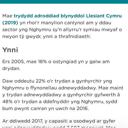
Mae
trydydd adroddiad blynyddol Llesiant Cymru
(2019)
yn rhoi'r manylion canlynol am y ddau
sector yng Nghymru sy'n allyrru’r symiau mwyaf o
nwyon tŷ gwydr, ynni a thrafnidiaeth:
Ynni
Ers 2005, mae 18% o ostyngiad yn y galw am
drydan.
Daw oddeutu 22% o'r trydan a gynhyrchir yng
Nghymru o ffynonellau adnewyddadwy. Mae maint
y trydan adnewyddadwy a gynhyrchir gyfwerth â
48% o'r trydan a ddefnyddir yng Nghymru, sydd
bum pwynt canran yn uwch na 2016.
Ar ddiwedd 2017, y capasiti a osodwyd ar gyfer
ynni adnewyddadwy oedd 3,683 megawat. Mae