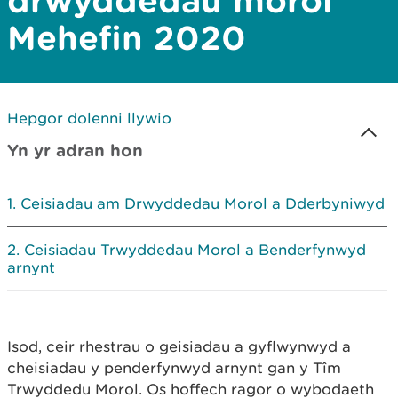
drwyddedau morol
Mehefin 2020
Hepgor dolenni llywio
Yn yr adran hon
Ceisiadau am Drwyddedau Morol a Dderbyniwyd
Ceisiadau Trwyddedau Morol a Benderfynwyd
arnynt
Isod, ceir rhestrau o geisiadau a gyflwynwyd a
cheisiadau y penderfynwyd arnynt gan y Tîm
Trwyddedu Morol. Os hoffech ragor o wybodaeth