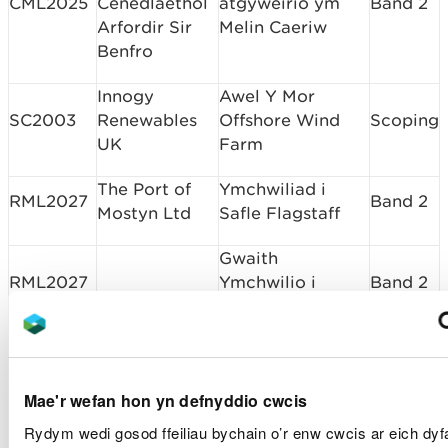
CML2025
Cenedlaethol
atgyweirio ym
Band 2
Arfordir Sir
Melin Caeriw
Benfro
Innogy
Awel Y Mor
SC2003
Renewables
Offshore Wind
Scoping
UK
Farm
The Port of
Ymchwiliad i
RML2027
Band 2
Mostyn Ltd
Safle Flagstaff
Gwaith
RML2027
Ymchwilio i
Band 2
Flagstaff Ground
Cwymp Tref Isaf
Morgan
Aberteifi, Siambr
CML2026
Band 2
Mae'r wefan hon yn defnyddio cwcis
Sindall
Rhyddhau a
Headwall
Rydym wedi gosod ffeiliau bychain o’r enw cwcis ar eich dyfa