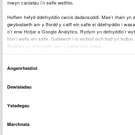
mwyn caniatáu i’n safle weithio.
Tref Isaf Aberteifi
Morgan
yn adeiladu
Hoffem hefyd ddefnyddio cwcis dadansoddi. Mae’r rhain yn 
CML2026
Sindall (Mr.
arllwysiad,
Band 2
gwybodaeth am y ffordd y caiff ein safle ei ddefnyddio i was
Sean Murray)
siambr ollwng a
o’r enw Hotjar a Google Analytics. Rydym yn defnyddio’r wy
wal ben
hon i wella ein safle. Gadewch i ni wybod eich bod yn fodlon 
Byddwn yn defnyddio cwci i gadw eich dewis.
Awdurdod
Parc
Atgyweirio Melin
Gellir
darllen mwy am ein cwcis
cyn i chi ddewis.
Dewis
CML2025
Cenedlaethol
Band 2
Caeriw a Sarn
Angenrheidiol
Caniatâd
Arfordir Sir
Benfro
Dewisiadau
Ceisiadau Trwyddedau
Ystadegau
Morol a Benderfynwyd
arnynt
Marchnata
Enw