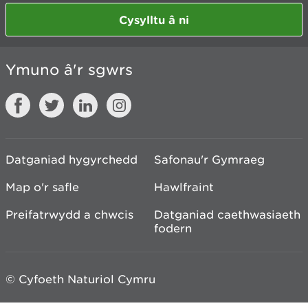
Cysylltu â ni
Ymuno â'r sgwrs
Datganiad hygyrchedd
Safonau'r Gymraeg
Map o'r safle
Hawlfraint
Preifatrwydd a chwcis
Datganiad caethwasiaeth
fodern
© Cyfoeth Naturiol Cymru