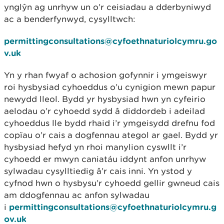
ynglŷn ag unrhyw un o’r ceisiadau a dderbyniwyd
ac a benderfynwyd, cysylltwch:
permittingconsultations@cyfoethnaturiolcymru.go
v.uk
Yn y rhan fwyaf o achosion gofynnir i ymgeiswyr
roi hysbysiad cyhoeddus o’u cynigion mewn papur
newydd lleol. Bydd yr hysbysiad hwn yn cyfeirio
aelodau o’r cyhoedd sydd â diddordeb i adeilad
cyhoeddus lle bydd rhaid i’r ymgeisydd drefnu fod
copïau o’r cais a dogfennau ategol ar gael. Bydd yr
hysbysiad hefyd yn rhoi manylion cyswllt i’r
cyhoedd er mwyn caniatáu iddynt anfon unrhyw
sylwadau cysylltiedig â’r cais inni. Yn ystod y
cyfnod hwn o hysbysu’r cyhoedd gellir gwneud cais
am ddogfennau ac anfon sylwadau
i
permittingconsultations@cyfoethnaturiolcymru.g
ov.uk