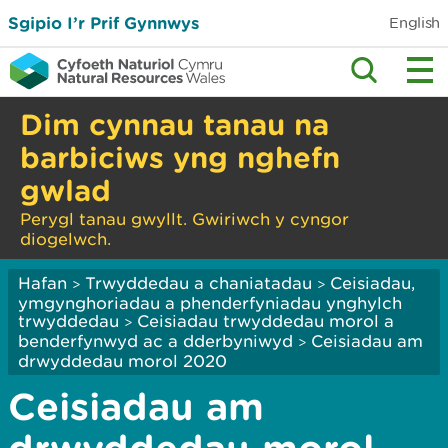
Sgipio I’r Prif Gynnwys
English
Dim cynnau tanau na
barbiciws yng nghefn
gwlad
Perygl tanau gwyllt. Gwiriwch y cyngor
diogelwch.
Hafan
Trwyddedau a chaniatadau
Ceisiadau,
>
>
ymgynghoriadau a phenderfyniadau ynghylch
trwyddedau
Ceisiadau trwyddedau morol a
>
benderfynwyd ac a dderbyniwyd
Ceisiadau am
>
drwyddedau morol 2020
Ceisiadau am