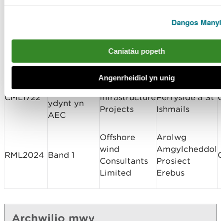
Rhif y
Lleoliad y
Deilydd y
Math o Gais
Drwydded
Safle
Drwydded
Dangos Manyl
Awel y Môr
Innogy
Offshore Wind
RML2023
Band 1
Renewables
Farm –
Caniatáu popeth
UK
benthic
surveys
Angenrheidiol yn unig
Trwyddedau
Network Rail
Gogledd / De
morol nad
CML1722
Infrastructure
Ferryside a St
ydynt yn
Projects
Ishmails
AEC
Offshore
Arolwg
wind
Amgylcheddol
RML2024
Band 1
Consultants
Prosiect
Limited
Erebus
Archwilio mwy