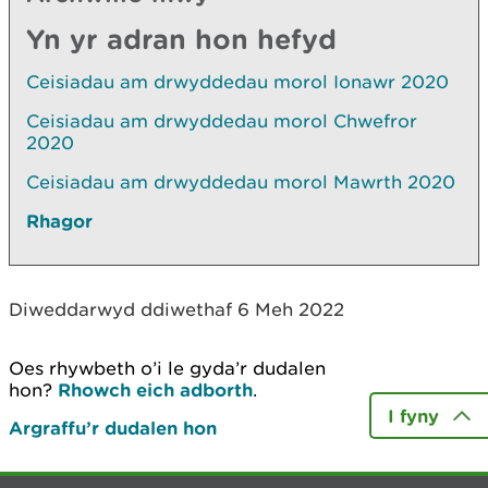
Yn yr adran hon hefyd
Ceisiadau am drwyddedau morol Ionawr 2020
Ceisiadau am drwyddedau morol Chwefror
2020
Ceisiadau am drwyddedau morol Mawrth 2020
Rhagor
Diweddarwyd ddiwethaf 6 Meh 2022
Oes rhywbeth o’i le gyda’r dudalen
hon?
Rhowch eich adborth
.
I fyny
Argraffu’r dudalen hon