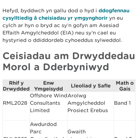
Hefyd, byddwch yn gallu dod o hyd i
ddogfennau
cysylltiedig â cheisiadau yr ymgynghorir
yn eu
cylch ar hyn o bryd ac sy’n gofyn am Asesiad
Effaith Amgylcheddol (EIA) neu sy’n cael eu
hystyried o ddiddordeb cyhoeddus sylweddol.
Ceisiadau am Drwyddedau
Morol a Dderbyniwyd
Rhif y
Enw
Math o
Lleoliad y Safle
Drwydded
Ymgeisydd
Gais
Offshore Wind
Arolwg
RML2028
Consultants
Amgylcheddol
Band 1
Limited
Prosiect Erebus
Awdurdod
Parc
Gwaith