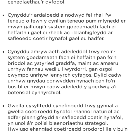
cenedlaethau'r dyfodol.
Cynyddu'r ardaloedd a nodwyd fel rhai i'w
teneuo o fewn y cynllun teneuo pum mlynedd er
mwyn galluogi'r system goedamaeth fach ei
heffaith i gael ei rheoli ac i blanhigfeydd ar
safleoedd coetir hynafol gael eu hadfer.
Cynyddu amrywiaeth adeileddol trwy reoli'r
system goedamaeth fach ei heffaith pan fo'n
briodol ac ystyried graddfa, maint ac amseru
unrhyw fannau wedi’u llwyrdorri, gan osgoi
cwympo unrhyw lennyrch cyfagos. Dylid cadw
unrhyw gnydau conwydden hynach pan fo'n
bosibl er mwyn cadw adeiledd y goedwig a'i
botensial cynhyrchiol.
Gwella cysylltedd cynefinoedd trwy gynnal a
gwella coetiroedd hynafol rhannol naturiol ac
adfer planhigfeydd ar safleoedd coetir hynafol,
yn unol â'r polisi blaenoriaethu strategol.
Hwyluso ehangiad coetiroedd brodorol lle y bu'n