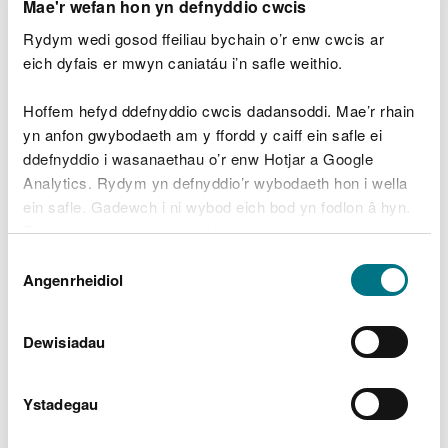
Mae'r wefan hon yn defnyddio cwcis
Parhau i reoli'r boblogaeth o geirw o fewn
Rydym wedi gosod ffeiliau bychain o’r enw cwcis ar
Coedwig Margam er mwyn osgoi'r effeithiau ar
eich dyfais er mwyn caniatáu i’n safle weithio.
Fioamrywiaeth a photensial y goedwig i
gynhyrchu.
Hoffem hefyd ddefnyddio cwcis dadansoddi. Mae’r rhain
Cynnal cynhyrchiad sefydlog o bren i gyflenwi
yn anfon gwybodaeth am y ffordd y caiff ein safle ei
Sector Prosesu Coedwigoedd a Phren Cymru.
ddefnyddio i wasanaethau o’r enw Hotjar a Google
Analytics. Rydym yn defnyddio’r wybodaeth hon i wella
Cynnal gorchudd y goedwig ledled yr uned rheoli
ein safle. Gadewch i ni wybod eich bod yn fodlon â hyn.
coedwigoedd at ddibenion dal a storio carbon.
Byddwn yn defnyddio cwci i gadw eich dewis.
Dewis
Cynnal a gwella'r defnydd hamdden a wneir o'r
Gellir
darllen mwy am ein cwcis
cyn i chi ddewis.
Angenrheidiol
coetir a'r ddarpariaeth o fynediad drwyddo.
Caniatâd
Bydd nodweddion treftadol a diwylliannol yn
Dewisiadau
cael eu nodi er mwyn osgoi difrod.
Rhaid cynnal gorchudd y coetir yn ddigonol at
Ystadegau
ddibenion rheoli llifogydd naturiol er mwyn
lleihau llif dŵr wyneb.