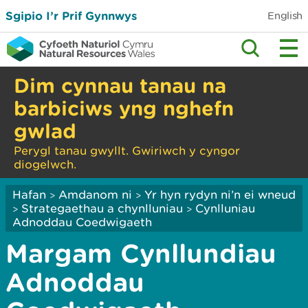
Sgipio I’r Prif Gynnwys
English
Dim cynnau tanau na
barbiciws yng nghefn
gwlad
Perygl tanau gwyllt. Gwiriwch y cyngor
diogelwch.
Hafan
Amdanom ni
Yr hyn rydyn ni’n ei wneud
>
>
Strategaethau a chynlluniau
Cynlluniau
>
>
Adnoddau Coedwigaeth
Margam Cynllundiau
Adnoddau