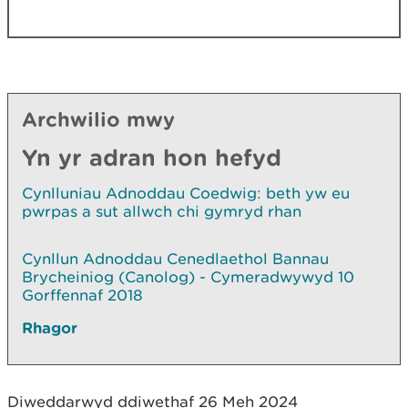
Archwilio mwy
Yn yr adran hon hefyd
Cynlluniau Adnoddau Coedwig: beth yw eu
pwrpas a sut allwch chi gymryd rhan
Cynllun Adnoddau Cenedlaethol Bannau
Brycheiniog (Canolog) - Cymeradwywyd 10
Gorffennaf 2018
Rhagor
Diweddarwyd ddiwethaf 26 Meh 2024