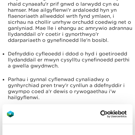
rhaid cynaeafu'r prif gnwd o larwydd cyn eu
hamser. Mae ailgyflenwi'r ardaloedd hyn yn
flaenoriaeth allweddol wrth fynd ymlaen, i
sicrhau na chollir unrhyw orchudd coedwig net o
ganlyniad. Mae lle i ehangu ac amrywio adrannau
llydanddail o'r coetir i gynorthwyo'r
ddarpariaeth o gynefinoedd lle'n bosibl.
Defnyddio cyfleoedd i ddod o hyd i goetiroedd
llydanddail er mwyn cysylltu cynefinoedd perthi
a gwella gwydnwch.
Parhau i gynnal cyflenwad cynaliadwy o
gynhyrchiad pren trwy'r cynllun a ddefnyddir i
gwympo coed a'r dewis o rywogaethau i'w
hailgyflenwi.
Defnyddio'r rhwydwaith ffordd, marchogaeth a
pharth glannau'r afon presennol er budd
bioamrywiaeth, trwy greu cysylltiadau â
chynefinoedd agored a safleoedd coetir hynafol.