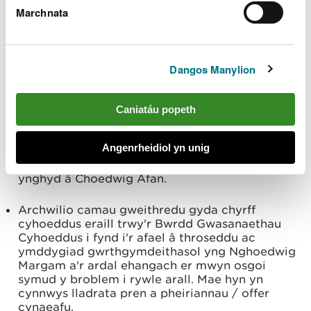
Marchnata
Buddsoddi mewn Rheoli Adnoddau Dŵr Naturiol
er mwyn lleihau'r perygl o ddyfroedd llifogydd
yn torri trwy'r A48 a'r 320 o dai a nodwyd yn y
dalgylch isaf.
Dangos Manylion
Cynllunio maint ac amseru llennyrch cwympo ac
ailgyflenwi coed er mwyn osgoi'r effeithiau ar
Caniatáu popeth
ansawdd y dŵr.
Angenrheidiol yn unig
Chwilio am gyfleoedd i ddarparu cysylltedd
rhwng Coedwig Margam a Pharc Margam,
ynghyd â Choedwig Afan.
Archwilio camau gweithredu gyda chyrff
cyhoeddus eraill trwy'r Bwrdd Gwasanaethau
Cyhoeddus i fynd i'r afael â throseddu ac
ymddygiad gwrthgymdeithasol yng Nghoedwig
Margam a'r ardal ehangach er mwyn osgoi
symud y broblem i rywle arall. Mae hyn yn
cynnwys lladrata pren a pheiriannau / offer
cynaeafu.