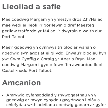
Lleoliad a safle
Mae coedwig Margam yn ymestyn dros 2,117Ha ac
mae wedi ei lleoli i'r gorllewin o dref Maesteg
gerllaw traffordd yr M4 ac i'r dwyrain o waith dur
Port Talbot.
Mae'r goedwig yn cynnwys tri bloc ar wahân o
goedwig sy'n agos at ei gilydd. Enwau'r blociau hyn
yw: Cwm Cynffig a Chraig yr Aber a Bryn. Mae
coedwig Margam i gyd o fewn ffin awdurdod lleol
Castell-nedd Port Talbot.
Amcanion
Amrywio cyfansoddiad y rhywogaethau yn y
goedwig er mwyn cynyddu gwydnwch i blâu a
chlefydau wrth adeiladu coedwig gadarn ar gyfer