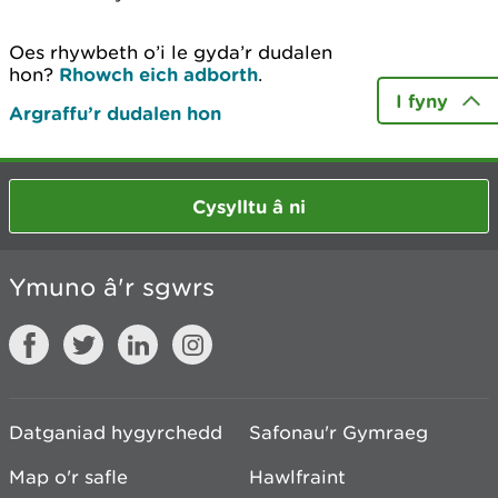
Oes rhywbeth o’i le gyda’r dudalen
hon?
Rhowch eich adborth
.
I fyny
Argraffu’r dudalen hon
Cysylltu â ni
Ymuno â'r sgwrs
Datganiad hygyrchedd
Safonau'r Gymraeg
Map o'r safle
Hawlfraint