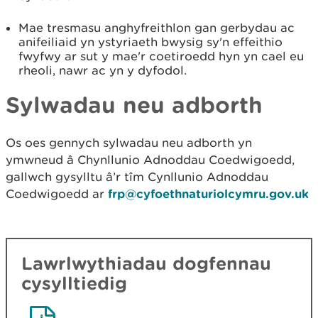
Mae tresmasu anghyfreithlon gan gerbydau ac
anifeiliaid yn ystyriaeth bwysig sy'n effeithio
fwyfwy ar sut y mae'r coetiroedd hyn yn cael eu
rheoli, nawr ac yn y dyfodol.
Sylwadau neu adborth
Os oes gennych sylwadau neu adborth yn
ymwneud â Chynllunio Adnoddau Coedwigoedd,
gallwch gysylltu â’r tîm Cynllunio Adnoddau
Coedwigoedd ar
frp@cyfoethnaturiolcymru.gov.uk
Lawrlwythiadau dogfennau
cysylltiedig