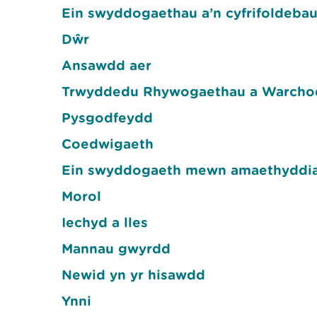
Ein swyddogaethau a’n cyfrifoldeba
Dŵr
Ansawdd aer
Trwyddedu Rhywogaethau a Warcho
Pysgodfeydd
Coedwigaeth
Ein swyddogaeth mewn amaethyddi
Morol
Iechyd a lles
Mannau gwyrdd
Newid yn yr hisawdd
Ynni