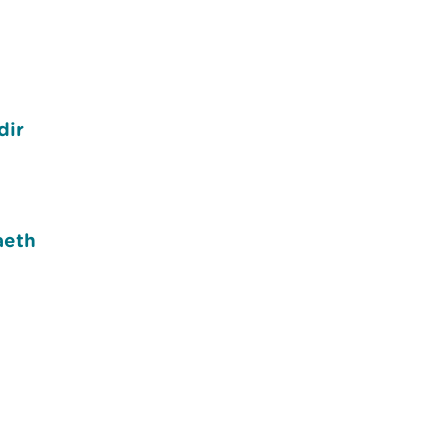
u
dir
aeth