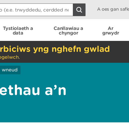
A oes gan saf
Tystiolaeth a
Canllawiau a
Ar
data
chyngor
grwydr
rbiciws yng nghefn gwlad
ogelwch.
ei wneud
ethau a’n