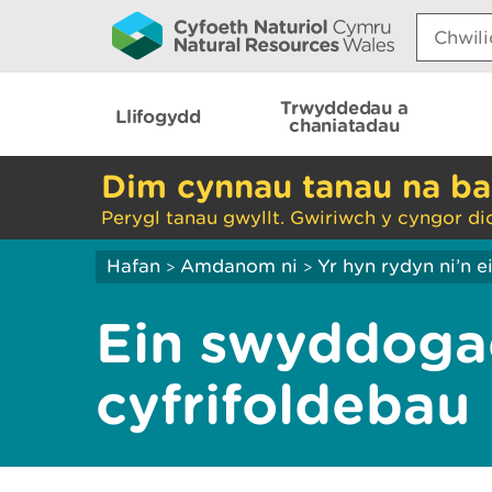
Search:
Trwyddedau a
Llifogydd
chaniatadau
Dim cynnau tanau na ba
Perygl tanau gwyllt. Gwiriwch y cyngor di
Hafan
Amdanom ni
Yr hyn rydyn ni’n 
>
>
Ein swyddoga
cyfrifoldebau