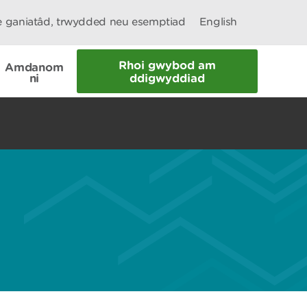
le ganiatâd, trwydded neu esemptiad
English
Rhoi gwybod am
Amdanom
ni
ddigwyddiad