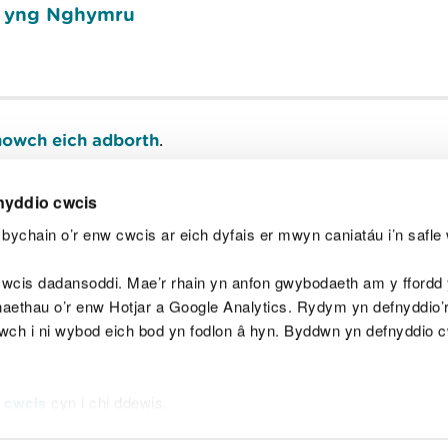
du yng Nghymru
owch eich adborth
.
nyddio cwcis
bychain o’r enw cwcis ar eich dyfais er mwyn caniatáu i’n safle 
Y
wcis dadansoddi. Mae’r rhain yn anfon gwybodaeth am y ffordd y
anaethau o’r enw Hotjar a Google Analytics. Rydym yn defnyddio
ewch i ni wybod eich bod yn fodlon â hyn. Byddwn yn defnyddio 
aeg
Map o'r safle
Hawlfraint
Preifatrwydd a 
 cwcis
cyn i chi ddewis.