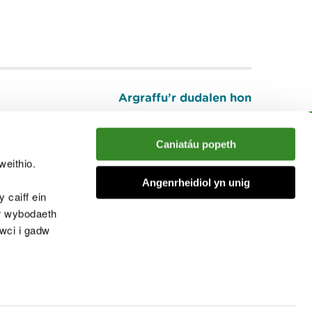
Argraffu’r dudalen hon
I fyny
Caniatáu popeth
weithio.
muno â'r sgwrs
Angenrheidiol yn unig
 caiff ein
’r wybodaeth
cwci i gadw
chwcis