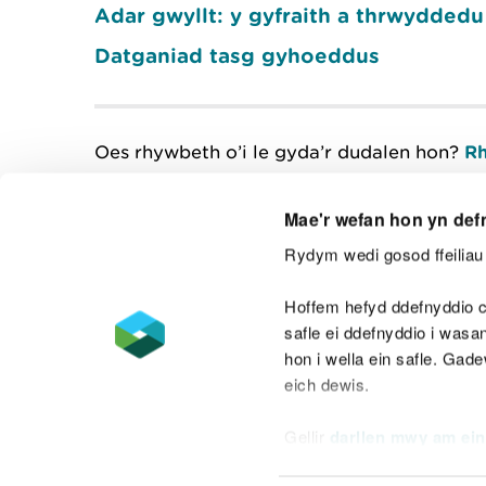
Adar gwyllt: y gyfraith a thrwydde
Datganiad tasg gyhoeddus
Oes rhywbeth o’i le gyda’r dudalen hon?
Rh
Mae'r wefan hon yn def
Rydym wedi gosod ffeiliau 
Cysylltu â ni
Hoffem hefyd ddefnyddio c
safle ei ddefnyddio i was
hon i wella ein safle. Gad
eich dewis.
Datganiad hygyrchedd
Safonau'r Gymr
Gellir
darllen mwy am ein
Datganiad caethwasiaeth fodern