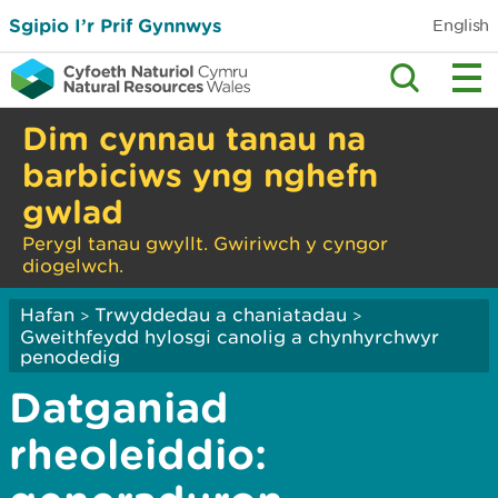
Sgipio I’r Prif Gynnwys
English
Dim cynnau tanau na
barbiciws yng nghefn
gwlad
Perygl tanau gwyllt. Gwiriwch y cyngor
diogelwch.
Hafan
Trwyddedau a chaniatadau
>
>
Gweithfeydd hylosgi canolig a chynhyrchwyr
penodedig
Datganiad
rheoleiddio: