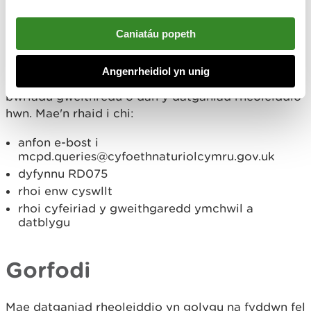
datganiad rheoleiddio
Caniatáu popeth
hwn
Angenrheidiol yn unig
Rhaid i chi ddweud wrthym cyn eich bod yn
bwriadu gweithredu o dan y datganiad rheoleiddio
hwn. Mae'n rhaid i chi:
anfon e-bost i
mcpd.queries@cyfoethnaturiolcymru.gov.uk
dyfynnu RD075
rhoi enw cyswllt
rhoi cyfeiriad y gweithgaredd ymchwil a
datblygu
Gorfodi
Mae datganiad rheoleiddio yn golygu na fyddwn fel