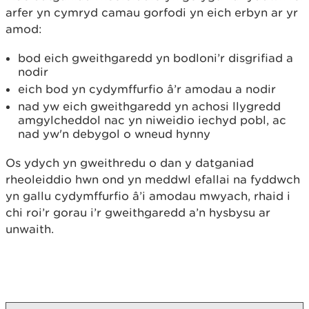
arfer yn cymryd camau gorfodi yn eich erbyn ar yr
amod:
bod eich gweithgaredd yn bodloni’r disgrifiad a
nodir
eich bod yn cydymffurfio â’r amodau a nodir
nad yw eich gweithgaredd yn achosi llygredd
amgylcheddol nac yn niweidio iechyd pobl, ac
nad yw'n debygol o wneud hynny
Os ydych yn gweithredu o dan y datganiad
rheoleiddio hwn ond yn meddwl efallai na fyddwch
yn gallu cydymffurfio â’i amodau mwyach, rhaid i
chi roi’r gorau i’r gweithgaredd a’n hysbysu ar
unwaith.