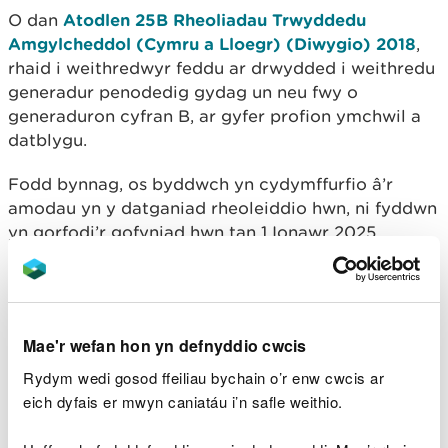
O dan
Atodlen 25B Rheoliadau Trwyddedu
Amgylcheddol (Cymru a Lloegr) (Diwygio) 2018
,
rhaid i weithredwyr feddu ar drwydded i weithredu
generadur penodedig gydag un neu fwy o
generaduron cyfran B, ar gyfer profion ymchwil a
datblygu.
Fodd bynnag, os byddwch yn cydymffurfio â’r
amodau yn y datganiad rheoleiddio hwn, ni fyddwn
yn gorfodi’r gofyniad hwn tan 1 Ionawr 2025.
Rydym wedi cyhoeddi’r datganiad rheoleiddio hwn
oherwydd y risgiau amgylcheddol isel a geir wrth
brofi’r generaduron hyn am gyfnodau byr. Rydym
Mae'r wefan hon yn defnyddio cwcis
hefyd yn cydnabod nad yw'n ymarferol nac yn
fuddiol o ran cost addasu'r generaduron hyn i
Rydym wedi gosod ffeiliau bychain o’r enw cwcis ar
fodloni gwerthoedd terfyn allyriadau.
eich dyfais er mwyn caniatáu i’n safle weithio.