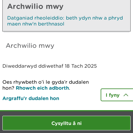
Archwilio mwy
Datganiad rheoleiddio: beth ydyn nhw a phryd
maen nhw'n berthnasol
Archwilio mwy
Diweddarwyd ddiwethaf 18 Tach 2025
Oes rhywbeth o’i le gyda’r dudalen
hon?
Rhowch eich adborth
.
I fyny
Argraffu’r dudalen hon
Cysylltu â ni