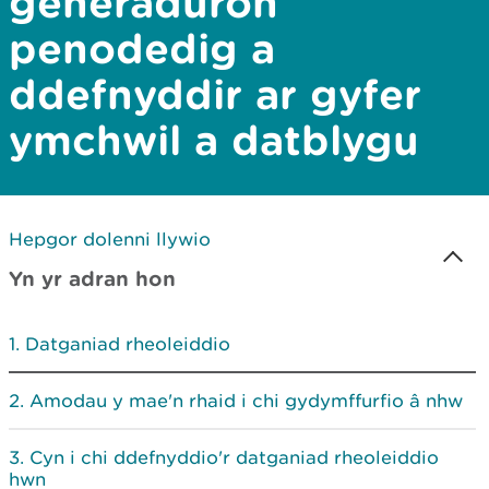
generaduron
penodedig a
ddefnyddir ar gyfer
ymchwil a datblygu
Hepgor dolenni llywio
Yn yr adran hon
Datganiad rheoleiddio
Amodau y mae'n rhaid i chi gydymffurfio â nhw
Cyn i chi ddefnyddio'r datganiad rheoleiddio
hwn