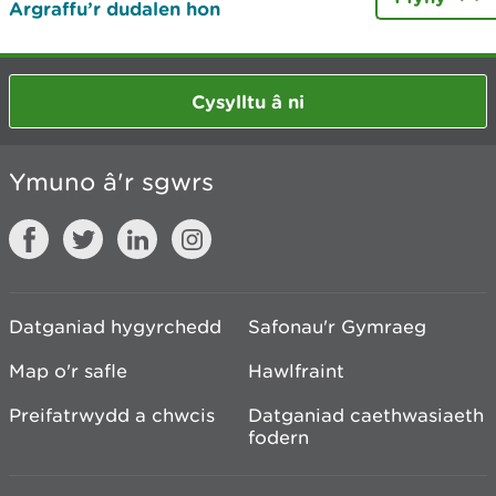
Argraffu’r dudalen hon
Cysylltu â ni
Ymuno â'r sgwrs
Datganiad hygyrchedd
Safonau'r Gymraeg
Map o'r safle
Hawlfraint
Preifatrwydd a chwcis
Datganiad caethwasiaeth
fodern