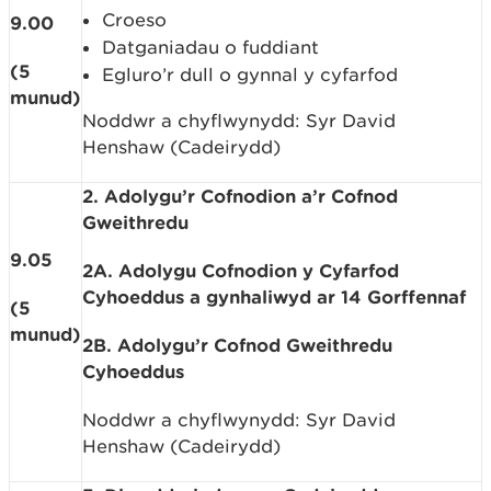
Croeso
9.00
Datganiadau o fuddiant
(5
Egluro’r dull o gynnal y cyfarfod
munud)
Noddwr a chyflwynydd: Syr David
Henshaw (Cadeirydd)
2. Adolygu’r Cofnodion a’r Cofnod
Gweithredu
9.05
2A. Adolygu Cofnodion y Cyfarfod
Cyhoeddus a gynhaliwyd ar 14 Gorffennaf
(5
munud)
2B. Adolygu’r Cofnod Gweithredu
Cyhoeddus
Noddwr a chyflwynydd: Syr David
Henshaw (Cadeirydd)