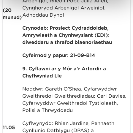
Arbenigol, Rheoli Pobl; Julia Allen,
Cynghorydd Arbenigol Arweiniol,
(20
Adnoddau Dynol
munud)
Crynodeb: Prosiect Cydraddoldeb,
Amrywiaeth a Chynhwysiant (EDI):
diweddaru a thrafod blaenoriaethau
Cyfeirnod y papur: 21-09-B14
9. Cyflawni ar y Môr a'r Arfordir a
Chyflwyniad Lle
Noddwr: Gareth O’Shea, Cyfarwyddwr
Gweithredol Gweithrediadau; Ceri Davies,
Cyfarwyddwr Gweithredol Tystiolaeth,
Polisi a Thrwyddedu
Cyflwynydd: Rhian Jardine, Pennaeth
11.05
Cynllunio Datblygu (DPAS) a