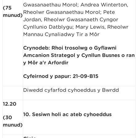
Gwasanaethau Morol; Andrea Winterton,
(75
Rheolwr Gwasanaethau Morol; Pete
munud)
Jordan, Rheolwr Gwasanaeth Cyngor
Cynllunio Datblygu; Mary Lewis, Rheolwr
Mannau Cynaliadwy Tir a Môr
Crynodeb: Rhoi trosolwg o Gyflawni
Amcanion Strategol y Cynllun Busnes o ran
y Môr a'r Arfordir
Cyfeirnod y papur: 21-09-B15
Diwedd cyfarfod cyhoeddus y Bwrdd
12.20
10. Sesiwn holi ac ateb cyhoeddus
(30
munud)