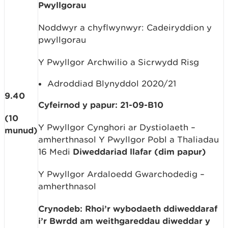
Pwyllgorau
Noddwyr a chyflwynwyr: Cadeiryddion y
pwyllgorau
Y Pwyllgor Archwilio a Sicrwydd Risg
Adroddiad Blynyddol 2020/21
9.40
Cyfeirnod y papur: 21-09-B10
(10
Y Pwyllgor Cynghori ar Dystiolaeth –
munud)
amherthnasol Y Pwyllgor Pobl a Thaliadau
16 Medi
Diweddariad llafar (dim papur)
Y Pwyllgor Ardaloedd Gwarchodedig –
amherthnasol
Crynodeb: Rhoi’r wybodaeth ddiweddaraf
i’r Bwrdd am weithgareddau diweddar y