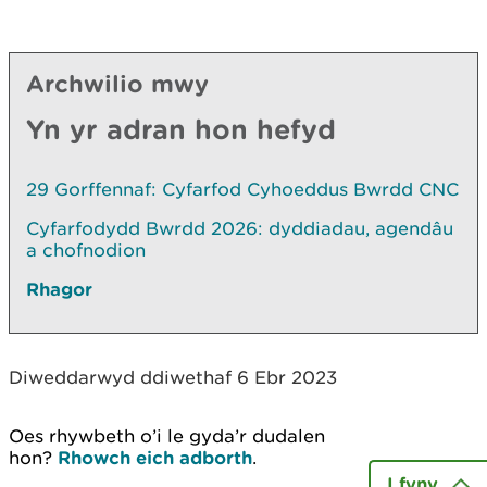
Archwilio mwy
Yn yr adran hon hefyd
29 Gorffennaf: Cyfarfod Cyhoeddus Bwrdd CNC
Cyfarfodydd Bwrdd 2026: dyddiadau, agendâu
a chofnodion
Rhagor
Diweddarwyd ddiwethaf 6 Ebr 2023
Oes rhywbeth o’i le gyda’r dudalen
hon?
Rhowch eich adborth
.
I fyny