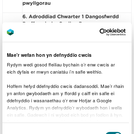
pwyllgorau
6. Adroddiad Chwarter 1 Dangosfwrdd
Perfformiad y Cynllun Busnes
Noddwyr: Clare Pillman, Prif Weithredwr
9.50
Cyflwynwyr: Caroline Hawkins, Rheolwr
(20
Mae'r wefan hon yn defnyddio cwcis
Cynllunio Corfforaethol, Perfformiad ac
munud)
Rydym wedi gosod ffeiliau bychain o’r enw cwcis ar
Asesu Strategol
eich dyfais er mwyn caniatáu i’n safle weithio.
Crynodeb: Craffu ar Adroddiad Chwarter 1
Cyfeirnod y papur: 21-09-B12
Hoffem hefyd ddefnyddio cwcis dadansoddi. Mae’r rhain
yn anfon gwybodaeth am y ffordd y caiff ein safle ei
7. Adroddiad Chwarter 1 Lles, Iechyd a
ddefnyddio i wasanaethau o’r enw Hotjar a Google
Diogelwch
Analytics. Rydym yn defnyddio’r wybodaeth hon i wella
ein safle. Gadewch i ni wybod eich bod yn fodlon â hyn.
Noddwr: Prys Davies, Cyfarwyddwr
Byddwn yn defnyddio cwci i gadw eich dewis.
Gweithredol Strategaeth a Datblygu
10.10
Dewis
Corfforaethol