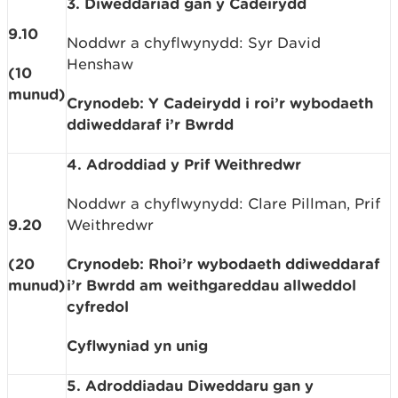
3. Diweddariad gan y Cadeirydd
9.10
Noddwr a chyflwynydd: Syr David
Henshaw
(10
munud)
Crynodeb: Y Cadeirydd i roi’r wybodaeth
ddiweddaraf i’r Bwrdd
4. Adroddiad y Prif Weithredwr
Noddwr a chyflwynydd: Clare Pillman, Prif
9.20
Weithredwr
(20
Crynodeb: Rhoi’r wybodaeth ddiweddaraf
munud)
i’r Bwrdd am weithgareddau allweddol
cyfredol
Cyflwyniad yn unig
5. Adroddiadau Diweddaru gan y