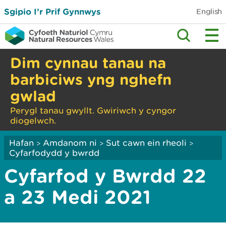
Sgipio I’r Prif Gynnwys
English
Dim cynnau tanau na
barbiciws yng nghefn
gwlad
Perygl tanau gwyllt. Gwiriwch y cyngor
diogelwch.
Hafan
Amdanom ni
Sut cawn ein rheoli
>
>
>
Cyfarfodydd y bwrdd
Cyfarfod y Bwrdd 22
a 23 Medi 2021