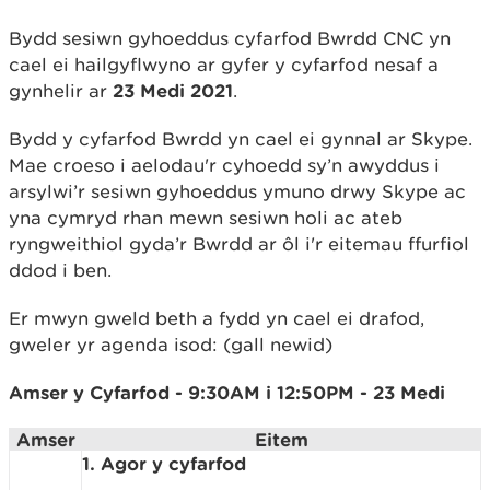
Bydd sesiwn gyhoeddus cyfarfod Bwrdd CNC yn
cael ei hailgyflwyno ar gyfer y cyfarfod nesaf a
gynhelir ar
23 Medi 2021
.
Bydd y cyfarfod Bwrdd yn cael ei gynnal ar Skype.
Mae croeso i aelodau'r cyhoedd sy’n awyddus i
arsylwi’r sesiwn gyhoeddus ymuno drwy Skype ac
yna cymryd rhan mewn sesiwn holi ac ateb
ryngweithiol gyda’r Bwrdd ar ôl i'r eitemau ffurfiol
ddod i ben.
Er mwyn gweld beth a fydd yn cael ei drafod,
gweler yr agenda isod: (gall newid)
Amser y Cyfarfod - 9:30AM i 12:50PM - 23 Medi
Amser
Eitem
1. Agor y cyfarfod