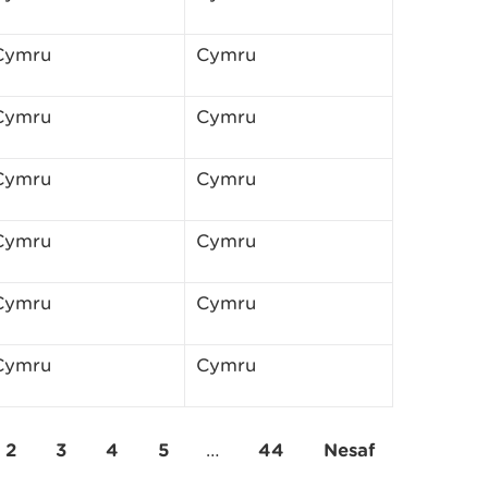
 Cymru
Cymru
 Cymru
Cymru
 Cymru
Cymru
 Cymru
Cymru
 Cymru
Cymru
 Cymru
Cymru
2
3
4
5
…
44
Nesaf