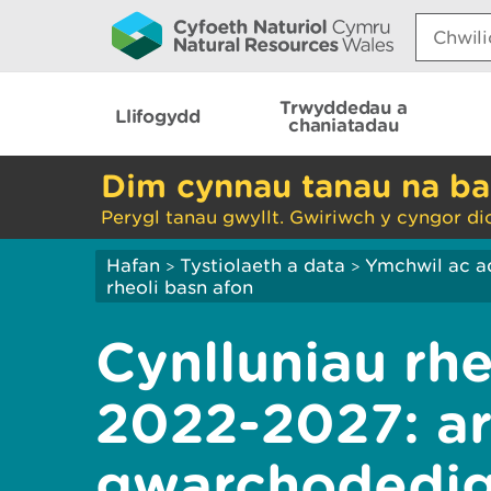
Search:
Trwyddedau a
Llifogydd
chaniatadau
Dim cynnau tanau na ba
Perygl tanau gwyllt. Gwiriwch y cyngor di
Hafan
Tystiolaeth a data
Ymchwil ac a
>
>
rheoli basn afon
Cynlluniau rhe
2022-2027: a
gwarchodedi