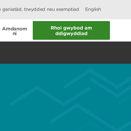
le ganiatâd, trwydded neu esemptiad
English
Rhoi gwybod am
Amdanom
ni
ddigwyddiad