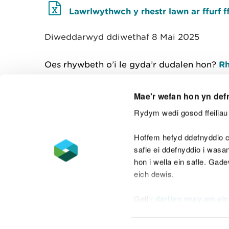
Lawrlwythwch y rhestr lawn ar ffurf f
Diweddarwyd ddiwethaf 8 Mai 2025
Oes rhywbeth o’i le gyda’r dudalen hon?
Rh
Mae'r wefan hon yn def
Rydym wedi gosod ffeiliau 
Cysylltu â ni
Hoffem hefyd ddefnyddio c
safle ei ddefnyddio i was
hon i wella ein safle. Gad
eich dewis.
Datganiad hygyrchedd
Safonau'r Gymr
Gellir
darllen mwy am ein
Datganiad caethwasiaeth fodern