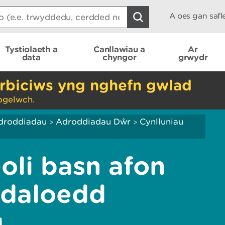
A oes gan saf
Tystiolaeth a
Canllawiau a
Ar
data
chyngor
grwydr
rbiciws yng nghefn gwlad
ogelwch.
droddiadau
Adroddiadau Dŵr
Cynlluniau
>
>
oli basn afon
rdaloedd
g