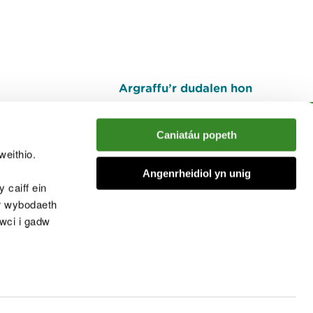
Argraffu’r dudalen hon
I fyny
Caniatáu popeth
weithio.
muno â'r sgwrs
Angenrheidiol yn unig
 caiff ein
’r wybodaeth
cwci i gadw
chwcis