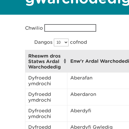
Chwilio
Dangos
cofnod
Rheswm dros
Enw’r Ardal Warchoded
Statws Ardal
Warchodedig
Dyfroedd
Aberafan
ymdrochi
Dyfroedd
Aberdaron
ymdrochi
Dyfroedd
Aberdyfi
ymdrochi
Dyfroedd
Aberdyfi Gwledig