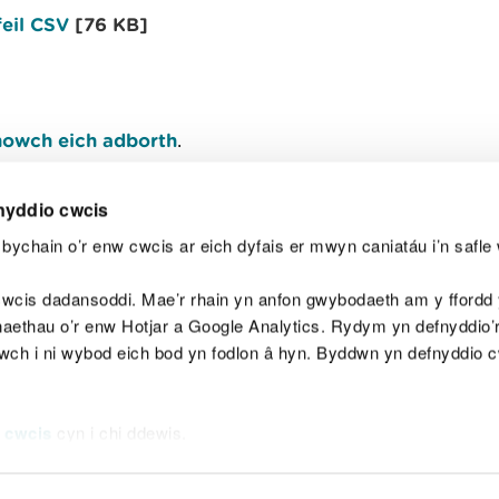
feil CSV
[76 KB]
owch eich adborth
.
nyddio cwcis
bychain o’r enw cwcis ar eich dyfais er mwyn caniatáu i’n safle 
Y
wcis dadansoddi. Mae’r rhain yn anfon gwybodaeth am y ffordd y
anaethau o’r enw Hotjar a Google Analytics. Rydym yn defnyddio
ewch i ni wybod eich bod yn fodlon â hyn. Byddwn yn defnyddio 
aeg
Map o'r safle
Hawlfraint
Preifatrwydd a 
 cwcis
cyn i chi ddewis.