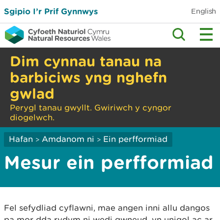
Sgipio I’r Prif Gynnwys
English
Dim cynnau tanau na
barbiciws yng nghefn
gwlad
Perygl tanau gwyllt. Gwiriwch y cyngor
diogelwch.
Hafan
Amdanom ni
Ein perfformiad
>
>
Mesur ein perfformiad
Fel sefydliad cyflawni, mae angen inni allu dangos
pa mor dda rydym ni wedi gwneud, yn unigol ac ar