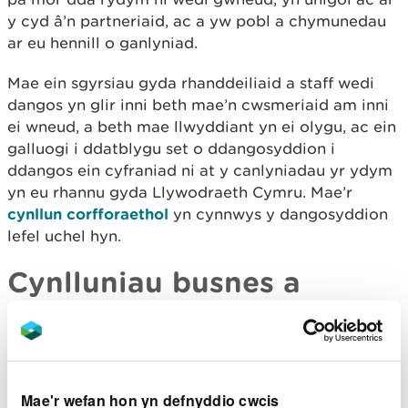
y cyd â’n partneriaid, ac a yw pobl a chymunedau
ar eu hennill o ganlyniad.
Mae ein sgyrsiau gyda rhanddeiliaid a staff wedi
dangos yn glir inni beth mae’n cwsmeriaid am inni
ei wneud, a beth mae llwyddiant yn ei olygu, ac ein
galluogi i ddatblygu set o ddangosyddion i
ddangos ein cyfraniad ni at y canlyniadau yr ydym
yn eu rhannu gyda Llywodraeth Cymru. Mae’r
cynllun corfforaethol
yn cynnwys y dangosyddion
lefel uchel hyn.
Cynlluniau
busnes
a
chorfforaethol
O’n
cynllun busnes
, mae gennym set o fesurau
perfformiad sy’n adlewyrchu ein perfformiad - faint
Mae'r wefan hon yn defnyddio cwcis
rydym ni wedi’i wneud, pa mor dda rydym ni wedi’i