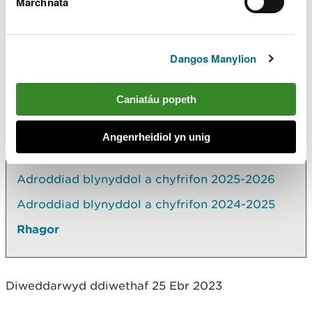
Marchnata
Gydag unrhyw sylwadau neu ymholiadau pellach, neu i gael copi o’r
ddogfen hon mewn fformat amgen, cysylltwch â
corporate.planning@naturalresourceswales.gov.uk
Dangos Manylion
Caniatáu popeth
Archwilio mwy
Yn yr adran hon hefyd
Angenrheidiol yn unig
Adroddiad blynyddol a chyfrifon 2025-2026
Adroddiad blynyddol a chyfrifon 2024-2025
Rhagor
Diweddarwyd ddiwethaf 25 Ebr 2023