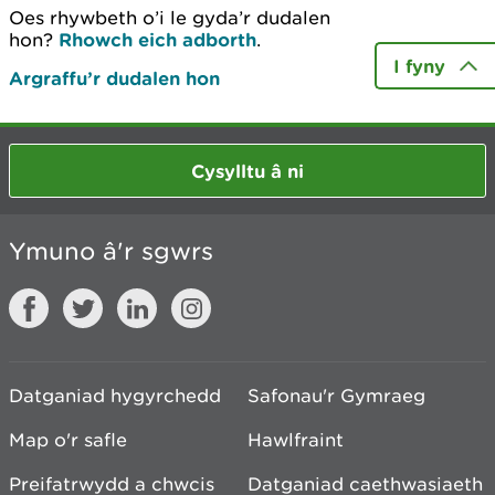
Oes rhywbeth o’i le gyda’r dudalen
hon?
Rhowch eich adborth
.
I fyny
Argraffu’r dudalen hon
Cysylltu â ni
Ymuno â'r sgwrs
Datganiad hygyrchedd
Safonau'r Gymraeg
Map o'r safle
Hawlfraint
Preifatrwydd a chwcis
Datganiad caethwasiaeth