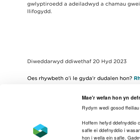
gwlyptiroedd a adeiladwyd a chamau gweith
llifogydd.
Diweddarwyd ddiwethaf 20 Hyd 2023
Oes rhywbeth o’i le gyda’r dudalen hon?
Rh
Mae'r wefan hon yn def
Rydym wedi gosod ffeiliau 
Cysylltu â ni
Hoffem hefyd ddefnyddio c
safle ei ddefnyddio i was
hon i wella ein safle. Gad