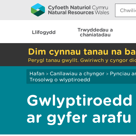
Search:
Trwyddedau a
Llifogydd
chaniatadau
Dim cynnau tanau na ba
Perygl tanau gwyllt. Gwiriwch y cyngor di
Hafan
Canllawiau a chyngor
Pynciau a
>
>
Trosolwg o wlyptiroedd
Gwlyptiroedd
ar gyfer arafu