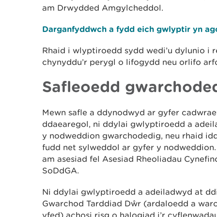
am Drwydded Amgylcheddol.
Darganfyddwch a fydd eich gwlyptir yn ag
Rhaid i wlyptiroedd sydd wedi’u dylunio i re
chynyddu’r perygl o lifogydd neu orlifo arfo
Safleoedd gwarchode
Mewn safle a ddynodwyd ar gyfer cadwrae
ddaearegol, ni ddylai gwlyptiroedd a adeil
y nodweddion gwarchodedig, neu rhaid id
fudd net sylweddol ar gyfer y nodweddion. 
am asesiad fel Asesiad Rheoliadau Cynefi
SoDdGA.
Ni ddylai gwlyptiroedd a adeiladwyd at ddi
Gwarchod Tarddiad Dŵr (ardaloedd a warch
yfed) achosi risg o halogiad i’r cyflenwada