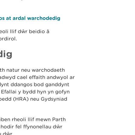
os at ardal warchodedig
oli llif dŵr beidio â
rdirol.
dig
th natur neu warchodaeth
adwyd cael effaith andwyol ar
dynt ddangos bod ganddynt
Efallai y bydd hyn yn gofyn
noedd (HRA) neu Gydsyniad
ben rheoli llif mewn Parth
odir fel ffynonellau dŵr
u dŵr.