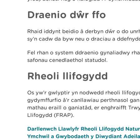
Draenio dŵr ffo
Rhaid iddynt beidio â derbyn dŵr o do unr
sy’n cadw da byw neu o draciau a ddefnyd
Fel rhan o system ddraenio gynaliadwy rha
safonau cenedlaethol statudol.
Rheoli llifogydd
Os yw’r gwlyptir yn nodwedd rheoli llifogydd
gydymffurfio â’r canllawiau perthnasol gan
mathau eraill o ganiatâd, er enghraifft T
Llifogydd (FRAP).
Darllenwch Llawlyfr Rheoli Llifogydd Natu
Ymchwil a Gwybodaeth y Diwydiant Adeil