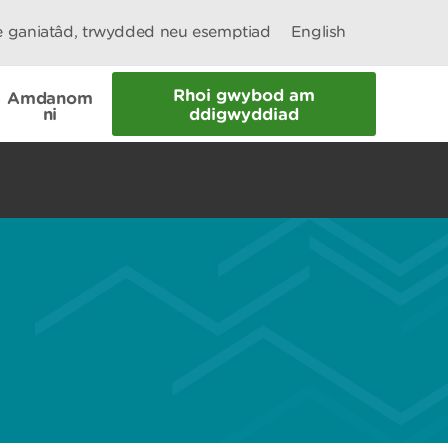
le ganiatâd, trwydded neu esemptiad
English
Rhoi gwybod am
Amdanom
ni
ddigwyddiad