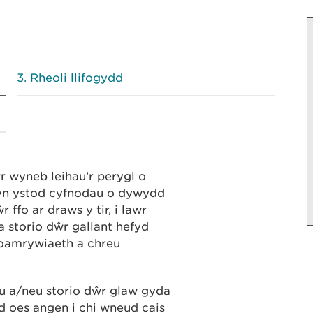
Rheoli llifogydd
r wyneb leihau’r perygl o
l yn ystod cyfnodau o dywydd
 ffo ar draws y tir, i lawr
a storio dŵr gallant hefyd
ioamrywiaeth a chreu
fu a/neu storio dŵr glaw gyda
id oes angen i chi wneud cais