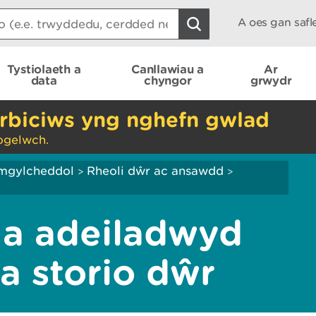
A oes gan saf
Tystiolaeth a
Canllawiau a
Ar
data
chyngor
grwydr
rbiciws yng nghefn gwlad
ogelwch.
mgylcheddol
Rheoli dŵr ac ansawdd
>
>
 a adeiladwyd
 a storio dŵr