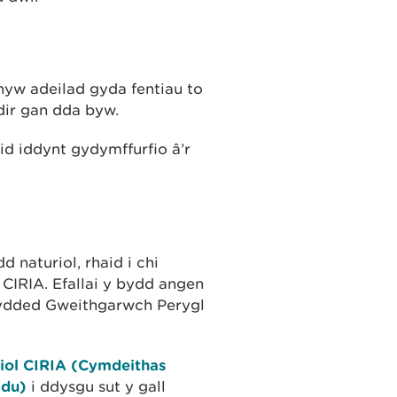
hyw adeilad gyda fentiau to
dir gan dda byw.
id iddynt gydymffurfio â’r
 naturiol, rhaid i chi
 CIRIA. Efallai y bydd angen
rwydded Gweithgarwch Perygl
riol CIRIA (Cymdeithas
adu)
i ddysgu sut y gall