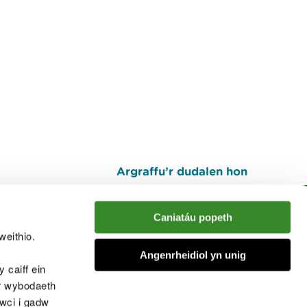
Argraffu’r dudalen hon
I fyny
Caniatáu popeth
weithio.
muno â'r sgwrs
Angenrheidiol yn unig
 caiff ein
’r wybodaeth
cwci i gadw