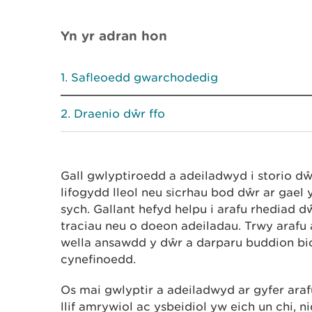
Yn yr adran hon
Safleoedd gwarchodedig
Draenio dŵr ffo
Gall gwlyptiroedd a adeiladwyd i storio dŵ
lifogydd lleol neu sicrhau bod dŵr ar gae
sych. Gallant hefyd helpu i arafu rhediad dŵr
traciau neu o doeon adeiladau. Trwy arafu 
wella ansawdd y dŵr a darparu buddion b
cynefinoedd.
Os mai gwlyptir a adeiladwyd ar gyfer ara
llif amrywiol ac ysbeidiol yw eich un chi, n