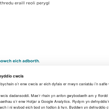
redu eraill reoli perygl
owch eich adborth
.
nyddio cwcis
bychain o’r enw cwcis ar eich dyfais er mwyn caniatáu i’n safle 
Y
wcis dadansoddi. Mae’r rhain yn anfon gwybodaeth am y ffordd y
anaethau o’r enw Hotjar a Google Analytics. Rydym yn defnyddio
ewch i ni wybod eich bod yn fodlon â hyn. Byddwn yn defnyddio 