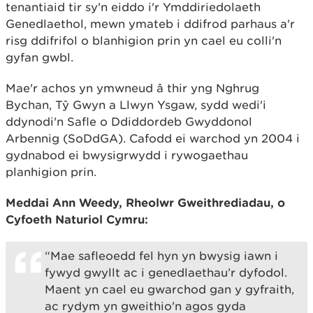
tenantiaid tir sy'n eiddo i'r Ymddiriedolaeth
Genedlaethol, mewn ymateb i ddifrod parhaus a'r
risg ddifrifol o blanhigion prin yn cael eu colli'n
gyfan gwbl.
Mae'r achos yn ymwneud â thir yng Nghrug
Bychan, Tŷ Gwyn a Llwyn Ysgaw, sydd wedi'i
ddynodi'n Safle o Ddiddordeb Gwyddonol
Arbennig (SoDdGA). Cafodd ei warchod yn 2004 i
gydnabod ei bwysigrwydd i rywogaethau
planhigion prin.
Meddai Ann Weedy, Rheolwr Gweithrediadau, o
Cyfoeth Naturiol Cymru:
“Mae safleoedd fel hyn yn bwysig iawn i
fywyd gwyllt ac i genedlaethau’r dyfodol.
Maent yn cael eu gwarchod gan y gyfraith,
ac rydym yn gweithio'n agos gyda