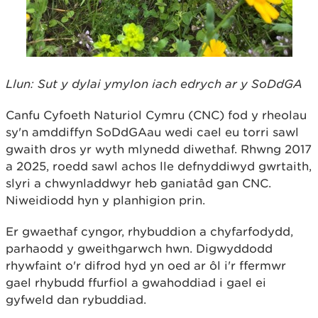
Llun: Sut y dylai ymylon iach edrych ar y SoDdGA
Canfu Cyfoeth Naturiol Cymru (CNC) fod y rheolau
sy'n amddiffyn SoDdGAau wedi cael eu torri sawl
gwaith dros yr wyth mlynedd diwethaf. Rhwng 2017
a 2025, roedd sawl achos lle defnyddiwyd gwrtaith,
slyri a chwynladdwyr heb ganiatâd gan CNC.
Niweidiodd hyn y planhigion prin.
Er gwaethaf cyngor, rhybuddion a chyfarfodydd,
parhaodd y gweithgarwch hwn. Digwyddodd
rhywfaint o'r difrod hyd yn oed ar ôl i'r ffermwr
gael rhybudd ffurfiol a gwahoddiad i gael ei
gyfweld dan rybuddiad.