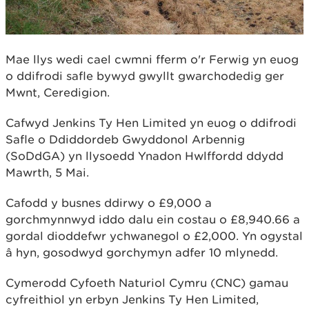
Mae llys wedi cael cwmni fferm o'r Ferwig yn euog
o ddifrodi safle bywyd gwyllt gwarchodedig ger
Mwnt, Ceredigion.
Cafwyd Jenkins Ty Hen Limited yn euog o ddifrodi
Safle o Ddiddordeb Gwyddonol Arbennig
(SoDdGA) yn llysoedd Ynadon Hwlffordd ddydd
Mawrth, 5 Mai.
Cafodd y busnes ddirwy o £9,000 a
gorchmynnwyd iddo dalu ein costau o £8,940.66 a
gordal dioddefwr ychwanegol o £2,000. Yn ogystal
â hyn, gosodwyd gorchymyn adfer 10 mlynedd.
Cymerodd Cyfoeth Naturiol Cymru (CNC) gamau
cyfreithiol yn erbyn Jenkins Ty Hen Limited,