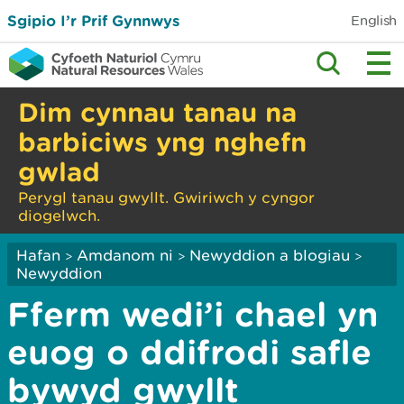
Sgipio I’r Prif Gynnwys
English
Dim cynnau tanau na
barbiciws yng nghefn
gwlad
Perygl tanau gwyllt. Gwiriwch y cyngor
diogelwch.
Hafan
Amdanom ni
Newyddion a blogiau
>
>
>
Newyddion
Fferm wedi’i chael yn
euog o ddifrodi safle
bywyd gwyllt