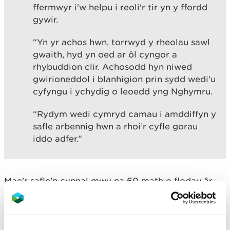
ffermwyr i'w helpu i reoli'r tir yn y ffordd
gywir.
“Yn yr achos hwn, torrwyd y rheolau sawl
gwaith, hyd yn oed ar ôl cyngor a
rhybuddion clir. Achosodd hyn niwed
gwirioneddol i blanhigion prin sydd wedi'u
cyfyngu i ychydig o leoedd yng Nghymru.
“Rydym wedi cymryd camau i amddiffyn y
safle arbennig hwn a rhoi’r cyfle gorau
iddo adfer.”
Mae'r safle'n cynnal mwy na 60 math o flodau âr,
gan gynnwys nifer sy’n archeoffytau, sef planhigion
a gyflwynwyd gan bobl o dir mawr Ewrop ac sydd
bellach wedi ymgynefino ym Mhrydain ac
Iwerddon.