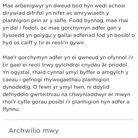
Mae arbenigwyr yn dweud bod hyn wedi achosi
dirywiad difrifol yn nifer ac amrywiaeth y
planhigion prin ar y safle. Fodd bynnag, mae rhai
yn dal i fodoli, ac mae gorchymyn adfer gan y
llysoedd yn golygu y gallai adferiad fod yn bosibl o
hyd os caiff y tir ei reoli'n gywir.
Mae'r gorchymyn adfer yn ei gwneud yn ofynnol i'r
tir gael ei reoli trwy gylchdroi cnydau âr priodol.
Yn ogystal, rhaid cynnal ymyl byffer o amgylch y
caeau i gefnogi rhywogaethau planhigion
dynodedig. O fewn yr ymyl hwn, ni ddylid
defnyddio gwrteithiau na chwynladdwyr er mwyn
rhoi'r cyfle gorau posibl i'r planhigion hyn adfer a
ffynnu.
Archwilio mwy