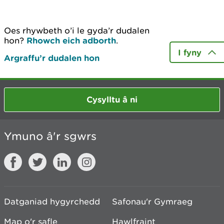
Oes rhywbeth o’i le gyda’r dudalen
hon?
Rhowch eich adborth
.
I fyny
Argraffu’r dudalen hon
Cysylltu â ni
Ymuno â'r sgwrs
Datganiad hygyrchedd
Safonau'r Gymraeg
Map o'r safle
Hawlfraint