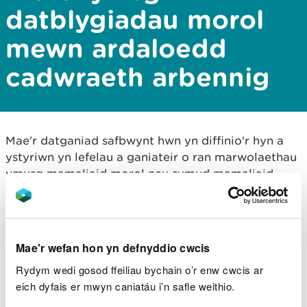
datblygiadau morol
mewn ardaloedd
cadwraeth arbennig
Mae'r datganiad safbwynt hwn yn diffinio'r hyn a
ystyriwn yn lefelau a ganiateir o ran marwolaethau
ymysg mamaliaid morol neu symud mamaliaid
morol heb achosi effaith niweidiol ar integredd
safleoedd fel rhan o asesiad rheoliadau
cynefinoedd.
Mae'r wefan hon yn defnyddio cwcis
Fel datblygwr neu ymgynghorydd, gallwch
Rydym wedi gosod ffeiliau bychain o’r enw cwcis ar
ddefnyddio'r datganiad safbwynt i helpu i gyflwyno
eich dyfais er mwyn caniatáu i’n safle weithio.
ceisiadau gyda digon o wybodaeth i ganiatáu i'r
awdurdod cymwys asesu safleoedd sydd â