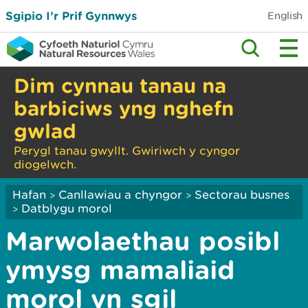
Sgipio I’r Prif Gynnwys
English
Dim cynnau tanau na
barbiciws yng nghefn
gwlad
Perygl tanau gwyllt. Gwiriwch y cyngor
diogelwch.
Hafan
Canllawiau a chyngor
Sectorau busnes
>
>
Datblygu morol
>
Marwolaethau posibl
ymysg mamaliaid
morol yn sgil