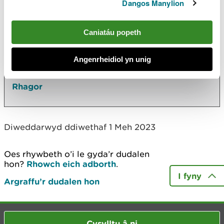
Yn yr adran hon hefyd
Dangos Manylion
Ein dull gweithredu o ran cyngor morol
Caniatáu popeth
Cynnal ymarfer cwmpasu ar gyfer asesiad o'r
effaith amgylcheddol ar gyfer datblygiad
Angenrheidiol yn unig
morol, a'i lunio
Rhagor
Diweddarwyd ddiwethaf 1 Meh 2023
Oes rhywbeth o’i le gyda’r dudalen
hon?
Rhowch eich adborth
.
I fyny
Argraffu’r dudalen hon
Cysylltu â ni