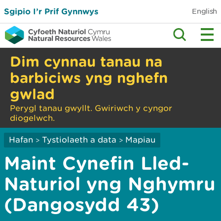
Sgipio I’r Prif Gynnwys
English
Dim cynnau tanau na
barbiciws yng nghefn
gwlad
Perygl tanau gwyllt. Gwiriwch y cyngor
diogelwch.
Hafan
Tystiolaeth a data
Mapiau
>
>
Maint Cynefin Lled-
Naturiol yng Nghymru
(Dangosydd 43)