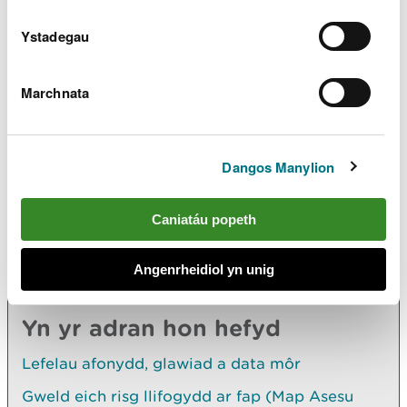
Ystadegau
Lawrlwythiadau dogfennau
cysylltiedig
Marchnata
Llinell sylfaen newydd o'r ardal o
gynefin lled-naturiol yng Nghymru ar
gyfer Dangosydd 43 - Saesneg yn
unig
PDF [502.1 KB]
Dangos Manylion
Caniatáu popeth
Angenrheidiol yn unig
Archwilio mwy
Yn yr adran hon hefyd
Lefelau afonydd, glawiad a data môr
Gweld eich risg llifogydd ar fap (Map Asesu