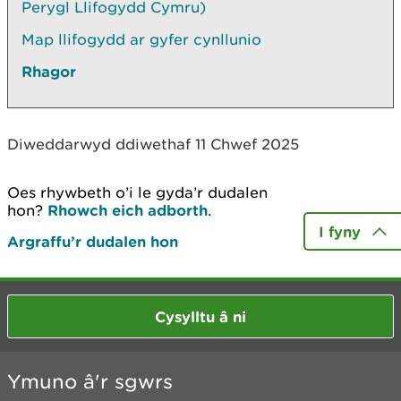
Perygl Llifogydd Cymru)
Map llifogydd ar gyfer cynllunio
Rhagor
Diweddarwyd ddiwethaf 11 Chwef 2025
Oes rhywbeth o’i le gyda’r dudalen
hon?
Rhowch eich adborth
.
I fyny
Argraffu’r dudalen hon
Cysylltu â ni
Ymuno â'r sgwrs