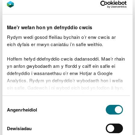
Mae'r wefan hon yn defnyddio cwcis
Rydym wedi gosod ffeiliau bychain o’r enw cwcis ar
Mapiodd Cyfoeth Naturiol Cymru faint cynefin lled-
eich dyfais er mwyn caniatáu i’n safle weithio.
naturiol Cymru gan ddefnyddio data lloeren
diweddar a’r Map Cynefin Cam 1 cyfredol, oedd
Hoffem hefyd ddefnyddio cwcis dadansoddi. Mae’r rhain
hefyd yn cynnwys dulliau arolygu maes.
yn anfon gwybodaeth am y ffordd y caiff ein safle ei
Gwnaethom ddarganfod fod 31% o Gymru yn
ddefnyddio i wasanaethau o’r enw Hotjar a Google
gynefin lled-naturiol yn 2017-2018, yr un fath ag yn
Analytics. Rydym yn defnyddio’r wybodaeth hon i wella
2016-2017. Ceir gwahaniaeth mawr rhwng
ein safle. Gadewch i ni wybod eich bod yn fodlon â hyn.
ardaloedd tir uchel (74%) ac ardaloedd tir isel
Byddwn yn defnyddio cwci i gadw eich dewis.
(19%). Rydym yn adrodd y ffigurau i Lywodraeth
Dewis
Cymru ar gyfer Dangosydd 43 Deddf Llesiant
Gellir
darllen mwy am ein cwcis
cyn i chi ddewis.
Angenrheidiol
Caniatâd
Cenedlaethau’r Dyfodol (Cymru) 2015, ardaloedd
ecosystemau iach yng Nghymru.
Dewisiadau